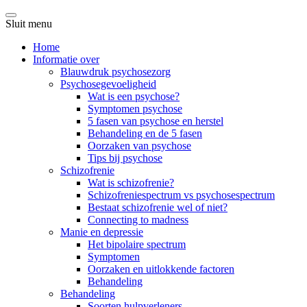
Sluit menu
Home
Informatie over
Blauwdruk psychosezorg
Psychosegevoeligheid
Wat is een psychose?
Symptomen psychose
5 fasen van psychose en herstel
Behandeling en de 5 fasen
Oorzaken van psychose
Tips bij psychose
Schizofrenie
Wat is schizofrenie?
Schizofreniespectrum vs psychosespectrum
Bestaat schizofrenie wel of niet?
Connecting to madness
Manie en depressie
Het bipolaire spectrum
Symptomen
Oorzaken en uitlokkende factoren
Behandeling
Behandeling
Soorten hulpverleners