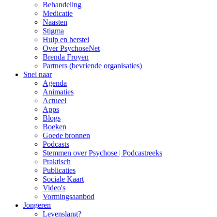
Behandeling
Medicatie
Naasten
Stigma
Hulp en herstel
Over PsychoseNet
Brenda Froyen
Partners (bevriende organisaties)
Snel naar
Agenda
Animaties
Actueel
Apps
Blogs
Boeken
Goede bronnen
Podcasts
Stemmen over Psychose | Podcastreeks
Praktisch
Publicaties
Sociale Kaart
Video's
Vormingsaanbod
Jongeren
Levenslang?