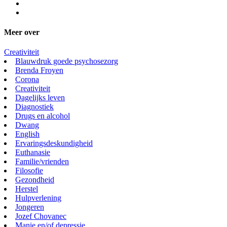
Meer over
Creativiteit
Blauwdruk goede psychosezorg
Brenda Froyen
Corona
Creativiteit
Dagelijks leven
Diagnostiek
Drugs en alcohol
Dwang
English
Ervaringsdeskundigheid
Euthanasie
Familie/vrienden
Filosofie
Gezondheid
Herstel
Hulpverlening
Jongeren
Jozef Chovanec
Manie en/of depressie