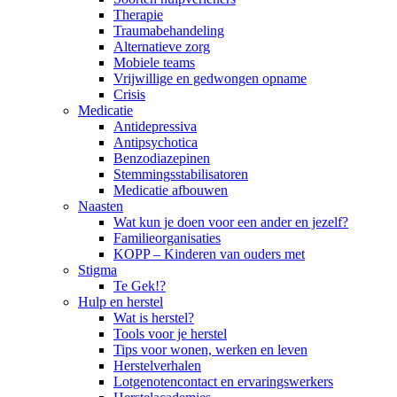
Therapie
Traumabehandeling
Alternatieve zorg
Mobiele teams
Vrijwillige en gedwongen opname
Crisis
Medicatie
Antidepressiva
Antipsychotica
Benzodiazepinen
Stemmingsstabilisatoren
Medicatie afbouwen
Naasten
Wat kun je doen voor een ander en jezelf?
Familieorganisaties
KOPP – Kinderen van ouders met
Stigma
Te Gek!?
Hulp en herstel
Wat is herstel?
Tools voor je herstel
Tips voor wonen, werken en leven
Herstelverhalen
Lotgenotencontact en ervaringswerkers