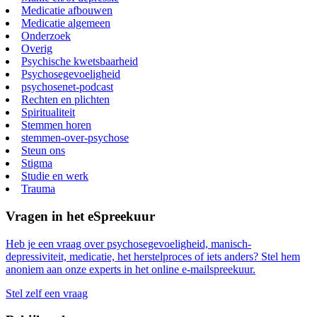
Medicatie afbouwen
Medicatie algemeen
Onderzoek
Overig
Psychische kwetsbaarheid
Psychosegevoeligheid
psychosenet-podcast
Rechten en plichten
Spiritualiteit
Stemmen horen
stemmen-over-psychose
Steun ons
Stigma
Studie en werk
Trauma
Vragen in het eSpreekuur
Heb je een vraag over psychosegevoeligheid, manisch-
depressiviteit, medicatie, het herstelproces of iets anders? Stel hem
anoniem aan onze experts in het online e-mailspreekuur.
Stel zelf een vraag