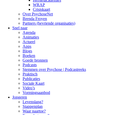
Herstelacademies
WRAP
Crisiskaart
Over PsychoseNet
Brenda Froyen
Partners (bevriende organisaties)
Snel naar
Agenda
Animaties
Actueel
Apps
Blogs
Boeken
Goede bronnen
Podcasts
Stemmen over Psychose | Podcastreeks
Praktisch
Publicaties
Sociale Kaart
Video’s
Vormingsaanbod
Jongeren
Levenslang?
Stappenplan
Waar naartoe?