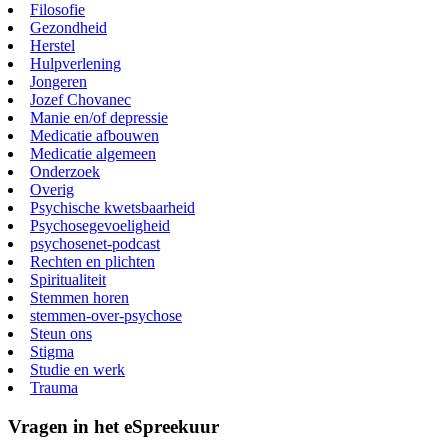
Filosofie
Gezondheid
Herstel
Hulpverlening
Jongeren
Jozef Chovanec
Manie en/of depressie
Medicatie afbouwen
Medicatie algemeen
Onderzoek
Overig
Psychische kwetsbaarheid
Psychosegevoeligheid
psychosenet-podcast
Rechten en plichten
Spiritualiteit
Stemmen horen
stemmen-over-psychose
Steun ons
Stigma
Studie en werk
Trauma
Vragen in het eSpreekuur