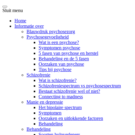
Sluit menu
Home
Informatie over
Blauwdruk psychosezorg
Psychosegevoeligheid
Wat is een psychose?
Symptomen psychose
5 fasen van psychose en herstel
Behandeling en de 5 fasen
Oorzaken van psychose
Tips bij psychose
Schizofrenie
Wat is schizofrenie?
Schizofreniespectrum vs psychosespectrum
Bestaat schizofrenie wel of niet?
Connecting to madness
Manie en depressie
Het bipolaire spectrum
Symptomen
Oorzaken en uitlokkende factoren
Behandeling
Behandeling
Soorten hulpverleners