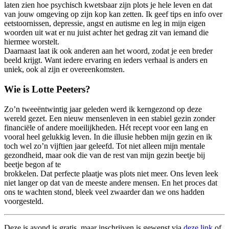
laten zien hoe psychisch kwetsbaar zijn plots je hele leven en dat
van jouw omgeving op zijn kop kan zetten. Ik geef tips en info over
eetstoornissen, depressie, angst en autisme en leg in mijn eigen
woorden uit wat er nu juist achter het gedrag zit van iemand die
hiermee worstelt.
Daarnaast laat ik ook anderen aan het woord, zodat je een breder
beeld krijgt. Want iedere ervaring en ieders verhaal is anders en
uniek, ook al zijn er overeenkomsten.
Wie is Lotte Peeters?
Zo’n tweeëntwintig jaar geleden werd ik kerngezond op deze
wereld gezet. Een nieuw mensenleven in een stabiel gezin zonder
financiële of andere moeilijkheden. Hét recept voor een lang en
vooral heel gelukkig leven. In die illusie hebben mijn gezin en ik
toch wel zo’n vijftien jaar geleefd. Tot niet alleen mijn mentale
gezondheid, maar ook die van de rest van mijn gezin beetje bij
beetje begon af te
brokkelen. Dat perfecte plaatje was plots niet meer. Ons leven leek
niet langer op dat van de meeste andere mensen. En het proces dat
ons te wachten stond, bleek veel zwaarder dan we ons hadden
voorgesteld.
Deze is avond is gratis, maar inschrijven is gewenst via
deze link
of