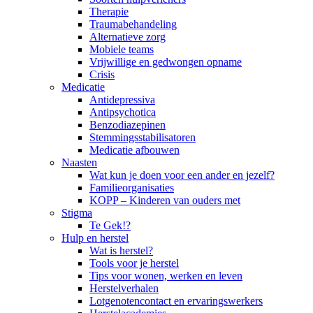
Therapie
Traumabehandeling
Alternatieve zorg
Mobiele teams
Vrijwillige en gedwongen opname
Crisis
Medicatie
Antidepressiva
Antipsychotica
Benzodiazepinen
Stemmingsstabilisatoren
Medicatie afbouwen
Naasten
Wat kun je doen voor een ander en jezelf?
Familieorganisaties
KOPP – Kinderen van ouders met
Stigma
Te Gek!?
Hulp en herstel
Wat is herstel?
Tools voor je herstel
Tips voor wonen, werken en leven
Herstelverhalen
Lotgenotencontact en ervaringswerkers