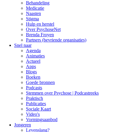
Behandeling
Medicatie
Naasten
Stigma
Hulp en herstel
Over PsychoseNet
Brenda Froyen
Partners (bevriende organisaties)
Snel naar
Agenda
Animaties
Actueel
Apps
Blogs
Boeken
Goede bronnen
Podcasts
Stemmen over Psychose | Podcastreeks
Praktisch
Publicaties
Sociale Kaart
Video's
Vormingsaanbod
Jongeren
Levenslang?