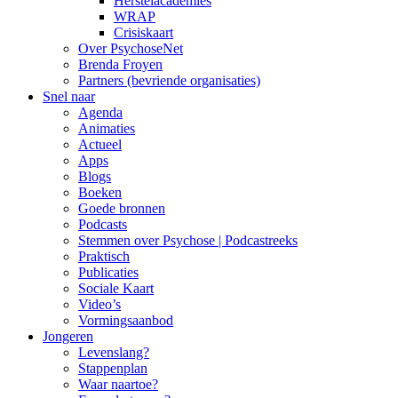
Herstelacademies
WRAP
Crisiskaart
Over PsychoseNet
Brenda Froyen
Partners (bevriende organisaties)
Snel naar
Agenda
Animaties
Actueel
Apps
Blogs
Boeken
Goede bronnen
Podcasts
Stemmen over Psychose | Podcastreeks
Praktisch
Publicaties
Sociale Kaart
Video’s
Vormingsaanbod
Jongeren
Levenslang?
Stappenplan
Waar naartoe?