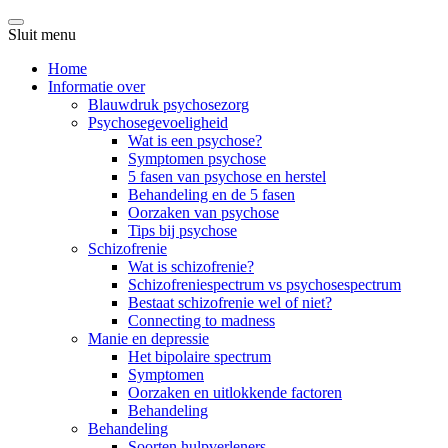
Sluit menu
Home
Informatie over
Blauwdruk psychosezorg
Psychosegevoeligheid
Wat is een psychose?
Symptomen psychose
5 fasen van psychose en herstel
Behandeling en de 5 fasen
Oorzaken van psychose
Tips bij psychose
Schizofrenie
Wat is schizofrenie?
Schizofreniespectrum vs psychosespectrum
Bestaat schizofrenie wel of niet?
Connecting to madness
Manie en depressie
Het bipolaire spectrum
Symptomen
Oorzaken en uitlokkende factoren
Behandeling
Behandeling
Soorten hulpverleners