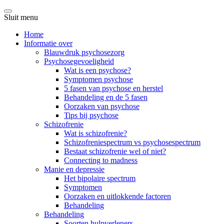
Sluit menu
Home
Informatie over
Blauwdruk psychosezorg
Psychosegevoeligheid
Wat is een psychose?
Symptomen psychose
5 fasen van psychose en herstel
Behandeling en de 5 fasen
Oorzaken van psychose
Tips bij psychose
Schizofrenie
Wat is schizofrenie?
Schizofreniespectrum vs psychosespectrum
Bestaat schizofrenie wel of niet?
Connecting to madness
Manie en depressie
Het bipolaire spectrum
Symptomen
Oorzaken en uitlokkende factoren
Behandeling
Behandeling
Soorten hulpverleners