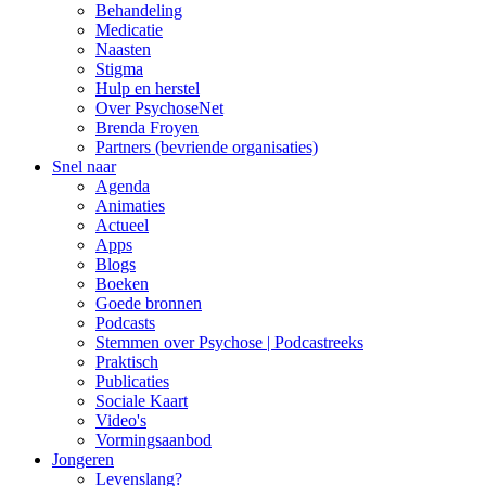
Behandeling
Medicatie
Naasten
Stigma
Hulp en herstel
Over PsychoseNet
Brenda Froyen
Partners (bevriende organisaties)
Snel naar
Agenda
Animaties
Actueel
Apps
Blogs
Boeken
Goede bronnen
Podcasts
Stemmen over Psychose | Podcastreeks
Praktisch
Publicaties
Sociale Kaart
Video's
Vormingsaanbod
Jongeren
Levenslang?