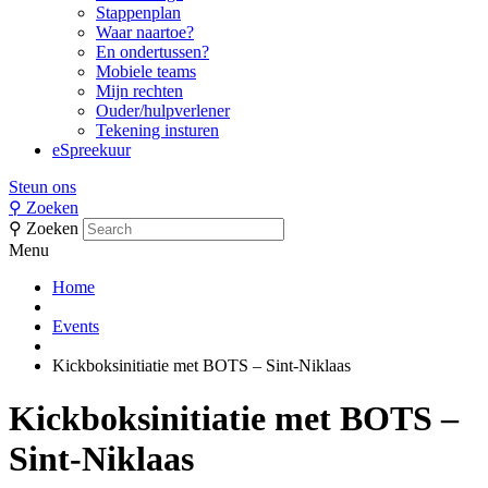
Stappenplan
Waar naartoe?
En ondertussen?
Mobiele teams
Mijn rechten
Ouder/hulpverlener
Tekening insturen
eSpreekuur
Steun ons
⚲
Zoeken
⚲
Zoeken
Menu
Home
Events
Kickboksinitiatie met BOTS – Sint-Niklaas
Kickboksinitiatie met BOTS –
Sint-Niklaas