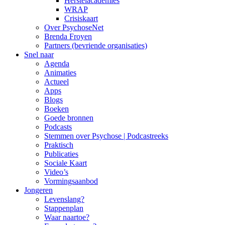
Herstelacademies
WRAP
Crisiskaart
Over PsychoseNet
Brenda Froyen
Partners (bevriende organisaties)
Snel naar
Agenda
Animaties
Actueel
Apps
Blogs
Boeken
Goede bronnen
Podcasts
Stemmen over Psychose | Podcastreeks
Praktisch
Publicaties
Sociale Kaart
Video’s
Vormingsaanbod
Jongeren
Levenslang?
Stappenplan
Waar naartoe?