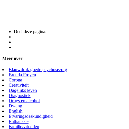
Deel deze pagina:
Meer over
Blauwdruk goede psychosezorg
Brenda Froyen
Corona
Creativiteit
Dagelijks leven
Diagnostiek
Drugs en alcohol
Dwang
English
Ervaringsdeskundigheid
Euthanasie
Familie/vrienden