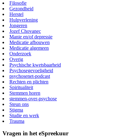
Filosofie
Gezondheid
Herstel
Hulpverlening
Jongeren
Jozef Chovanec
Manie en/of depressie
Medicatie afbouwen
Medicatie algemeen
Onderzoek
Overig
Psychische kwetsbaarheid
Psychosegevoeligheid
psychosenet-podcast
Rechten en plichten
Spiritualiteit
Stemmen horen
stemmen-over-psychose
Steun ons
Stigma
Studie en werk
Trauma
Vragen in het eSpreekuur