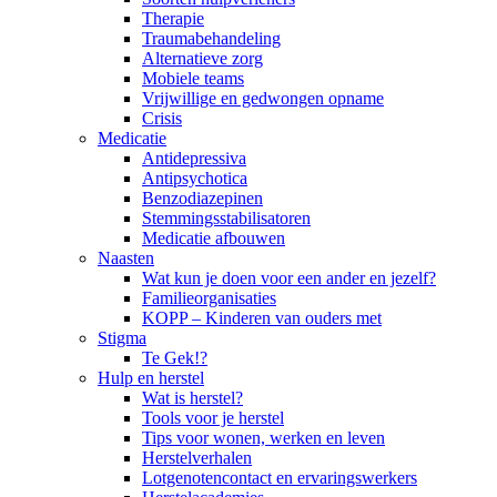
Therapie
Traumabehandeling
Alternatieve zorg
Mobiele teams
Vrijwillige en gedwongen opname
Crisis
Medicatie
Antidepressiva
Antipsychotica
Benzodiazepinen
Stemmingsstabilisatoren
Medicatie afbouwen
Naasten
Wat kun je doen voor een ander en jezelf?
Familieorganisaties
KOPP – Kinderen van ouders met
Stigma
Te Gek!?
Hulp en herstel
Wat is herstel?
Tools voor je herstel
Tips voor wonen, werken en leven
Herstelverhalen
Lotgenotencontact en ervaringswerkers