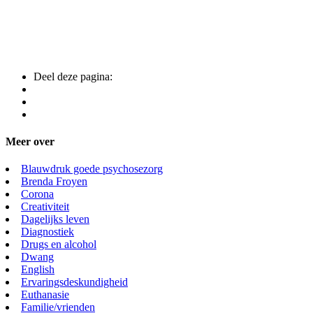
Deel deze pagina:
Meer over
Blauwdruk goede psychosezorg
Brenda Froyen
Corona
Creativiteit
Dagelijks leven
Diagnostiek
Drugs en alcohol
Dwang
English
Ervaringsdeskundigheid
Euthanasie
Familie/vrienden