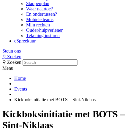
Stappenplan
Waar naartoe?
En ondertussen?
Mobiele teams
Mijn rechten
Ouder/hulpverlener
Tekening insturen
eSpreekuur
Steun ons
⚲
Zoeken
⚲
Zoeken
Menu
Home
Events
Kickboksinitiatie met BOTS – Sint-Niklaas
Kickboksinitiatie met BOTS –
Sint-Niklaas