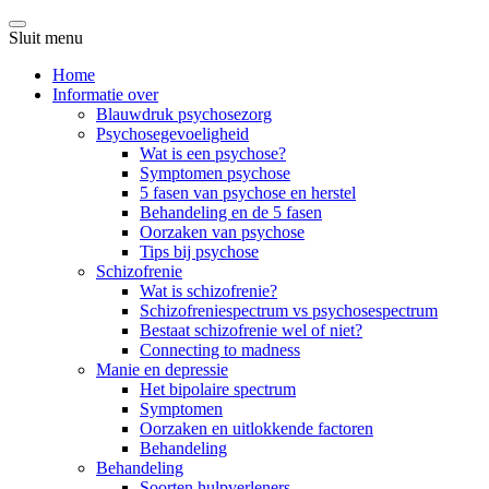
Sluit menu
Home
Informatie over
Blauwdruk psychosezorg
Psychosegevoeligheid
Wat is een psychose?
Symptomen psychose
5 fasen van psychose en herstel
Behandeling en de 5 fasen
Oorzaken van psychose
Tips bij psychose
Schizofrenie
Wat is schizofrenie?
Schizofreniespectrum vs psychosespectrum
Bestaat schizofrenie wel of niet?
Connecting to madness
Manie en depressie
Het bipolaire spectrum
Symptomen
Oorzaken en uitlokkende factoren
Behandeling
Behandeling
Soorten hulpverleners