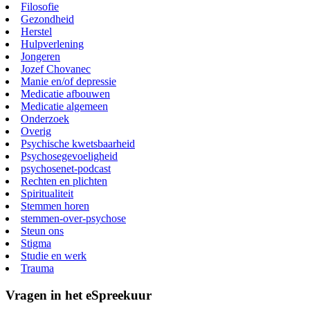
Filosofie
Gezondheid
Herstel
Hulpverlening
Jongeren
Jozef Chovanec
Manie en/of depressie
Medicatie afbouwen
Medicatie algemeen
Onderzoek
Overig
Psychische kwetsbaarheid
Psychosegevoeligheid
psychosenet-podcast
Rechten en plichten
Spiritualiteit
Stemmen horen
stemmen-over-psychose
Steun ons
Stigma
Studie en werk
Trauma
Vragen in het eSpreekuur