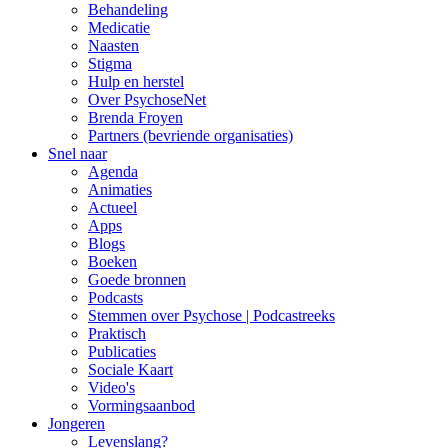
Behandeling
Medicatie
Naasten
Stigma
Hulp en herstel
Over PsychoseNet
Brenda Froyen
Partners (bevriende organisaties)
Snel naar
Agenda
Animaties
Actueel
Apps
Blogs
Boeken
Goede bronnen
Podcasts
Stemmen over Psychose | Podcastreeks
Praktisch
Publicaties
Sociale Kaart
Video's
Vormingsaanbod
Jongeren
Levenslang?