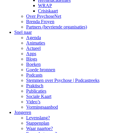
Herstelacademies
WRAP
Crisiskaart
Over PsychoseNet
Brenda Froyen
Partners (bevriende organisaties)
Snel naar
Agenda
Animaties
Actueel
Apps
Blogs
Boeken
Goede bronnen
Podcasts
Stemmen over Psychose | Podcastreeks
Praktisch
Publicaties
Sociale Kaart
Video’s
Vormingsaanbod
Jongeren
Levenslang?
Stappenplan
Waar naartoe?