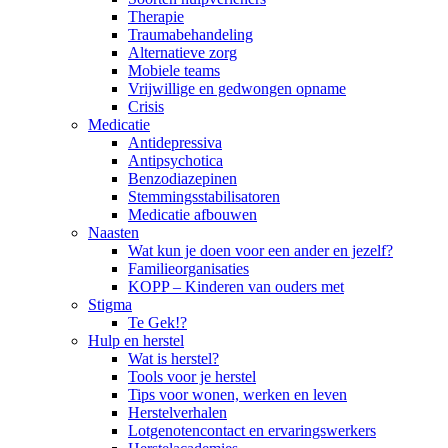
Therapie
Traumabehandeling
Alternatieve zorg
Mobiele teams
Vrijwillige en gedwongen opname
Crisis
Medicatie
Antidepressiva
Antipsychotica
Benzodiazepinen
Stemmingsstabilisatoren
Medicatie afbouwen
Naasten
Wat kun je doen voor een ander en jezelf?
Familieorganisaties
KOPP – Kinderen van ouders met
Stigma
Te Gek!?
Hulp en herstel
Wat is herstel?
Tools voor je herstel
Tips voor wonen, werken en leven
Herstelverhalen
Lotgenotencontact en ervaringswerkers