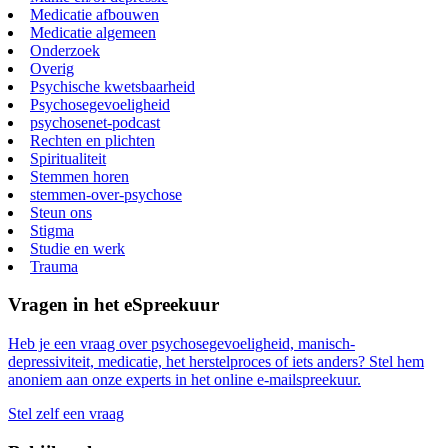
Medicatie afbouwen
Medicatie algemeen
Onderzoek
Overig
Psychische kwetsbaarheid
Psychosegevoeligheid
psychosenet-podcast
Rechten en plichten
Spiritualiteit
Stemmen horen
stemmen-over-psychose
Steun ons
Stigma
Studie en werk
Trauma
Vragen in het eSpreekuur
Heb je een vraag over psychosegevoeligheid, manisch-
depressiviteit, medicatie, het herstelproces of iets anders? Stel hem
anoniem aan onze experts in het online e-mailspreekuur.
Stel zelf een vraag