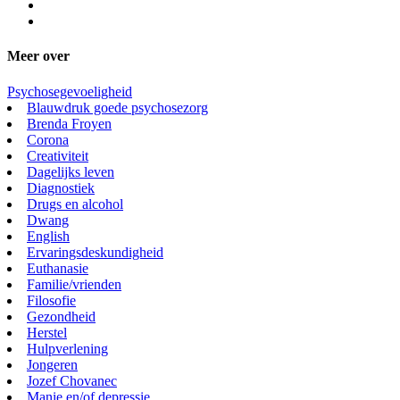
Meer over
Psychosegevoeligheid
Blauwdruk goede psychosezorg
Brenda Froyen
Corona
Creativiteit
Dagelijks leven
Diagnostiek
Drugs en alcohol
Dwang
English
Ervaringsdeskundigheid
Euthanasie
Familie/vrienden
Filosofie
Gezondheid
Herstel
Hulpverlening
Jongeren
Jozef Chovanec
Manie en/of depressie