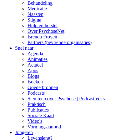
Behandeling
Medicatie
Naasten
Stigma
Hulp en herstel
Over PsychoseNet
Brenda Froyen
Partners (bevriende organisaties)
Snel naar
Agenda
Animaties
Actueel
Apps
Blogs
Boeken
Goede bronnen
Podcasts
Stemmen over Psychose | Podcastreeks
Praktisch
Publicaties
Sociale Kaart
Video's
Vormingsaanbod
Jongeren
Levenslang?