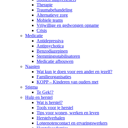
Therapie
Traumabehandeling
Alternatieve zorg
Mobiele teams
Vrijwillige en gedwongen opname
Crisis
Medicatie
Antidepressiva
Antipsychotica
Benzodiazepinen
Stemmingsstabilisatoren
Medicatie afbouwen
Naasten
Wat kun je doen voor een ander en jezelf?
Familieorganisaties
KOPP – Kinderen van ouders met
Stigma
Te Gek!?
Hulp en herstel
Wat is herstel?
Tools voor je herstel
Tips voor wonen, werken en leven
Herstelverhalen
Lotgenotencontact en ervaringswerkers