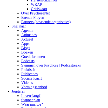
Herstelacademies
WRAP
Crisiskaart
Over PsychoseNet
Brenda Froyen
Partners (bevriende organisaties)
Snel naar
Agenda
Animaties
Actueel
Apps
Blogs
Boeken
Goede bronnen
Podcasts
Stemmen over Psychose | Podcastreeks
Praktisch
Publicaties
Sociale Kaart
Video’s
Vormingsaanbod
Jongeren
Levenslang?
Stappenplan
Waar naartoe?