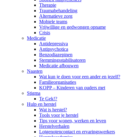
Therapie
Traumabehandeling
Alternatieve zorg
Mobiele teams
Vrijwillige en gedwongen opname
Crisis
Medicatie
Antidepressiva
Antipsychotica
Benzodiazepinen
Stemmingsstabilisatoren
Medicatie afbouwen
Naasten
Wat kun je doen voor een ander en jezelf?
Familieorganisaties
KOPP – Kinderen van ouders met
Stigma
Te Gek!?
Hulp en herstel
Wat is herstel?
Tools voor je herstel
Tips voor wonen, werken en leven
Herstelverhalen
Lotgenotencontact en ervaringswerkers