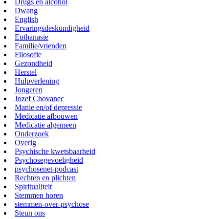
Drugs en alcohol
Dwang
English
Ervaringsdeskundigheid
Euthanasie
Familie/vrienden
Filosofie
Gezondheid
Herstel
Hulpverlening
Jongeren
Jozef Chovanec
Manie en/of depressie
Medicatie afbouwen
Medicatie algemeen
Onderzoek
Overig
Psychische kwetsbaarheid
Psychosegevoeligheid
psychosenet-podcast
Rechten en plichten
Spiritualiteit
Stemmen horen
stemmen-over-psychose
Steun ons