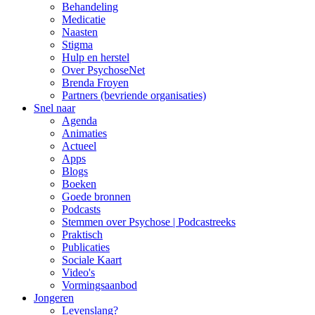
Behandeling
Medicatie
Naasten
Stigma
Hulp en herstel
Over PsychoseNet
Brenda Froyen
Partners (bevriende organisaties)
Snel naar
Agenda
Animaties
Actueel
Apps
Blogs
Boeken
Goede bronnen
Podcasts
Stemmen over Psychose | Podcastreeks
Praktisch
Publicaties
Sociale Kaart
Video's
Vormingsaanbod
Jongeren
Levenslang?