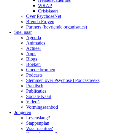
Herstelacademies
WRAP
Crisiskaart
Over PsychoseNet
Brenda Froyen
Partners (bevriende organisaties)
Snel naar
Agenda
Animaties
Actueel
Apps
Blogs
Boeken
Goede bronnen
Podcasts
Stemmen over Psychose | Podcastreeks
Praktisch
Publicaties
Sociale Kaart
Video’s
Vormingsaanbod
Jongeren
Levenslang?
Stappenplan
Waar naartoe?