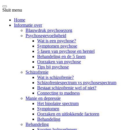
Sluit menu
Home
Informatie over
Blauwdruk psychosezorg
Psychosegevoeligheid
Wat is een psychose?
Symptomen psychose
5 fasen van psychose en herstel
Behandeling en de 5 fasen
Oorzaken van psychose
Tips bij psychose
Schizofrenie
Wat is schizofrenie?
Schizofreniespectrum vs psychosespectrum
Bestaat schizofrenie wel of niet?
Connecting to madness
Manie en depressie
Het bipolaire spectrum
Symptomen
Oorzaken en uitlokkende factoren
Behandeling
Behandeling
Soorten hulpverleners