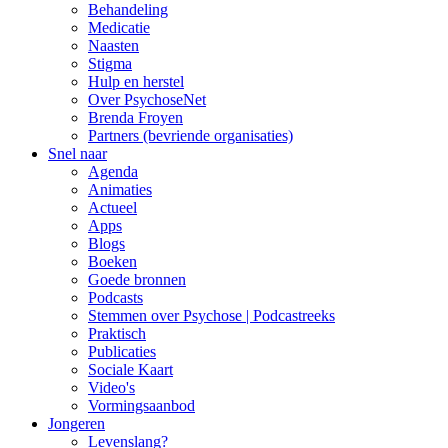
Behandeling
Medicatie
Naasten
Stigma
Hulp en herstel
Over PsychoseNet
Brenda Froyen
Partners (bevriende organisaties)
Snel naar
Agenda
Animaties
Actueel
Apps
Blogs
Boeken
Goede bronnen
Podcasts
Stemmen over Psychose | Podcastreeks
Praktisch
Publicaties
Sociale Kaart
Video's
Vormingsaanbod
Jongeren
Levenslang?