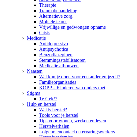
Therapie
Traumabehandeling
Alternatieve zorg
Mobiele teams
Vrijwillige en gedwongen opname
Crisis
Medicatie
Antidepressiva
Antipsychotica
Benzodiazepinen
Stemmingsstabilisatoren
Medicatie afbouwen
Naasten
Wat kun je doen voor een ander en jezelf?
Familieorganisaties
KOPP – Kinderen van ouders met
Stigma
Te Gek!?
Hulp en herstel
Wat is herstel?
Tools voor je herstel
Tips voor wonen, werken en leven
Herstelverhalen
Lotgenotencontact en ervaringswerkers