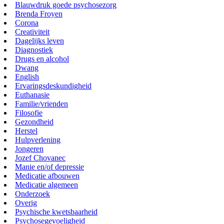
Blauwdruk goede psychosezorg
Brenda Froyen
Corona
Creativiteit
Dagelijks leven
Diagnostiek
Drugs en alcohol
Dwang
English
Ervaringsdeskundigheid
Euthanasie
Familie/vrienden
Filosofie
Gezondheid
Herstel
Hulpverlening
Jongeren
Jozef Chovanec
Manie en/of depressie
Medicatie afbouwen
Medicatie algemeen
Onderzoek
Overig
Psychische kwetsbaarheid
Psychosegevoeligheid