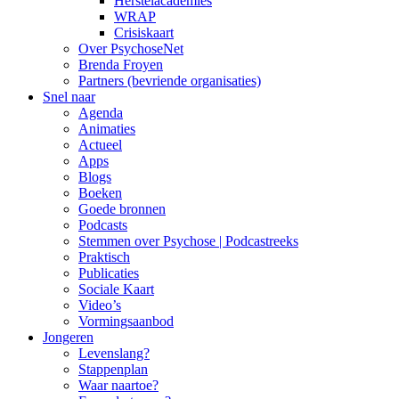
Herstelacademies
WRAP
Crisiskaart
Over PsychoseNet
Brenda Froyen
Partners (bevriende organisaties)
Snel naar
Agenda
Animaties
Actueel
Apps
Blogs
Boeken
Goede bronnen
Podcasts
Stemmen over Psychose | Podcastreeks
Praktisch
Publicaties
Sociale Kaart
Video’s
Vormingsaanbod
Jongeren
Levenslang?
Stappenplan
Waar naartoe?