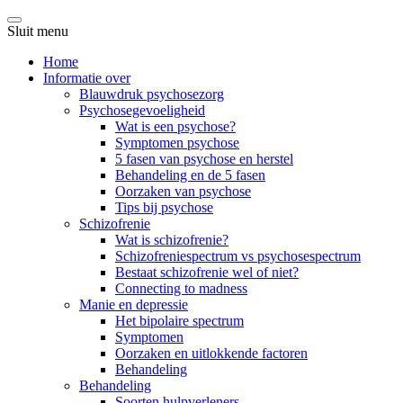
Sluit menu
Home
Informatie over
Blauwdruk psychosezorg
Psychosegevoeligheid
Wat is een psychose?
Symptomen psychose
5 fasen van psychose en herstel
Behandeling en de 5 fasen
Oorzaken van psychose
Tips bij psychose
Schizofrenie
Wat is schizofrenie?
Schizofreniespectrum vs psychosespectrum
Bestaat schizofrenie wel of niet?
Connecting to madness
Manie en depressie
Het bipolaire spectrum
Symptomen
Oorzaken en uitlokkende factoren
Behandeling
Behandeling
Soorten hulpverleners