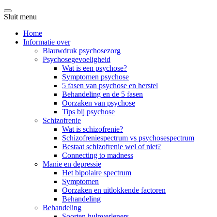
Sluit menu
Home
Informatie over
Blauwdruk psychosezorg
Psychosegevoeligheid
Wat is een psychose?
Symptomen psychose
5 fasen van psychose en herstel
Behandeling en de 5 fasen
Oorzaken van psychose
Tips bij psychose
Schizofrenie
Wat is schizofrenie?
Schizofreniespectrum vs psychosespectrum
Bestaat schizofrenie wel of niet?
Connecting to madness
Manie en depressie
Het bipolaire spectrum
Symptomen
Oorzaken en uitlokkende factoren
Behandeling
Behandeling
Soorten hulpverleners