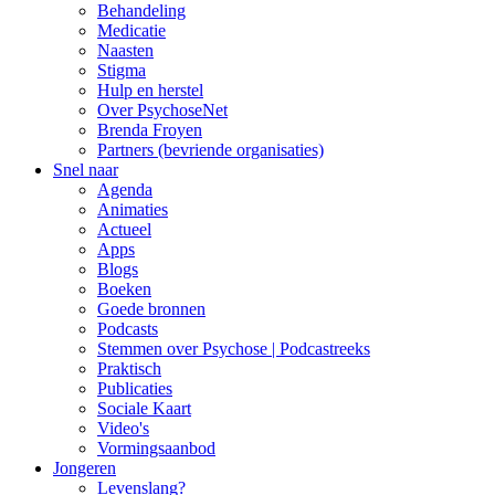
Behandeling
Medicatie
Naasten
Stigma
Hulp en herstel
Over PsychoseNet
Brenda Froyen
Partners (bevriende organisaties)
Snel naar
Agenda
Animaties
Actueel
Apps
Blogs
Boeken
Goede bronnen
Podcasts
Stemmen over Psychose | Podcastreeks
Praktisch
Publicaties
Sociale Kaart
Video's
Vormingsaanbod
Jongeren
Levenslang?