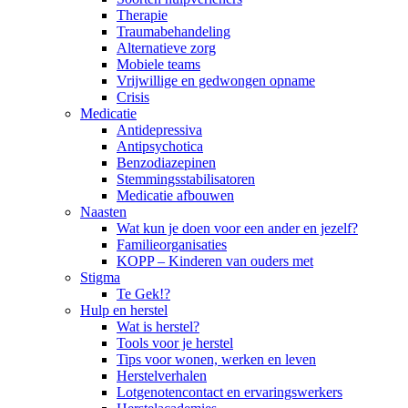
Therapie
Traumabehandeling
Alternatieve zorg
Mobiele teams
Vrijwillige en gedwongen opname
Crisis
Medicatie
Antidepressiva
Antipsychotica
Benzodiazepinen
Stemmingsstabilisatoren
Medicatie afbouwen
Naasten
Wat kun je doen voor een ander en jezelf?
Familieorganisaties
KOPP – Kinderen van ouders met
Stigma
Te Gek!?
Hulp en herstel
Wat is herstel?
Tools voor je herstel
Tips voor wonen, werken en leven
Herstelverhalen
Lotgenotencontact en ervaringswerkers