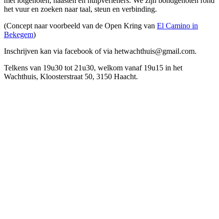
met lotgenoten, naasten en hulpverleners. We zijn bondgenoten rond
het vuur en zoeken naar taal, steun en verbinding.
(Concept naar voorbeeld van de Open Kring van
El Camino in
Bekegem
)
Inschrijven kan via facebook of via hetwachthuis@gmail.com.
Telkens van 19u30 tot 21u30, welkom vanaf 19u15 in het
Wachthuis, Kloosterstraat 50, 3150 Haacht.