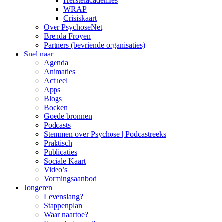
Herstelacademies
WRAP
Crisiskaart
Over PsychoseNet
Brenda Froyen
Partners (bevriende organisaties)
Snel naar
Agenda
Animaties
Actueel
Apps
Blogs
Boeken
Goede bronnen
Podcasts
Stemmen over Psychose | Podcastreeks
Praktisch
Publicaties
Sociale Kaart
Video’s
Vormingsaanbod
Jongeren
Levenslang?
Stappenplan
Waar naartoe?