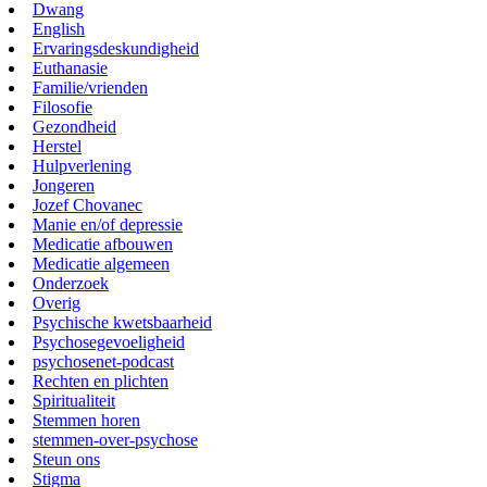
Dwang
English
Ervaringsdeskundigheid
Euthanasie
Familie/vrienden
Filosofie
Gezondheid
Herstel
Hulpverlening
Jongeren
Jozef Chovanec
Manie en/of depressie
Medicatie afbouwen
Medicatie algemeen
Onderzoek
Overig
Psychische kwetsbaarheid
Psychosegevoeligheid
psychosenet-podcast
Rechten en plichten
Spiritualiteit
Stemmen horen
stemmen-over-psychose
Steun ons
Stigma