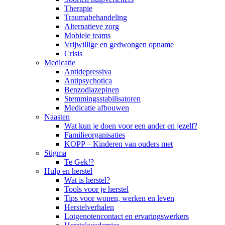
Therapie
Traumabehandeling
Alternatieve zorg
Mobiele teams
Vrijwillige en gedwongen opname
Crisis
Medicatie
Antidepressiva
Antipsychotica
Benzodiazepinen
Stemmingsstabilisatoren
Medicatie afbouwen
Naasten
Wat kun je doen voor een ander en jezelf?
Familieorganisaties
KOPP – Kinderen van ouders met
Stigma
Te Gek!?
Hulp en herstel
Wat is herstel?
Tools voor je herstel
Tips voor wonen, werken en leven
Herstelverhalen
Lotgenotencontact en ervaringswerkers