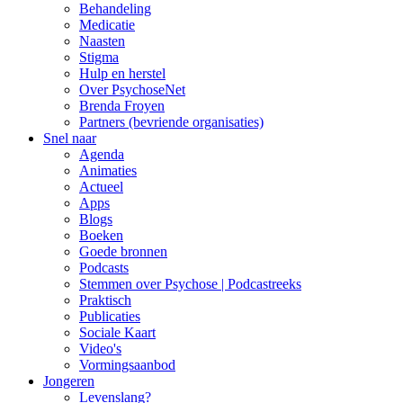
Behandeling
Medicatie
Naasten
Stigma
Hulp en herstel
Over PsychoseNet
Brenda Froyen
Partners (bevriende organisaties)
Snel naar
Agenda
Animaties
Actueel
Apps
Blogs
Boeken
Goede bronnen
Podcasts
Stemmen over Psychose | Podcastreeks
Praktisch
Publicaties
Sociale Kaart
Video's
Vormingsaanbod
Jongeren
Levenslang?