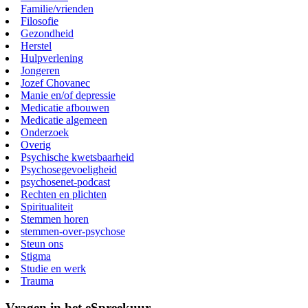
Familie/vrienden
Filosofie
Gezondheid
Herstel
Hulpverlening
Jongeren
Jozef Chovanec
Manie en/of depressie
Medicatie afbouwen
Medicatie algemeen
Onderzoek
Overig
Psychische kwetsbaarheid
Psychosegevoeligheid
psychosenet-podcast
Rechten en plichten
Spiritualiteit
Stemmen horen
stemmen-over-psychose
Steun ons
Stigma
Studie en werk
Trauma
Vragen in het eSpreekuur