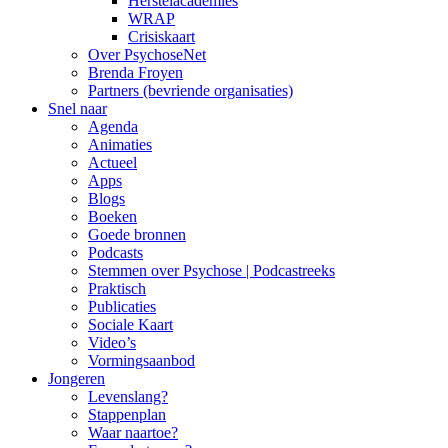
Herstelacademies
WRAP
Crisiskaart
Over PsychoseNet
Brenda Froyen
Partners (bevriende organisaties)
Snel naar
Agenda
Animaties
Actueel
Apps
Blogs
Boeken
Goede bronnen
Podcasts
Stemmen over Psychose | Podcastreeks
Praktisch
Publicaties
Sociale Kaart
Video’s
Vormingsaanbod
Jongeren
Levenslang?
Stappenplan
Waar naartoe?