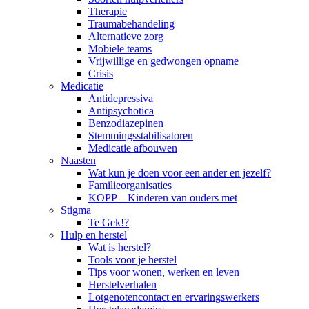
Therapie
Traumabehandeling
Alternatieve zorg
Mobiele teams
Vrijwillige en gedwongen opname
Crisis
Medicatie
Antidepressiva
Antipsychotica
Benzodiazepinen
Stemmingsstabilisatoren
Medicatie afbouwen
Naasten
Wat kun je doen voor een ander en jezelf?
Familieorganisaties
KOPP – Kinderen van ouders met
Stigma
Te Gek!?
Hulp en herstel
Wat is herstel?
Tools voor je herstel
Tips voor wonen, werken en leven
Herstelverhalen
Lotgenotencontact en ervaringswerkers