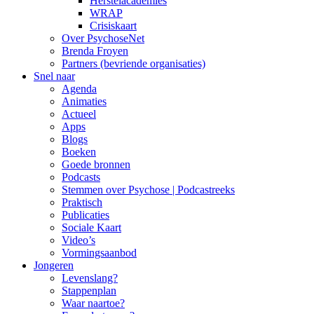
Herstelacademies
WRAP
Crisiskaart
Over PsychoseNet
Brenda Froyen
Partners (bevriende organisaties)
Snel naar
Agenda
Animaties
Actueel
Apps
Blogs
Boeken
Goede bronnen
Podcasts
Stemmen over Psychose | Podcastreeks
Praktisch
Publicaties
Sociale Kaart
Video’s
Vormingsaanbod
Jongeren
Levenslang?
Stappenplan
Waar naartoe?