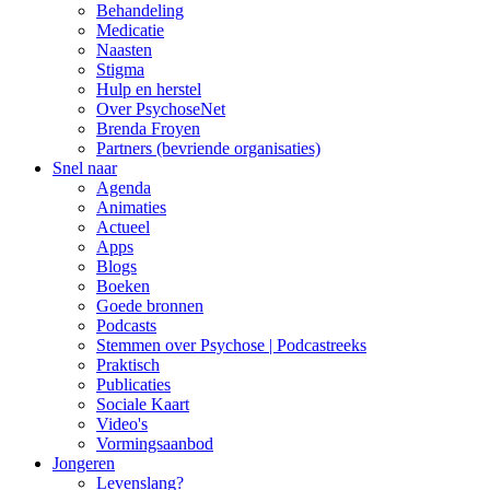
Behandeling
Medicatie
Naasten
Stigma
Hulp en herstel
Over PsychoseNet
Brenda Froyen
Partners (bevriende organisaties)
Snel naar
Agenda
Animaties
Actueel
Apps
Blogs
Boeken
Goede bronnen
Podcasts
Stemmen over Psychose | Podcastreeks
Praktisch
Publicaties
Sociale Kaart
Video's
Vormingsaanbod
Jongeren
Levenslang?