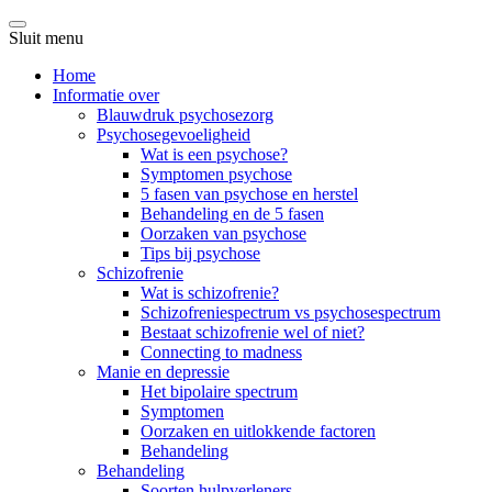
Sluit menu
Home
Informatie over
Blauwdruk psychosezorg
Psychosegevoeligheid
Wat is een psychose?
Symptomen psychose
5 fasen van psychose en herstel
Behandeling en de 5 fasen
Oorzaken van psychose
Tips bij psychose
Schizofrenie
Wat is schizofrenie?
Schizofreniespectrum vs psychosespectrum
Bestaat schizofrenie wel of niet?
Connecting to madness
Manie en depressie
Het bipolaire spectrum
Symptomen
Oorzaken en uitlokkende factoren
Behandeling
Behandeling
Soorten hulpverleners