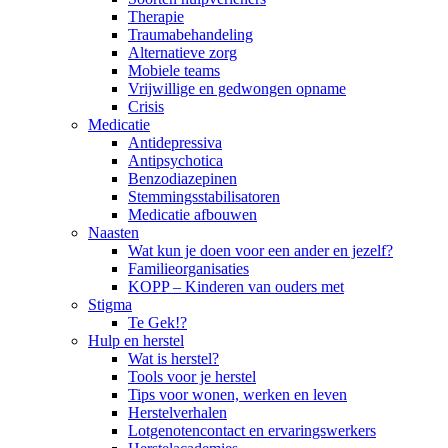
Therapie
Traumabehandeling
Alternatieve zorg
Mobiele teams
Vrijwillige en gedwongen opname
Crisis
Medicatie
Antidepressiva
Antipsychotica
Benzodiazepinen
Stemmingsstabilisatoren
Medicatie afbouwen
Naasten
Wat kun je doen voor een ander en jezelf?
Familieorganisaties
KOPP – Kinderen van ouders met
Stigma
Te Gek!?
Hulp en herstel
Wat is herstel?
Tools voor je herstel
Tips voor wonen, werken en leven
Herstelverhalen
Lotgenotencontact en ervaringswerkers