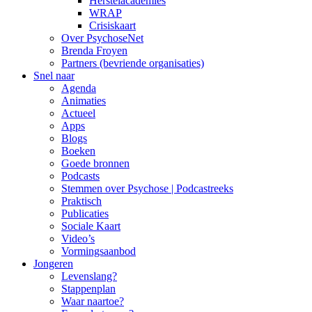
Herstelacademies
WRAP
Crisiskaart
Over PsychoseNet
Brenda Froyen
Partners (bevriende organisaties)
Snel naar
Agenda
Animaties
Actueel
Apps
Blogs
Boeken
Goede bronnen
Podcasts
Stemmen over Psychose | Podcastreeks
Praktisch
Publicaties
Sociale Kaart
Video’s
Vormingsaanbod
Jongeren
Levenslang?
Stappenplan
Waar naartoe?