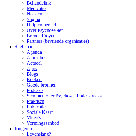
Behandeling
Medicatie
Naasten
Stigma
Hulp en herstel
Over PsychoseNet
Brenda Froyen
Partners (bevriende organisaties)
Snel naar
Agenda
Animaties
Actueel
Apps
Blogs
Boeken
Goede bronnen
Podcasts
Stemmen over Psychose | Podcastreeks
Praktisch
Publicaties
Sociale Kaart
Video's
Vormingsaanbod
Jongeren
Levenslang?