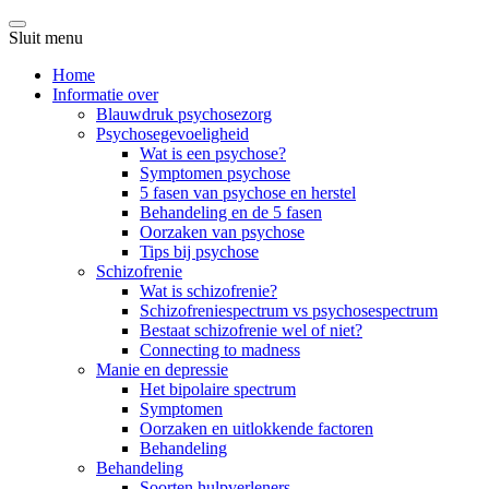
Sluit menu
Home
Informatie over
Blauwdruk psychosezorg
Psychosegevoeligheid
Wat is een psychose?
Symptomen psychose
5 fasen van psychose en herstel
Behandeling en de 5 fasen
Oorzaken van psychose
Tips bij psychose
Schizofrenie
Wat is schizofrenie?
Schizofreniespectrum vs psychosespectrum
Bestaat schizofrenie wel of niet?
Connecting to madness
Manie en depressie
Het bipolaire spectrum
Symptomen
Oorzaken en uitlokkende factoren
Behandeling
Behandeling
Soorten hulpverleners