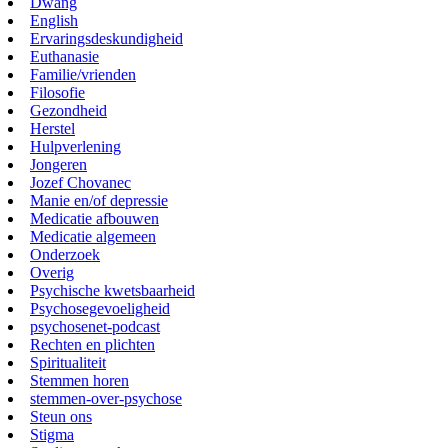
Dwang
English
Ervaringsdeskundigheid
Euthanasie
Familie/vrienden
Filosofie
Gezondheid
Herstel
Hulpverlening
Jongeren
Jozef Chovanec
Manie en/of depressie
Medicatie afbouwen
Medicatie algemeen
Onderzoek
Overig
Psychische kwetsbaarheid
Psychosegevoeligheid
psychosenet-podcast
Rechten en plichten
Spiritualiteit
Stemmen horen
stemmen-over-psychose
Steun ons
Stigma