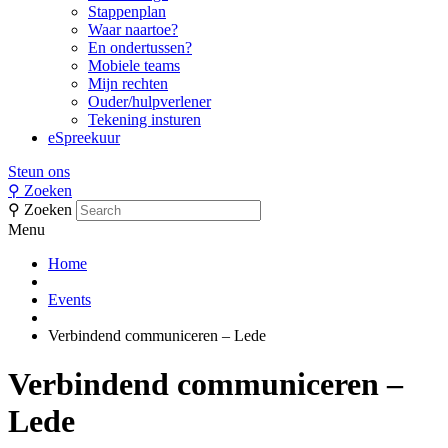
Stappenplan
Waar naartoe?
En ondertussen?
Mobiele teams
Mijn rechten
Ouder/hulpverlener
Tekening insturen
eSpreekuur
Steun ons
⚲
Zoeken
⚲
Zoeken
Menu
Home
Events
Verbindend communiceren – Lede
Verbindend communiceren –
Lede