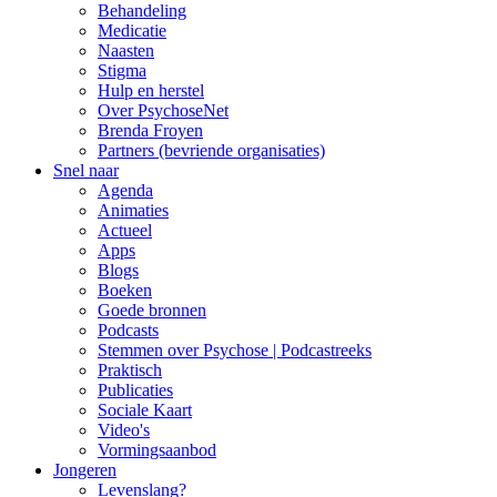
Behandeling
Medicatie
Naasten
Stigma
Hulp en herstel
Over PsychoseNet
Brenda Froyen
Partners (bevriende organisaties)
Snel naar
Agenda
Animaties
Actueel
Apps
Blogs
Boeken
Goede bronnen
Podcasts
Stemmen over Psychose | Podcastreeks
Praktisch
Publicaties
Sociale Kaart
Video's
Vormingsaanbod
Jongeren
Levenslang?