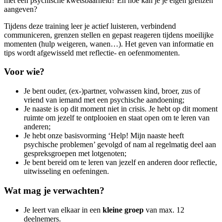
met een psychische kwetsbaarheid? En hoe kan je je eigen grenzen
aangeven?
Tijdens deze training leer je actief luisteren, verbindend
communiceren, grenzen stellen en gepast reageren tijdens moeilijke
momenten (hulp weigeren, wanen…). Het geven van informatie en
tips wordt afgewisseld met reflectie- en oefenmomenten.
Voor wie?
Je bent ouder, (ex-)partner, volwassen kind, broer, zus of
vriend van iemand met een psychische aandoening;
Je naaste is op dit moment niet in crisis. Je hebt op dit moment
ruimte om jezelf te ontplooien en staat open om te leren van
anderen;
Je hebt onze basisvorming ‘Help! Mijn naaste heeft
psychische problemen’ gevolgd of nam al regelmatig deel aan
gespreksgroepen met lotgenoten;
Je bent bereid om te leren van jezelf en anderen door reflectie,
uitwisseling en oefeningen.
Wat mag je verwachten?
Je leert van elkaar in een
kleine groep
van max. 12
deelnemers.