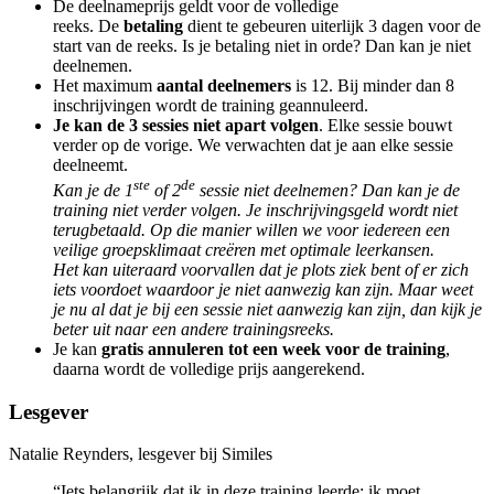
De deelnameprijs geldt voor de volledige
reeks. De
betaling
dient te gebeuren uiterlijk 3 dagen voor de
start van de reeks. Is je betaling niet in orde? Dan kan je niet
deelnemen.
Het maximum
aantal deelnemers
is 12. Bij minder dan 8
inschrijvingen wordt de training geannuleerd.
Je kan de 3 sessies niet apart volgen
. Elke sessie bouwt
verder op de vorige. We verwachten dat je aan elke sessie
deelneemt.
ste
de
Kan je de 1
of 2
sessie niet deelnemen? Dan kan je de
training niet verder volgen. Je inschrijvingsgeld wordt niet
terugbetaald. Op die manier willen we voor iedereen een
veilige groepsklimaat creëren met optimale leerkansen.
Het kan uiteraard voorvallen dat je plots ziek bent of er zich
iets voordoet waardoor je niet aanwezig kan zijn. Maar weet
je nu al dat je bij een sessie niet aanwezig kan zijn, dan kijk je
beter uit naar een andere trainingsreeks.
Je kan
gratis annuleren tot een week voor de training
,
daarna wordt de volledige prijs aangerekend.
Lesgever
Natalie Reynders, lesgever bij Similes
“Iets belangrijk dat ik in deze training leerde: ik moet