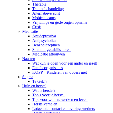
Therapie
Traumabehandeling
Alternatieve zorg
Mobiele teams
Vrijwillige en gedwongen opname
Crisis
Medicatie
Antidepressiva
Antipsychotica
Benzodiazepinen
Stemmingsstabilisatoren
Medicatie afbouwen
Naasten
Wat kun je doen voor een ander en jezelf?
Familieorganisaties
KOPP – Kinderen van ouders met
Stigma
Te Gek!?
Hulp en herstel
Wat is herstel?
Tools voor je herstel
Tips voor wonen, werken en leven
Herstelverhalen
Lotgenotencontact en ervaringswerkers