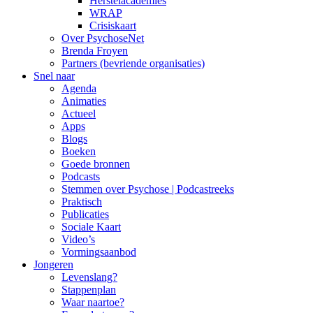
Herstelacademies
WRAP
Crisiskaart
Over PsychoseNet
Brenda Froyen
Partners (bevriende organisaties)
Snel naar
Agenda
Animaties
Actueel
Apps
Blogs
Boeken
Goede bronnen
Podcasts
Stemmen over Psychose | Podcastreeks
Praktisch
Publicaties
Sociale Kaart
Video’s
Vormingsaanbod
Jongeren
Levenslang?
Stappenplan
Waar naartoe?