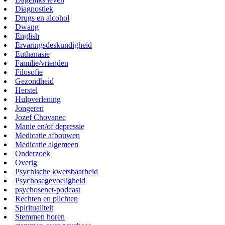
Diagnostiek
Drugs en alcohol
Dwang
English
Ervaringsdeskundigheid
Euthanasie
Familie/vrienden
Filosofie
Gezondheid
Herstel
Hulpverlening
Jongeren
Jozef Chovanec
Manie en/of depressie
Medicatie afbouwen
Medicatie algemeen
Onderzoek
Overig
Psychische kwetsbaarheid
Psychosegevoeligheid
psychosenet-podcast
Rechten en plichten
Spiritualiteit
Stemmen horen