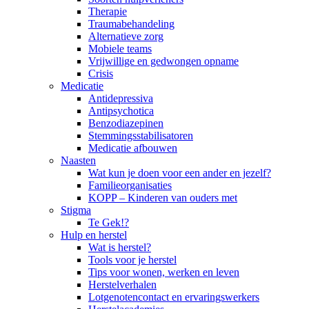
Therapie
Traumabehandeling
Alternatieve zorg
Mobiele teams
Vrijwillige en gedwongen opname
Crisis
Medicatie
Antidepressiva
Antipsychotica
Benzodiazepinen
Stemmingsstabilisatoren
Medicatie afbouwen
Naasten
Wat kun je doen voor een ander en jezelf?
Familieorganisaties
KOPP – Kinderen van ouders met
Stigma
Te Gek!?
Hulp en herstel
Wat is herstel?
Tools voor je herstel
Tips voor wonen, werken en leven
Herstelverhalen
Lotgenotencontact en ervaringswerkers