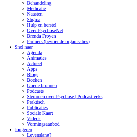
Behandeling
Medicatie
Naasten
Stigma
Hulp en herstel
Over PsychoseNet
Brenda Froyen
Partners (bevriende organisaties)
Snel naar
Agenda
Animaties
Actueel
Apps
Blogs
Boeken
Goede bronnen
Podcasts
Stemmen over Psychose | Podcastreeks
Praktisch
Publicaties
Sociale Kaart
Video's
Vormingsaanbod
Jongeren
Levenslang?