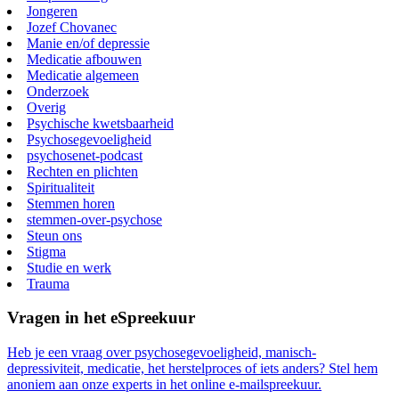
Jongeren
Jozef Chovanec
Manie en/of depressie
Medicatie afbouwen
Medicatie algemeen
Onderzoek
Overig
Psychische kwetsbaarheid
Psychosegevoeligheid
psychosenet-podcast
Rechten en plichten
Spiritualiteit
Stemmen horen
stemmen-over-psychose
Steun ons
Stigma
Studie en werk
Trauma
Vragen in het eSpreekuur
Heb je een vraag over psychosegevoeligheid, manisch-
depressiviteit, medicatie, het herstelproces of iets anders? Stel hem
anoniem aan onze experts in het online e-mailspreekuur.