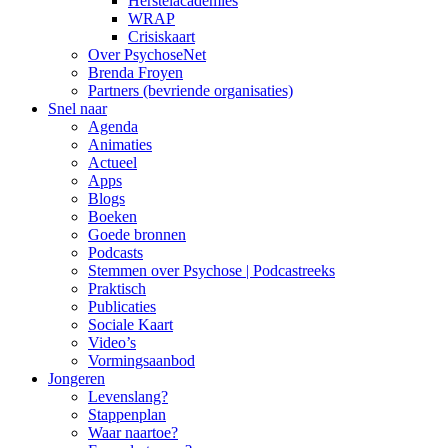
Herstelacademies
WRAP
Crisiskaart
Over PsychoseNet
Brenda Froyen
Partners (bevriende organisaties)
Snel naar
Agenda
Animaties
Actueel
Apps
Blogs
Boeken
Goede bronnen
Podcasts
Stemmen over Psychose | Podcastreeks
Praktisch
Publicaties
Sociale Kaart
Video’s
Vormingsaanbod
Jongeren
Levenslang?
Stappenplan
Waar naartoe?