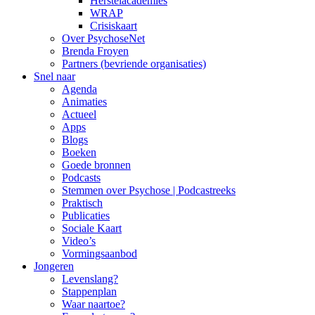
Herstelacademies
WRAP
Crisiskaart
Over PsychoseNet
Brenda Froyen
Partners (bevriende organisaties)
Snel naar
Agenda
Animaties
Actueel
Apps
Blogs
Boeken
Goede bronnen
Podcasts
Stemmen over Psychose | Podcastreeks
Praktisch
Publicaties
Sociale Kaart
Video’s
Vormingsaanbod
Jongeren
Levenslang?
Stappenplan
Waar naartoe?