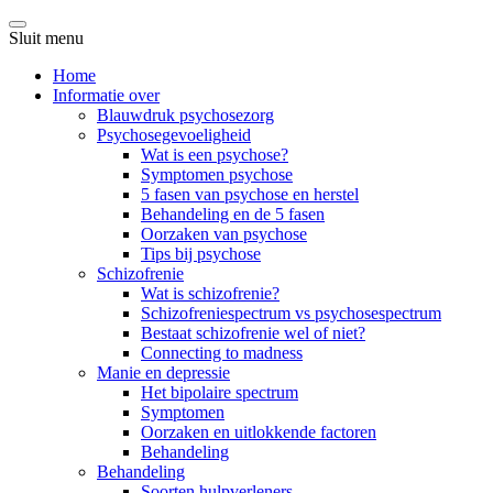
Sluit menu
Home
Informatie over
Blauwdruk psychosezorg
Psychosegevoeligheid
Wat is een psychose?
Symptomen psychose
5 fasen van psychose en herstel
Behandeling en de 5 fasen
Oorzaken van psychose
Tips bij psychose
Schizofrenie
Wat is schizofrenie?
Schizofreniespectrum vs psychosespectrum
Bestaat schizofrenie wel of niet?
Connecting to madness
Manie en depressie
Het bipolaire spectrum
Symptomen
Oorzaken en uitlokkende factoren
Behandeling
Behandeling
Soorten hulpverleners