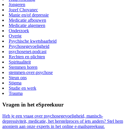
Jongeren
Jozef Chovanec
Manie en/of depressie
Medicatie afbouwen
Medicatie algemeen
Onderzoek
Overig
Psychische kwetsbaarheid
Psychosegevoeligheid
psychosenet-podcast
Rechten en plichten
Spiritualiteit
Stemmen horen
stemmen-over-psychose
Steun ons
Stigma
Studie en werk
Trauma
Vragen in het eSpreekuur
Heb je een vraag over psychosegevoeligheid, manisch-
depressiviteit, medicatie, het herstelproces of iets anders? Stel hem
anoniem aan onze experts in het online e-mailspreekuur.