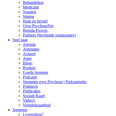
Behandeling
Medicatie
Naasten
Stigma
Hulp en herstel
Over PsychoseNet
Brenda Froyen
Partners (bevriende organisaties)
Snel naar
Agenda
Animaties
Actueel
Apps
Blogs
Boeken
Goede bronnen
Podcasts
Stemmen over Psychose | Podcastreeks
Praktisch
Publicaties
Sociale Kaart
Video's
Vormingsaanbod
Jongeren
Levenslang?