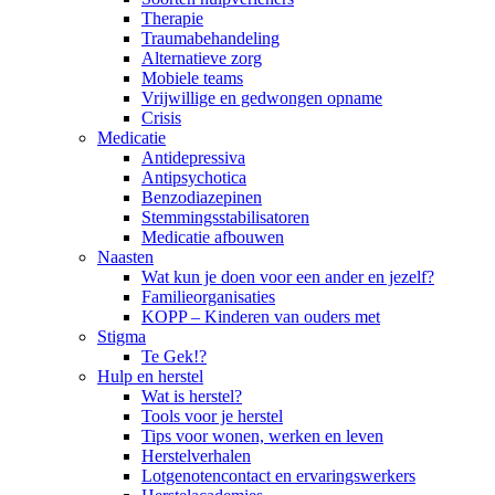
Therapie
Traumabehandeling
Alternatieve zorg
Mobiele teams
Vrijwillige en gedwongen opname
Crisis
Medicatie
Antidepressiva
Antipsychotica
Benzodiazepinen
Stemmingsstabilisatoren
Medicatie afbouwen
Naasten
Wat kun je doen voor een ander en jezelf?
Familieorganisaties
KOPP – Kinderen van ouders met
Stigma
Te Gek!?
Hulp en herstel
Wat is herstel?
Tools voor je herstel
Tips voor wonen, werken en leven
Herstelverhalen
Lotgenotencontact en ervaringswerkers