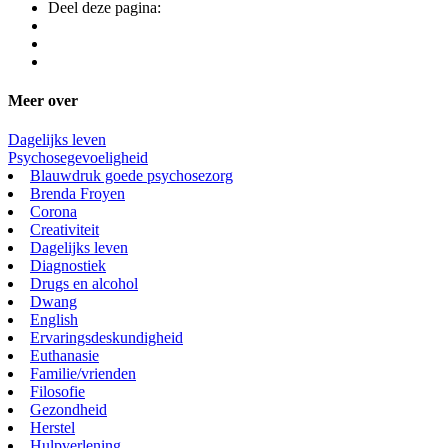
Deel deze pagina:
Meer over
Dagelijks leven
Psychosegevoeligheid
Blauwdruk goede psychosezorg
Brenda Froyen
Corona
Creativiteit
Dagelijks leven
Diagnostiek
Drugs en alcohol
Dwang
English
Ervaringsdeskundigheid
Euthanasie
Familie/vrienden
Filosofie
Gezondheid
Herstel
Hulpverlening