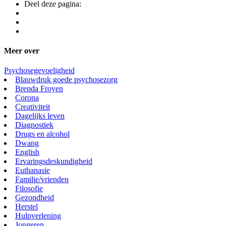
Deel deze pagina:
Meer over
Psychosegevoeligheid
Blauwdruk goede psychosezorg
Brenda Froyen
Corona
Creativiteit
Dagelijks leven
Diagnostiek
Drugs en alcohol
Dwang
English
Ervaringsdeskundigheid
Euthanasie
Familie/vrienden
Filosofie
Gezondheid
Herstel
Hulpverlening
Jongeren