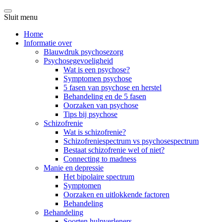
Sluit menu
Home
Informatie over
Blauwdruk psychosezorg
Psychosegevoeligheid
Wat is een psychose?
Symptomen psychose
5 fasen van psychose en herstel
Behandeling en de 5 fasen
Oorzaken van psychose
Tips bij psychose
Schizofrenie
Wat is schizofrenie?
Schizofreniespectrum vs psychosespectrum
Bestaat schizofrenie wel of niet?
Connecting to madness
Manie en depressie
Het bipolaire spectrum
Symptomen
Oorzaken en uitlokkende factoren
Behandeling
Behandeling
Soorten hulpverleners