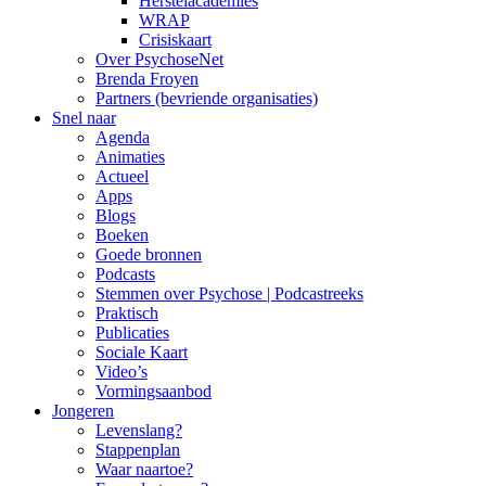
Herstelacademies
WRAP
Crisiskaart
Over PsychoseNet
Brenda Froyen
Partners (bevriende organisaties)
Snel naar
Agenda
Animaties
Actueel
Apps
Blogs
Boeken
Goede bronnen
Podcasts
Stemmen over Psychose | Podcastreeks
Praktisch
Publicaties
Sociale Kaart
Video’s
Vormingsaanbod
Jongeren
Levenslang?
Stappenplan
Waar naartoe?