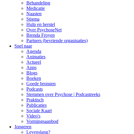
Behandeling
Medicatie
Naasten
Stigma
Hulp en herstel
Over PsychoseNet
Brenda Froyen
Partners (bevriende organisaties)
Snel naar
Agenda
Animaties
Actueel
Apps
Blogs
Boeken
Goede bronnen
Podcasts
Stemmen over Psychose | Podcastreeks
Praktisch
Publicaties
Sociale Kaart
Video's
Vormingsaanbod
Jongeren
Levenslang?