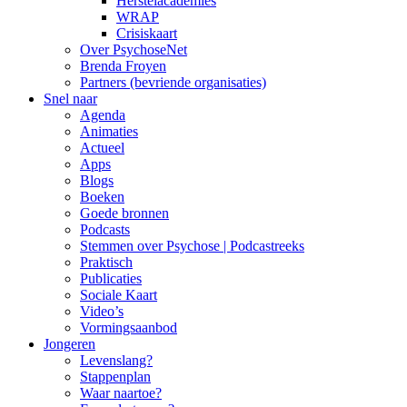
Herstelacademies
WRAP
Crisiskaart
Over PsychoseNet
Brenda Froyen
Partners (bevriende organisaties)
Snel naar
Agenda
Animaties
Actueel
Apps
Blogs
Boeken
Goede bronnen
Podcasts
Stemmen over Psychose | Podcastreeks
Praktisch
Publicaties
Sociale Kaart
Video’s
Vormingsaanbod
Jongeren
Levenslang?
Stappenplan
Waar naartoe?