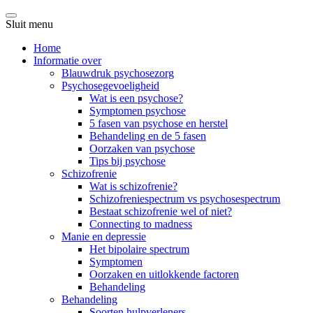
Sluit menu
Home
Informatie over
Blauwdruk psychosezorg
Psychosegevoeligheid
Wat is een psychose?
Symptomen psychose
5 fasen van psychose en herstel
Behandeling en de 5 fasen
Oorzaken van psychose
Tips bij psychose
Schizofrenie
Wat is schizofrenie?
Schizofreniespectrum vs psychosespectrum
Bestaat schizofrenie wel of niet?
Connecting to madness
Manie en depressie
Het bipolaire spectrum
Symptomen
Oorzaken en uitlokkende factoren
Behandeling
Behandeling
Soorten hulpverleners