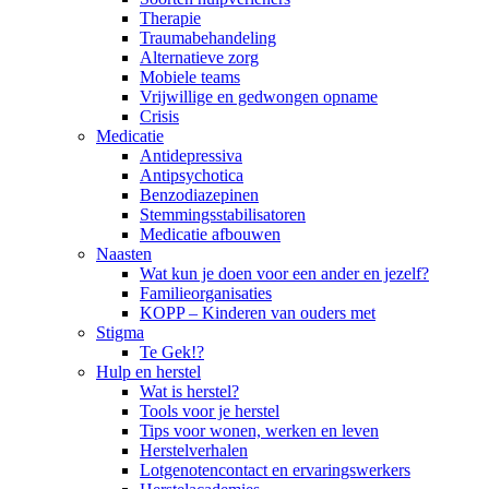
Therapie
Traumabehandeling
Alternatieve zorg
Mobiele teams
Vrijwillige en gedwongen opname
Crisis
Medicatie
Antidepressiva
Antipsychotica
Benzodiazepinen
Stemmingsstabilisatoren
Medicatie afbouwen
Naasten
Wat kun je doen voor een ander en jezelf?
Familieorganisaties
KOPP – Kinderen van ouders met
Stigma
Te Gek!?
Hulp en herstel
Wat is herstel?
Tools voor je herstel
Tips voor wonen, werken en leven
Herstelverhalen
Lotgenotencontact en ervaringswerkers