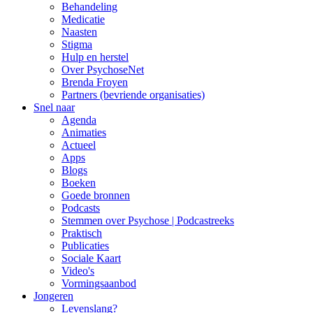
Behandeling
Medicatie
Naasten
Stigma
Hulp en herstel
Over PsychoseNet
Brenda Froyen
Partners (bevriende organisaties)
Snel naar
Agenda
Animaties
Actueel
Apps
Blogs
Boeken
Goede bronnen
Podcasts
Stemmen over Psychose | Podcastreeks
Praktisch
Publicaties
Sociale Kaart
Video's
Vormingsaanbod
Jongeren
Levenslang?