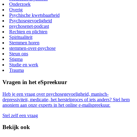
Onderzoek
Overig
Psychische kwetsbaarheid
Psychosegevoeligheid
psychosenet-podcast
Rechten en plichten
Spiritualiteit
Stemmen horen
stemmen-over-psychose
Steun ons
Stigma
Studie en werk
Trauma
Vragen in het eSpreekuur
Heb je een vraag over psychosegevoeligheid, manisch-
depressiviteit, medicatie, het herstelproces of iets anders? Stel hem
anoniem aan onze experts in het online e-mailspreekuur.
Stel zelf een vraag
Bekijk ook