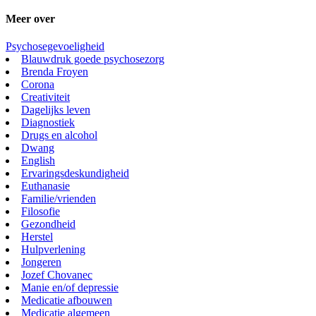
Meer over
Psychosegevoeligheid
Blauwdruk goede psychosezorg
Brenda Froyen
Corona
Creativiteit
Dagelijks leven
Diagnostiek
Drugs en alcohol
Dwang
English
Ervaringsdeskundigheid
Euthanasie
Familie/vrienden
Filosofie
Gezondheid
Herstel
Hulpverlening
Jongeren
Jozef Chovanec
Manie en/of depressie
Medicatie afbouwen
Medicatie algemeen