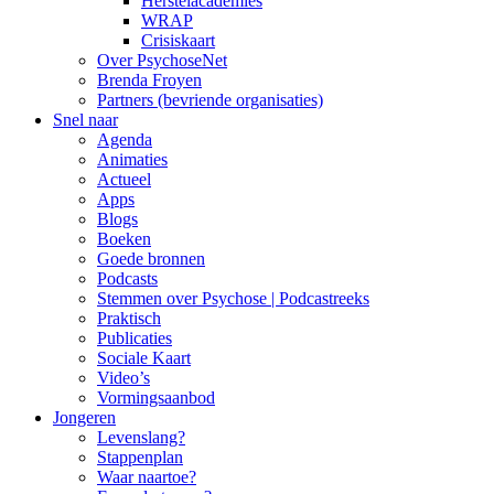
Herstelacademies
WRAP
Crisiskaart
Over PsychoseNet
Brenda Froyen
Partners (bevriende organisaties)
Snel naar
Agenda
Animaties
Actueel
Apps
Blogs
Boeken
Goede bronnen
Podcasts
Stemmen over Psychose | Podcastreeks
Praktisch
Publicaties
Sociale Kaart
Video’s
Vormingsaanbod
Jongeren
Levenslang?
Stappenplan
Waar naartoe?