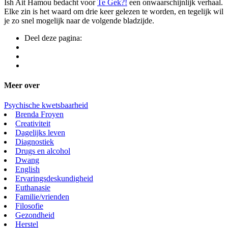
Ish Ait Hamou bedacht voor
Te Gek?!
een onwaarschijnlijk verhaal.
Elke zin is het waard om drie keer gelezen te worden, en tegelijk wil
je zo snel mogelijk naar de volgende bladzijde.
Deel deze pagina:
Meer over
Psychische kwetsbaarheid
Brenda Froyen
Creativiteit
Dagelijks leven
Diagnostiek
Drugs en alcohol
Dwang
English
Ervaringsdeskundigheid
Euthanasie
Familie/vrienden
Filosofie
Gezondheid
Herstel