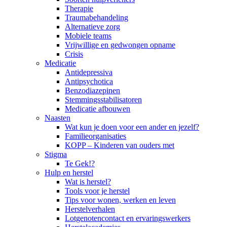
Therapie
Traumabehandeling
Alternatieve zorg
Mobiele teams
Vrijwillige en gedwongen opname
Crisis
Medicatie
Antidepressiva
Antipsychotica
Benzodiazepinen
Stemmingsstabilisatoren
Medicatie afbouwen
Naasten
Wat kun je doen voor een ander en jezelf?
Familieorganisaties
KOPP – Kinderen van ouders met
Stigma
Te Gek!?
Hulp en herstel
Wat is herstel?
Tools voor je herstel
Tips voor wonen, werken en leven
Herstelverhalen
Lotgenotencontact en ervaringswerkers