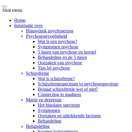
Sluit menu
Home
Informatie over
Blauwdruk psychosezorg
Psychosegevoeligheid
Wat is een psychose?
Symptomen psychose
5 fasen van psychose en herstel
Behandeling en de 5 fasen
Oorzaken van psychose
Tips bij psychose
Schizofrenie
Wat is schizofrenie?
Schizofreniespectrum vs psychosespectrum
Bestaat schizofrenie wel of niet?
Connecting to madness
Manie en depressie
Het bipolaire spectrum
Symptomen
Oorzaken en uitlokkende factoren
Behandeling
Behandeling
Soorten hulpverleners