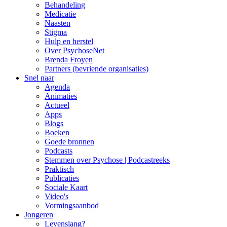
Behandeling
Medicatie
Naasten
Stigma
Hulp en herstel
Over PsychoseNet
Brenda Froyen
Partners (bevriende organisaties)
Snel naar
Agenda
Animaties
Actueel
Apps
Blogs
Boeken
Goede bronnen
Podcasts
Stemmen over Psychose | Podcastreeks
Praktisch
Publicaties
Sociale Kaart
Video's
Vormingsaanbod
Jongeren
Levenslang?