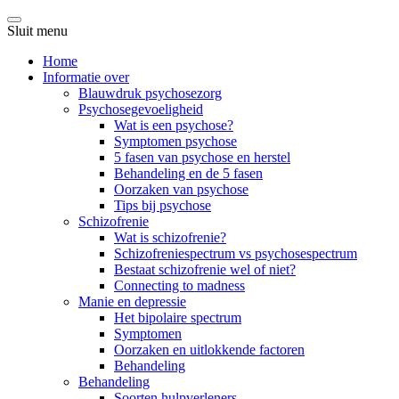
Sluit menu
Home
Informatie over
Blauwdruk psychosezorg
Psychosegevoeligheid
Wat is een psychose?
Symptomen psychose
5 fasen van psychose en herstel
Behandeling en de 5 fasen
Oorzaken van psychose
Tips bij psychose
Schizofrenie
Wat is schizofrenie?
Schizofreniespectrum vs psychosespectrum
Bestaat schizofrenie wel of niet?
Connecting to madness
Manie en depressie
Het bipolaire spectrum
Symptomen
Oorzaken en uitlokkende factoren
Behandeling
Behandeling
Soorten hulpverleners