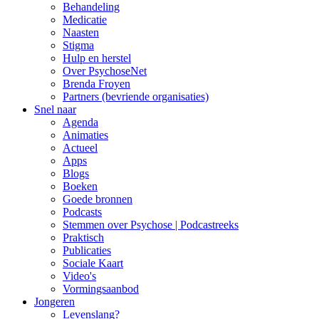
Behandeling
Medicatie
Naasten
Stigma
Hulp en herstel
Over PsychoseNet
Brenda Froyen
Partners (bevriende organisaties)
Snel naar
Agenda
Animaties
Actueel
Apps
Blogs
Boeken
Goede bronnen
Podcasts
Stemmen over Psychose | Podcastreeks
Praktisch
Publicaties
Sociale Kaart
Video's
Vormingsaanbod
Jongeren
Levenslang?