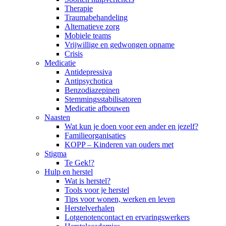
Therapie
Traumabehandeling
Alternatieve zorg
Mobiele teams
Vrijwillige en gedwongen opname
Crisis
Medicatie
Antidepressiva
Antipsychotica
Benzodiazepinen
Stemmingsstabilisatoren
Medicatie afbouwen
Naasten
Wat kun je doen voor een ander en jezelf?
Familieorganisaties
KOPP – Kinderen van ouders met
Stigma
Te Gek!?
Hulp en herstel
Wat is herstel?
Tools voor je herstel
Tips voor wonen, werken en leven
Herstelverhalen
Lotgenotencontact en ervaringswerkers