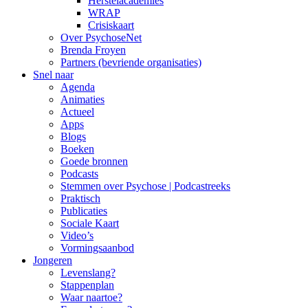
Herstelacademies
WRAP
Crisiskaart
Over PsychoseNet
Brenda Froyen
Partners (bevriende organisaties)
Snel naar
Agenda
Animaties
Actueel
Apps
Blogs
Boeken
Goede bronnen
Podcasts
Stemmen over Psychose | Podcastreeks
Praktisch
Publicaties
Sociale Kaart
Video’s
Vormingsaanbod
Jongeren
Levenslang?
Stappenplan
Waar naartoe?