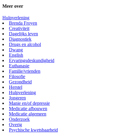
Meer over
Hulpverlening
Brenda Froyen
Creativiteit
Dagelijks leven
Diagnostiek
Drugs en alcohol
Dwang
English
Ervaringsdeskundigheid
Euthanasie
Familie/vrienden
Filosofie
Gezondheid
Herstel
Hulpverlening
Jongeren
Manie en/of depressie
Medicatie afbouwen
Medicatie algemeen
Onderzoek
Overig
Psychische kwetsbaarheid