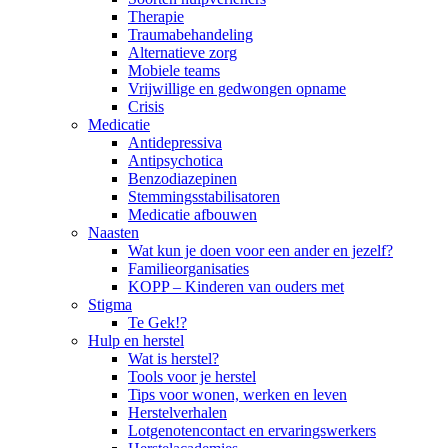
Therapie
Traumabehandeling
Alternatieve zorg
Mobiele teams
Vrijwillige en gedwongen opname
Crisis
Medicatie
Antidepressiva
Antipsychotica
Benzodiazepinen
Stemmingsstabilisatoren
Medicatie afbouwen
Naasten
Wat kun je doen voor een ander en jezelf?
Familieorganisaties
KOPP – Kinderen van ouders met
Stigma
Te Gek!?
Hulp en herstel
Wat is herstel?
Tools voor je herstel
Tips voor wonen, werken en leven
Herstelverhalen
Lotgenotencontact en ervaringswerkers