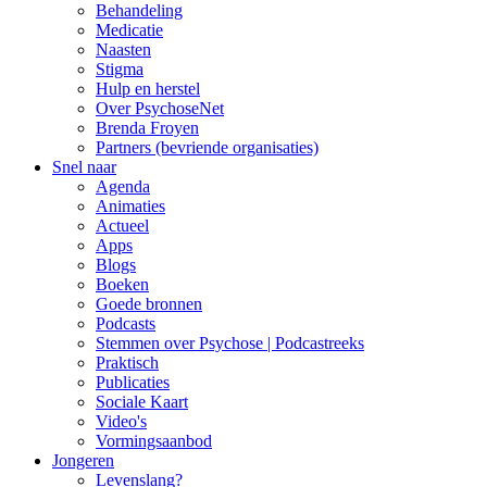
Behandeling
Medicatie
Naasten
Stigma
Hulp en herstel
Over PsychoseNet
Brenda Froyen
Partners (bevriende organisaties)
Snel naar
Agenda
Animaties
Actueel
Apps
Blogs
Boeken
Goede bronnen
Podcasts
Stemmen over Psychose | Podcastreeks
Praktisch
Publicaties
Sociale Kaart
Video's
Vormingsaanbod
Jongeren
Levenslang?