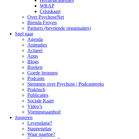
Herstelacademies
WRAP
Crisiskaart
Over PsychoseNet
Brenda Froyen
Partners (bevriende organisaties)
Snel naar
Agenda
Animaties
Actueel
Apps
Blogs
Boeken
Goede bronnen
Podcasts
Stemmen over Psychose | Podcastreeks
Praktisch
Publicaties
Sociale Kaart
Video’s
Vormingsaanbod
Jongeren
Levenslang?
Stappenplan
Waar naartoe?