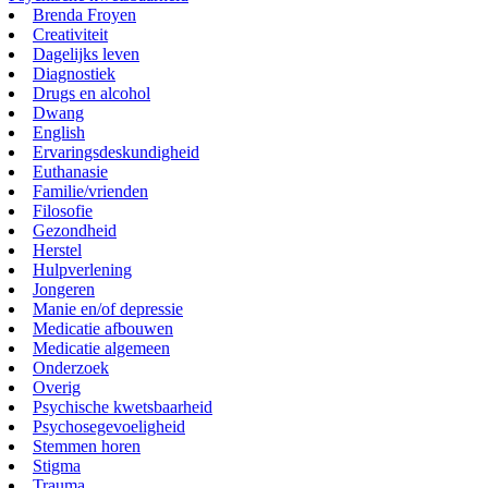
Brenda Froyen
Creativiteit
Dagelijks leven
Diagnostiek
Drugs en alcohol
Dwang
English
Ervaringsdeskundigheid
Euthanasie
Familie/vrienden
Filosofie
Gezondheid
Herstel
Hulpverlening
Jongeren
Manie en/of depressie
Medicatie afbouwen
Medicatie algemeen
Onderzoek
Overig
Psychische kwetsbaarheid
Psychosegevoeligheid
Stemmen horen
Stigma
Trauma