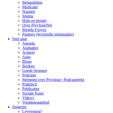
Behandeling
Medicatie
Naasten
Stigma
Hulp en herstel
Over PsychoseNet
Brenda Froyen
Partners (bevriende organisaties)
Snel naar
Agenda
Animaties
Actueel
Apps
Blogs
Boeken
Goede bronnen
Podcasts
Stemmen over Psychose | Podcastreeks
Praktisch
Publicaties
Sociale Kaart
Video's
Vormingsaanbod
Jongeren
Levenslang?