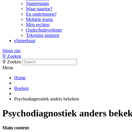
Stappenplan
Waar naartoe?
En ondertussen?
Mobiele teams
Mijn rechten
Ouder/hulpverlener
Tekening insturen
eSpreekuur
Steun ons
⚲
Zoeken
⚲
Zoeken
Menu
Home
Boeken
Psychodiagnostiek anders bekeken
Psychodiagnostiek anders beke
Main content