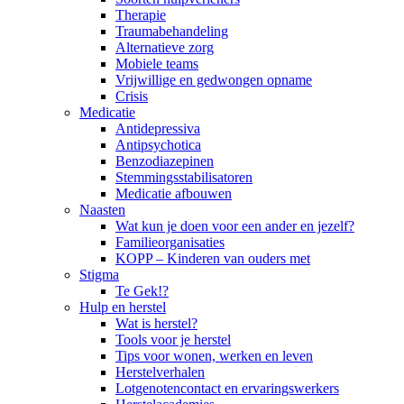
Therapie
Traumabehandeling
Alternatieve zorg
Mobiele teams
Vrijwillige en gedwongen opname
Crisis
Medicatie
Antidepressiva
Antipsychotica
Benzodiazepinen
Stemmingsstabilisatoren
Medicatie afbouwen
Naasten
Wat kun je doen voor een ander en jezelf?
Familieorganisaties
KOPP – Kinderen van ouders met
Stigma
Te Gek!?
Hulp en herstel
Wat is herstel?
Tools voor je herstel
Tips voor wonen, werken en leven
Herstelverhalen
Lotgenotencontact en ervaringswerkers