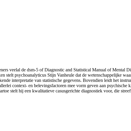
ers veelal de dsm-5 of Diagnostic and Statistical Manual of Mental Di
en stelt psychoanalyticus Stijn Vanheule dat de wetenschappelijke waa
kende interpretatie van statistische gegevens. Bovendien leidt het ins
 allerlei context- en belevingsfactoren mee vorm geven aan psychische
oe stelt hij een kwalitatieve casusgerichte diagnostiek voor, die streeft