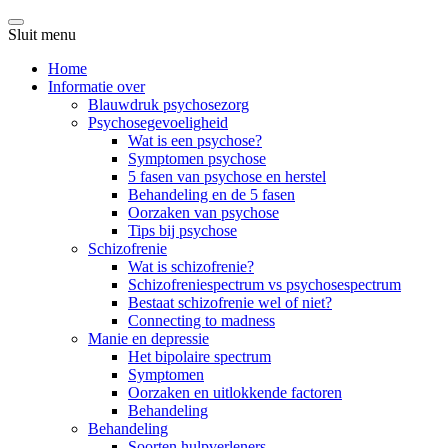
Sluit menu
Home
Informatie over
Blauwdruk psychosezorg
Psychosegevoeligheid
Wat is een psychose?
Symptomen psychose
5 fasen van psychose en herstel
Behandeling en de 5 fasen
Oorzaken van psychose
Tips bij psychose
Schizofrenie
Wat is schizofrenie?
Schizofreniespectrum vs psychosespectrum
Bestaat schizofrenie wel of niet?
Connecting to madness
Manie en depressie
Het bipolaire spectrum
Symptomen
Oorzaken en uitlokkende factoren
Behandeling
Behandeling
Soorten hulpverleners