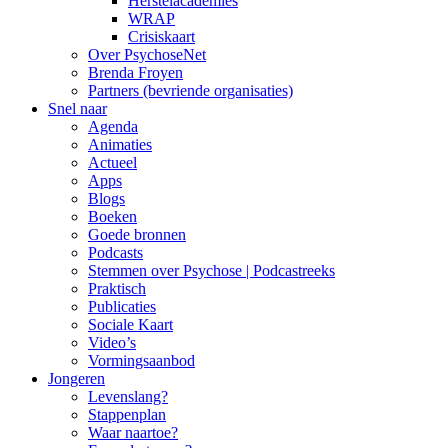
Herstelacademies
WRAP
Crisiskaart
Over PsychoseNet
Brenda Froyen
Partners (bevriende organisaties)
Snel naar
Agenda
Animaties
Actueel
Apps
Blogs
Boeken
Goede bronnen
Podcasts
Stemmen over Psychose | Podcastreeks
Praktisch
Publicaties
Sociale Kaart
Video’s
Vormingsaanbod
Jongeren
Levenslang?
Stappenplan
Waar naartoe?