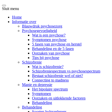
Sluit menu
Home
Informatie over
Blauwdruk psychosezorg
Psychosegevoeligheid
Wat is een psychose?
Symptomen psychose
5 fasen van psychose en herstel
Behandeling en de 5 fasen
Oorzaken van psychose
Tips bij psychose
Schizofrenie
Wat is schizofrenie?
Schizofreniespectrum vs psychosespectrum
Bestaat schizofrenie wel of niet?
Connecting to madness
Manie en depressie
Het bipolaire spectrum
Symptomen
Oorzaken en uitlokkende factoren
Behandeling
Behandeling
Soorten hulpverleners