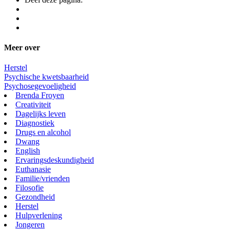
Meer over
Herstel
Psychische kwetsbaarheid
Psychosegevoeligheid
Brenda Froyen
Creativiteit
Dagelijks leven
Diagnostiek
Drugs en alcohol
Dwang
English
Ervaringsdeskundigheid
Euthanasie
Familie/vrienden
Filosofie
Gezondheid
Herstel
Hulpverlening
Jongeren