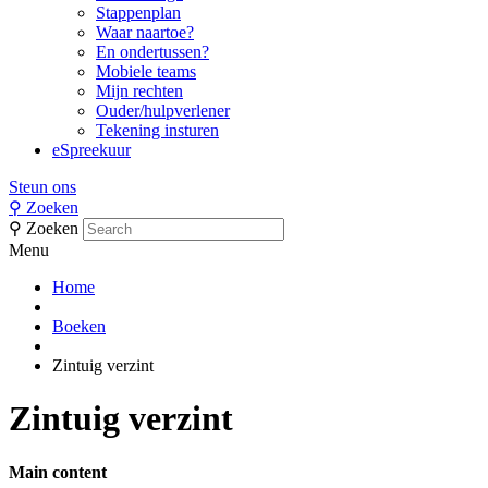
Stappenplan
Waar naartoe?
En ondertussen?
Mobiele teams
Mijn rechten
Ouder/hulpverlener
Tekening insturen
eSpreekuur
Steun ons
⚲
Zoeken
⚲
Zoeken
Menu
Home
Boeken
Zintuig verzint
Zintuig verzint
Main content