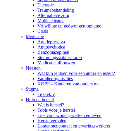
Therapie
Traumabehandeling
Alternatieve zorg
Mobiele teams
Vrijwillige en gedwongen opname
Crisis
Medicatie
Antidepressiva
Antipsychotica
Benzodiazepinen
Stemmingsstabilisatoren
Medicatie afbouwen
Naasten
Wat kun je doen voor een ander en jezelf?
Familieorganisaties
KOPP – Kinderen van ouders met
Stigma
Te Gek!?
Hulp en herstel
Wat is herstel?
Tools voor je herstel
Tips voor wonen, werken en leven
Herstelverhalen
Lotgenotencontact en ervaringswerkers