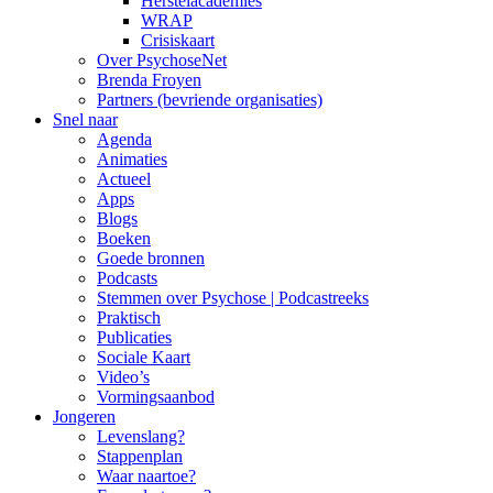
Herstelacademies
WRAP
Crisiskaart
Over PsychoseNet
Brenda Froyen
Partners (bevriende organisaties)
Snel naar
Agenda
Animaties
Actueel
Apps
Blogs
Boeken
Goede bronnen
Podcasts
Stemmen over Psychose | Podcastreeks
Praktisch
Publicaties
Sociale Kaart
Video’s
Vormingsaanbod
Jongeren
Levenslang?
Stappenplan
Waar naartoe?