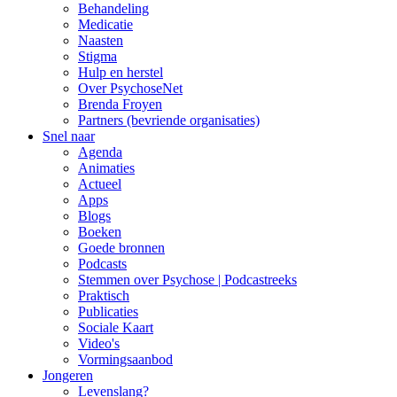
Behandeling
Medicatie
Naasten
Stigma
Hulp en herstel
Over PsychoseNet
Brenda Froyen
Partners (bevriende organisaties)
Snel naar
Agenda
Animaties
Actueel
Apps
Blogs
Boeken
Goede bronnen
Podcasts
Stemmen over Psychose | Podcastreeks
Praktisch
Publicaties
Sociale Kaart
Video's
Vormingsaanbod
Jongeren
Levenslang?