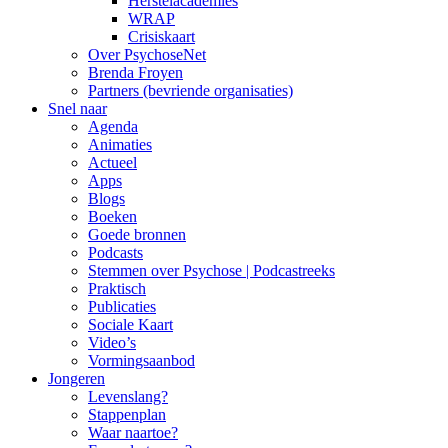
Herstelacademies
WRAP
Crisiskaart
Over PsychoseNet
Brenda Froyen
Partners (bevriende organisaties)
Snel naar
Agenda
Animaties
Actueel
Apps
Blogs
Boeken
Goede bronnen
Podcasts
Stemmen over Psychose | Podcastreeks
Praktisch
Publicaties
Sociale Kaart
Video’s
Vormingsaanbod
Jongeren
Levenslang?
Stappenplan
Waar naartoe?