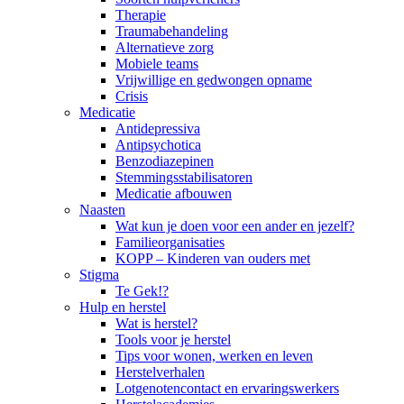
Therapie
Traumabehandeling
Alternatieve zorg
Mobiele teams
Vrijwillige en gedwongen opname
Crisis
Medicatie
Antidepressiva
Antipsychotica
Benzodiazepinen
Stemmingsstabilisatoren
Medicatie afbouwen
Naasten
Wat kun je doen voor een ander en jezelf?
Familieorganisaties
KOPP – Kinderen van ouders met
Stigma
Te Gek!?
Hulp en herstel
Wat is herstel?
Tools voor je herstel
Tips voor wonen, werken en leven
Herstelverhalen
Lotgenotencontact en ervaringswerkers