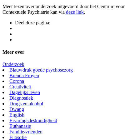
Meer lezen over onderzoek uitgevoerd door het Centrum voor
Contextuele Psychiatrie kan via
deze link
.
Deel deze pagina:
Meer over
Onderzoek
Blauwdruk goede psychosezorg
Brenda Froyen
Corona
Creativiteit
Dagelijks leven
Diagnostiek
Drugs en alcohol
Dwang
English
Ervaringsdeskundigheid
Euthanasie
Familie/vrienden
Filosofie