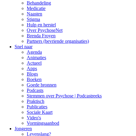
Behandeling
Medicatie
Naasten
Stigma
Hulp en herstel
Over PsychoseNet
Brenda Froyen
Partners (bevriende organisaties)
Snel naar
Agenda
Animaties
Actueel
Apps
Blogs
Boeken
Goede bronnen
Podcasts
Stemmen over Psychose | Podcastreeks
Praktisch
Publicaties
Sociale Kaart
Video's
Vormingsaanbod
Jongeren
Levenslang?