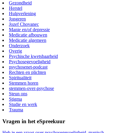
Gezondheid
Herstel
Hulpverlening
Jongeren
Jozef Chovanec
Manie en/of depressie
Medicatie afbouwen
Medicatie algemeen
Onderzoek
Overig
Psychische kwetsbaarheid
Psychosegevoeligheid
psychosenet-podcast
Rechten en plichten
Spiritualiteit
Stemmen horen
stemmen-over-psychose
Steun ons
Stigma
Studie en werk
Trauma
Vragen in het eSpreekuur
Heb je een vraag over psychosegevoeligheid, manisch-