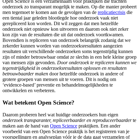
Open Science is een verzamelnaam voor praktijken die trachten
onderzoek zo transparant mogelijk te maken. Op die manier probeert
men tegemoet te komen aan de gevolgen van de
replicatiecrisis
die
een tiental jaar geleden blootlegde hoe onderzoek vaak niet
gerepliceerd kon worden. Dit wil zeggen dat men hetzelfde
onderzoek niet opnieuw kon uitvoeren en daarom ook niet zeker
kon zijn van de resultaten die uit dat onderzoek voortkwamen.
Bovendien is repliceren van onderzoek belangrijk zodanig dat we
zekerder kunnen worden van onderzoeksresultaten aangezien
resultaten uit verschillende onderzoeken soms tegenstrijdig kunnen
zijn of minder betrouwbaar omdat ze slechts in een hele kleine groep
van mensen zijn gevonden.
Door onderzoek te repliceren kunnen we
tegenstrijdigheid in onderzoeksresultaten oplossen en resultaten
betrouwbaarder maken
door hetzelfde onderzoek in andere of
grotere groepen van mensen uit te voeren. Dit is nodig om
‘evidence-based’ preventie en behandelmogelijkheden te
ontwikkelen en verbeteren.
Wat betekent Open Science?
Daarom proberen heel wat huidige onderzoekers hun eigen
onderzoek transparanter, repliceerbaarder en reproduceerbaarder
te
maken aan de hand van
Open Science
praktijken. Een ander
voorbeeld van een Open Science praktijk is het registreren van je
voorspellingen en analyseplan vóór je de data gaat verzamelen of