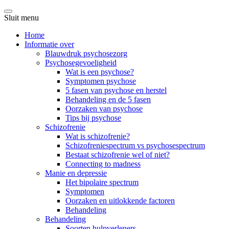
Sluit menu
Home
Informatie over
Blauwdruk psychosezorg
Psychosegevoeligheid
Wat is een psychose?
Symptomen psychose
5 fasen van psychose en herstel
Behandeling en de 5 fasen
Oorzaken van psychose
Tips bij psychose
Schizofrenie
Wat is schizofrenie?
Schizofreniespectrum vs psychosespectrum
Bestaat schizofrenie wel of niet?
Connecting to madness
Manie en depressie
Het bipolaire spectrum
Symptomen
Oorzaken en uitlokkende factoren
Behandeling
Behandeling
Soorten hulpverleners