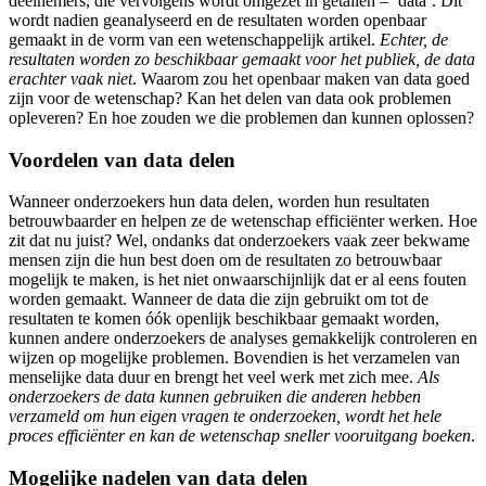
deelnemers, die vervolgens wordt omgezet in getallen – ‘data’. Dit
wordt nadien geanalyseerd en de resultaten worden openbaar
gemaakt in de vorm van een wetenschappelijk artikel.
Echter, de
resultaten worden zo beschikbaar gemaakt voor het publiek, de data
erachter vaak niet
. Waarom zou het openbaar maken van data goed
zijn voor de wetenschap? Kan het delen van data ook problemen
opleveren? En hoe zouden we die problemen dan kunnen oplossen?
Voordelen van data delen
Wanneer onderzoekers hun data delen, worden hun resultaten
betrouwbaarder en helpen ze de wetenschap efficiënter werken. Hoe
zit dat nu juist? Wel, ondanks dat onderzoekers vaak zeer bekwame
mensen zijn die hun best doen om de resultaten zo betrouwbaar
mogelijk te maken, is het niet onwaarschijnlijk dat er al eens fouten
worden gemaakt. Wanneer de data die zijn gebruikt om tot de
resultaten te komen óók openlijk beschikbaar gemaakt worden,
kunnen andere onderzoekers de analyses gemakkelijk controleren en
wijzen op mogelijke problemen. Bovendien is het verzamelen van
menselijke data duur en brengt het veel werk met zich mee.
Als
onderzoekers de data kunnen gebruiken die anderen hebben
verzameld om hun eigen vragen te onderzoeken, wordt het hele
proces efficiënter en kan de wetenschap sneller vooruitgang boeken
.
Mogelijke nadelen van data delen