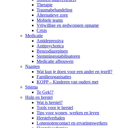
Therapie
Traumabehandeling
Alternatieve zorg
Mobiele teams
Vrijwillige en gedwongen opname
Crisis
Medicatie
Antidepressiva
Antipsychotica
Benzodiazepinen
Stemmingsstabilisatoren
Medicatie afbouwen
Naasten
Wat kun je doen voor een ander en jezelf?
Familieorganisaties
KOPP – Kinderen van ouders met
Stigma
Te Gek!?
Hulp en herstel
Wat is herstel?
Tools voor je herstel
Tips voor wonen, werken en leven
Herstelverhalen
Lotgenotencontact en ervaringswerkers