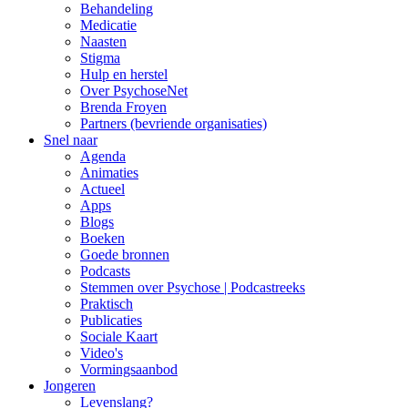
Behandeling
Medicatie
Naasten
Stigma
Hulp en herstel
Over PsychoseNet
Brenda Froyen
Partners (bevriende organisaties)
Snel naar
Agenda
Animaties
Actueel
Apps
Blogs
Boeken
Goede bronnen
Podcasts
Stemmen over Psychose | Podcastreeks
Praktisch
Publicaties
Sociale Kaart
Video's
Vormingsaanbod
Jongeren
Levenslang?