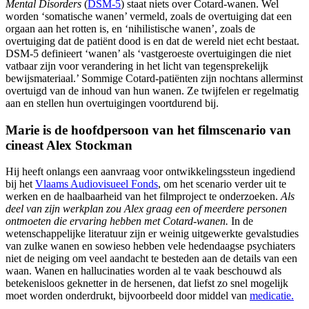
Mental Disorders
(
DSM-5
) staat niets over Cotard-wanen. Wel
worden ‘somatische wanen’ vermeld, zoals de overtuiging dat een
orgaan aan het rotten is, en ‘nihilistische wanen’, zoals de
overtuiging dat de patiënt dood is en dat de wereld niet echt bestaat.
DSM-5 definieert ‘wanen’ als ‘vastgeroeste overtuigingen die niet
vatbaar zijn voor verandering in het licht van tegensprekelijk
bewijsmateriaal.’ Sommige Cotard-patiënten zijn nochtans allerminst
overtuigd van de inhoud van hun wanen. Ze twijfelen er regelmatig
aan en stellen hun overtuigingen voortdurend bij.
Marie is de hoofdpersoon van het filmscenario van
cineast Alex Stockman
Hij heeft onlangs een aanvraag voor ontwikkelingssteun ingediend
bij het
Vlaams Audiovisueel Fonds
, om het scenario verder uit te
werken en de haalbaarheid van het filmproject te onderzoeken.
Als
deel van zijn werkplan zou Alex graag een of meerdere personen
ontmoeten die ervaring hebben met Cotard-wanen.
In de
wetenschappelijke literatuur zijn er weinig uitgewerkte gevalstudies
van zulke wanen en sowieso hebben vele hedendaagse psychiaters
niet de neiging om veel aandacht te besteden aan de details van een
waan. Wanen en hallucinaties worden al te vaak beschouwd als
betekenisloos geknetter in de hersenen, dat liefst zo snel mogelijk
moet worden onderdrukt, bijvoorbeeld door middel van
medicatie.