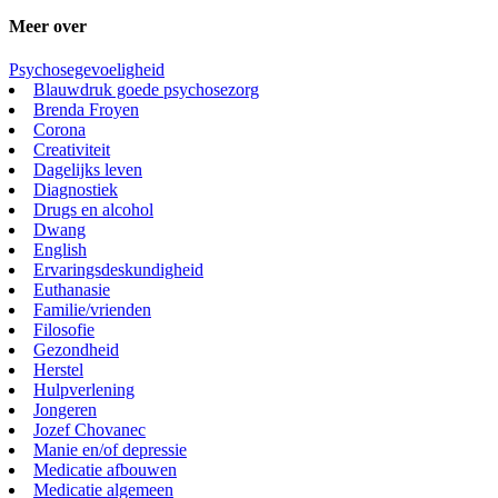
Meer over
Psychosegevoeligheid
Blauwdruk goede psychosezorg
Brenda Froyen
Corona
Creativiteit
Dagelijks leven
Diagnostiek
Drugs en alcohol
Dwang
English
Ervaringsdeskundigheid
Euthanasie
Familie/vrienden
Filosofie
Gezondheid
Herstel
Hulpverlening
Jongeren
Jozef Chovanec
Manie en/of depressie
Medicatie afbouwen
Medicatie algemeen