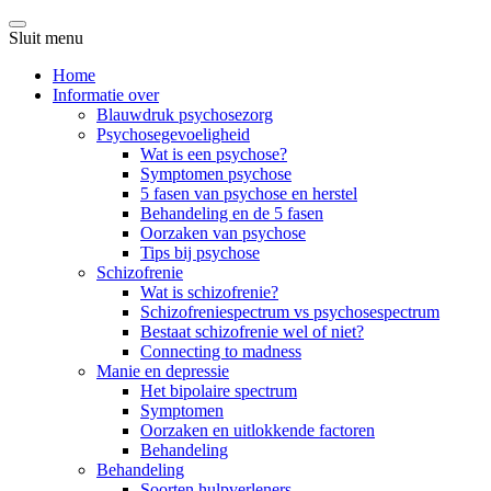
Sluit menu
Home
Informatie over
Blauwdruk psychosezorg
Psychosegevoeligheid
Wat is een psychose?
Symptomen psychose
5 fasen van psychose en herstel
Behandeling en de 5 fasen
Oorzaken van psychose
Tips bij psychose
Schizofrenie
Wat is schizofrenie?
Schizofreniespectrum vs psychosespectrum
Bestaat schizofrenie wel of niet?
Connecting to madness
Manie en depressie
Het bipolaire spectrum
Symptomen
Oorzaken en uitlokkende factoren
Behandeling
Behandeling
Soorten hulpverleners