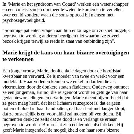
In ‘Marie en het syndroom van Cotard’ werken een wetenschapper
en een cineast samen om meer te weten te komen en te vertellen
over een bijzondere waan die soms optreed bij mensen met
psychosegevoeligheid.
“Sommige patiënten vragen aan hun entourage om zo snel mogelijk
begraven te worden; anderen begrijpen niet waarom ze zoveel
bezoek krijgen terwijl ze reeds in staat van ontbinding zijn”.
Marie krijgt de kans om haar bizarre overtuigingen
te verkennen
Een jonge vrouw, Marie, doolt enkele dagen door de hoofdstad,
kwetsbaar en verward. Ze is moeder van twee en werkt voor een
modeblad. Haar verleden kennen we enkel in flarden die als
vleermuizen door de donkere straten fladderen. Onderweg ontmoet
ze een jongeman, Bruno, die reisgenoot wordt en getuige van haar
gedachteworstelingen en ervaringen. Marie meent bijvoorbeeld dat
ze geen maag heeft, dat haar lichaam reuzegroot is, dat er geen
botten of bloed in haar hand zitten, dat haar hart niet langer klopt,
dat ze onsterfelijk is en voor altijd zal moeten blijven dolen. Bij
momenten denkt ze zelfs dat ze dood is en verlangt ze ernaar
begraven te worden. Bruno laat zich echter niet afschrikken. Hij
geeft Marie integendeel de mogelijkheid om haar soms bizarre