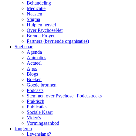
Behandeling
Medicatie
Naasten
Stigma
Hulp en herstel
Over PsychoseNet
Brenda Froyen
Partners (bevriende organisaties)
Snel naar
Agenda
Animaties
Actueel
Apps
Blogs
Boeken
Goede bronnen
Podcasts
Stemmen over Psychose | Podcastreeks
Praktisch
Publicaties
Sociale Kaart
Video's
Vormingsaanbod
Jongeren
Levenslang?