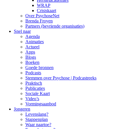
Herstelacademies
WRAP
Crisiskaart
Over PsychoseNet
Brenda Froyen
Partners (bevriende organisaties)
Snel naar
Agenda
Animaties
Actueel
Apps
Blogs
Boeken
Goede bronnen
Podcasts
Stemmen over Psychose | Podcastreeks
Praktisch
Publicaties
Sociale Kaart
Video’s
Vormingsaanbod
Jongeren
Levenslang?
Stappenplan
Waar naartoe?