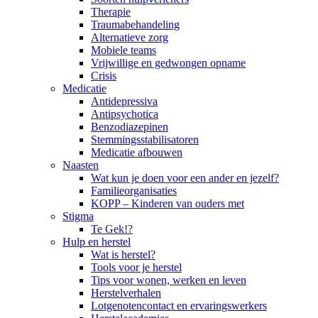
Therapie
Traumabehandeling
Alternatieve zorg
Mobiele teams
Vrijwillige en gedwongen opname
Crisis
Medicatie
Antidepressiva
Antipsychotica
Benzodiazepinen
Stemmingsstabilisatoren
Medicatie afbouwen
Naasten
Wat kun je doen voor een ander en jezelf?
Familieorganisaties
KOPP – Kinderen van ouders met
Stigma
Te Gek!?
Hulp en herstel
Wat is herstel?
Tools voor je herstel
Tips voor wonen, werken en leven
Herstelverhalen
Lotgenotencontact en ervaringswerkers