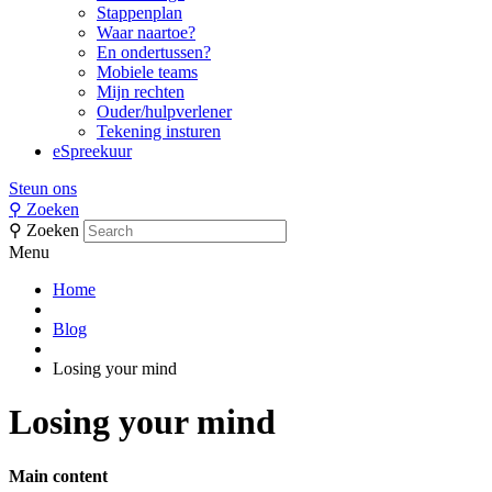
Stappenplan
Waar naartoe?
En ondertussen?
Mobiele teams
Mijn rechten
Ouder/hulpverlener
Tekening insturen
eSpreekuur
Steun ons
⚲
Zoeken
⚲
Zoeken
Menu
Home
Blog
Losing your mind
Losing your mind
Main content