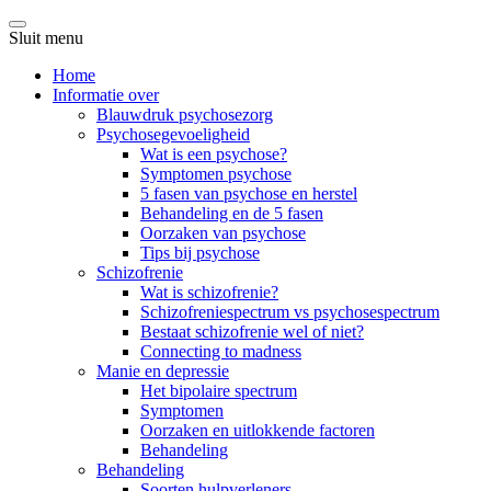
Sluit menu
Home
Informatie over
Blauwdruk psychosezorg
Psychosegevoeligheid
Wat is een psychose?
Symptomen psychose
5 fasen van psychose en herstel
Behandeling en de 5 fasen
Oorzaken van psychose
Tips bij psychose
Schizofrenie
Wat is schizofrenie?
Schizofreniespectrum vs psychosespectrum
Bestaat schizofrenie wel of niet?
Connecting to madness
Manie en depressie
Het bipolaire spectrum
Symptomen
Oorzaken en uitlokkende factoren
Behandeling
Behandeling
Soorten hulpverleners