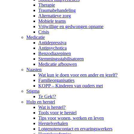
Therapie
Traumabehandeling
Alternatieve zorg
Mobiele teams
Vrijwillige en gedwongen opname
Crisis
Medicatie
Antidepressiva
Antipsychotica
Benzodiazepinen
Stemmingsstabilisatoren
Medicatie afbouwen
Naasten
Wat kun je doen voor een ander en jezelf?
Familieorganisaties
KOPP – Kinderen van ouders met
Stigma
Te Gek!?
Hulp en herstel
Wat is herstel?
Tools voor je herstel
Tips voor wonen, werken en leven
Herstelverhalen
Lotgenotencontact en ervaringswerkers