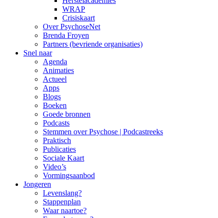
Herstelacademies
WRAP
Crisiskaart
Over PsychoseNet
Brenda Froyen
Partners (bevriende organisaties)
Snel naar
Agenda
Animaties
Actueel
Apps
Blogs
Boeken
Goede bronnen
Podcasts
Stemmen over Psychose | Podcastreeks
Praktisch
Publicaties
Sociale Kaart
Video’s
Vormingsaanbod
Jongeren
Levenslang?
Stappenplan
Waar naartoe?