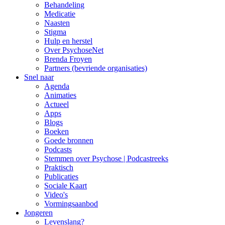
Behandeling
Medicatie
Naasten
Stigma
Hulp en herstel
Over PsychoseNet
Brenda Froyen
Partners (bevriende organisaties)
Snel naar
Agenda
Animaties
Actueel
Apps
Blogs
Boeken
Goede bronnen
Podcasts
Stemmen over Psychose | Podcastreeks
Praktisch
Publicaties
Sociale Kaart
Video's
Vormingsaanbod
Jongeren
Levenslang?