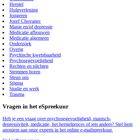
Herstel
Hulpverlening
Jongeren
Jozef Chovanec
Manie en/of depressie
Medicatie afbouwen
Medicatie algemeen
Onderzoek
Overig
Psychische kwetsbaarheid
Psychosegevoeligheid
Rechten en plichten
Stemmen horen
Steun ons
Stigma
Studie en werk
Trauma
Vragen in het eSpreekuur
Heb je een vraag over psychosegevoeligheid, manisch-
depressiviteit, medicatie, het herstelproces of iets anders? Stel hem
anoniem aan onze experts in het online e-mailspreekuur.