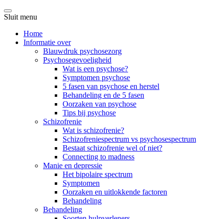
Sluit menu
Home
Informatie over
Blauwdruk psychosezorg
Psychosegevoeligheid
Wat is een psychose?
Symptomen psychose
5 fasen van psychose en herstel
Behandeling en de 5 fasen
Oorzaken van psychose
Tips bij psychose
Schizofrenie
Wat is schizofrenie?
Schizofreniespectrum vs psychosespectrum
Bestaat schizofrenie wel of niet?
Connecting to madness
Manie en depressie
Het bipolaire spectrum
Symptomen
Oorzaken en uitlokkende factoren
Behandeling
Behandeling
Soorten hulpverleners