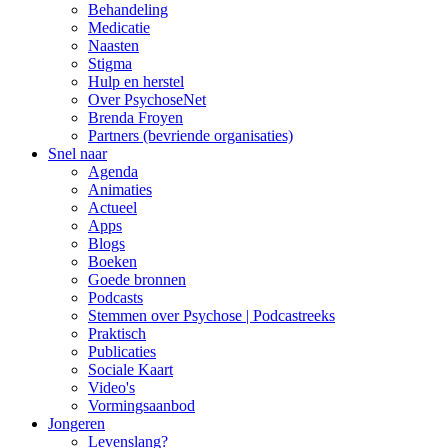
Behandeling
Medicatie
Naasten
Stigma
Hulp en herstel
Over PsychoseNet
Brenda Froyen
Partners (bevriende organisaties)
Snel naar
Agenda
Animaties
Actueel
Apps
Blogs
Boeken
Goede bronnen
Podcasts
Stemmen over Psychose | Podcastreeks
Praktisch
Publicaties
Sociale Kaart
Video's
Vormingsaanbod
Jongeren
Levenslang?