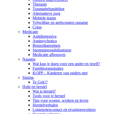
Therapie
Traumabehandeling
Alternatieve zorg
Mobiele teams
Vrijwillige en gedwongen opname
Crisis
Medicatie
Antidepressiva
Antipsychotica
Benzodiazepinen
Stemmingsstabilisatoren
Medicatie afbouwen
Naasten
Wat kun je doen voor een ander en jezelf?
Familieorganisaties
KOPP – Kinderen van ouders met
Stigma
Te Gek!?
Hulp en herstel
Wat is herstel?
Tools voor je herstel
Tips voor wonen, werken en leven
Herstelverhalen
Lotgenotencontact en ervaringswerkers