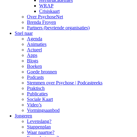
Herstelacademies
WRAP
Crisiskaart
Over PsychoseNet
Brenda Froyen
Partners (bevriende organisaties)
Snel naar
Agenda
Animaties
Actueel
Apps
Blogs
Boeken
Goede bronnen
Podcasts
Stemmen over Psychose | Podcastreeks
Praktisch
Publicaties
Sociale Kaart
Video’s
Vormingsaanbod
Jongeren
Levenslang?
Stappenplan
Waar naartoe?