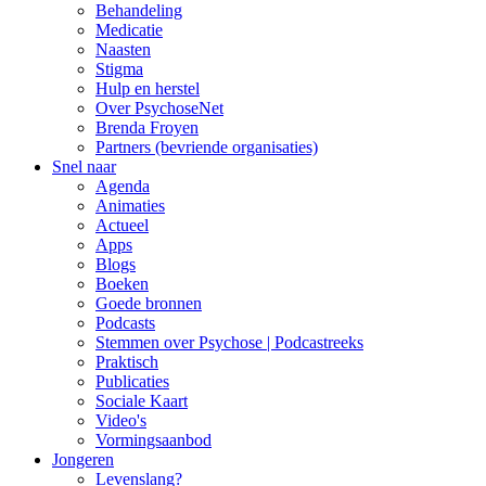
Behandeling
Medicatie
Naasten
Stigma
Hulp en herstel
Over PsychoseNet
Brenda Froyen
Partners (bevriende organisaties)
Snel naar
Agenda
Animaties
Actueel
Apps
Blogs
Boeken
Goede bronnen
Podcasts
Stemmen over Psychose | Podcastreeks
Praktisch
Publicaties
Sociale Kaart
Video's
Vormingsaanbod
Jongeren
Levenslang?