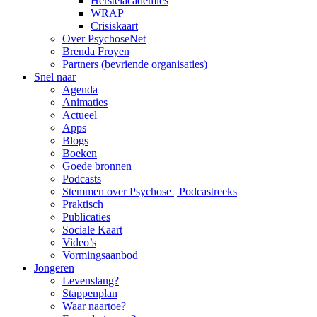
Herstelacademies
WRAP
Crisiskaart
Over PsychoseNet
Brenda Froyen
Partners (bevriende organisaties)
Snel naar
Agenda
Animaties
Actueel
Apps
Blogs
Boeken
Goede bronnen
Podcasts
Stemmen over Psychose | Podcastreeks
Praktisch
Publicaties
Sociale Kaart
Video’s
Vormingsaanbod
Jongeren
Levenslang?
Stappenplan
Waar naartoe?