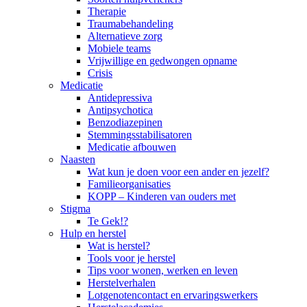
Therapie
Traumabehandeling
Alternatieve zorg
Mobiele teams
Vrijwillige en gedwongen opname
Crisis
Medicatie
Antidepressiva
Antipsychotica
Benzodiazepinen
Stemmingsstabilisatoren
Medicatie afbouwen
Naasten
Wat kun je doen voor een ander en jezelf?
Familieorganisaties
KOPP – Kinderen van ouders met
Stigma
Te Gek!?
Hulp en herstel
Wat is herstel?
Tools voor je herstel
Tips voor wonen, werken en leven
Herstelverhalen
Lotgenotencontact en ervaringswerkers