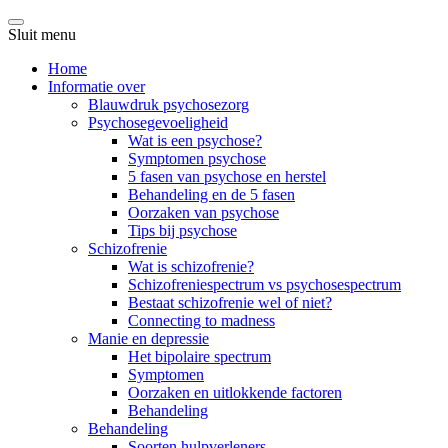
Sluit menu
Home
Informatie over
Blauwdruk psychosezorg
Psychosegevoeligheid
Wat is een psychose?
Symptomen psychose
5 fasen van psychose en herstel
Behandeling en de 5 fasen
Oorzaken van psychose
Tips bij psychose
Schizofrenie
Wat is schizofrenie?
Schizofreniespectrum vs psychosespectrum
Bestaat schizofrenie wel of niet?
Connecting to madness
Manie en depressie
Het bipolaire spectrum
Symptomen
Oorzaken en uitlokkende factoren
Behandeling
Behandeling
Soorten hulpverleners