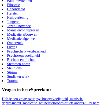
Familie/vrienden
Filosofie
Gezondheid
Herstel
Hulpverlening
Jongeren
Jozef Chovanec
Manie en/of depressie
Medicatie afbouwen
Medicatie algemeen
Onderzoek
Overig
Psychische kwetsbaarheid
Psychosegevoeligheid
Rechten en plichten
Stemmen horen
Steun ons
Stigma
Studie en werk
Trauma
Vragen in het eSpreekuur
Heb je een vraag over psychosegevoeligheid, manisch-
depressiviteit, medicatie, het herstelproces of iets anders? Stel hem