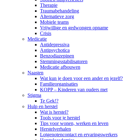
Therapie
Traumabehandeling
Alternatieve zorg
Mobiele teams
Vrijwillige en gedwongen opname
Crisis
Medicatie
Antidepressiva
Antipsychotica
Benzodiazepinen
Stemmingsstabilisatoren
Medicatie afbouwen
Naasten
Wat kun je doen voor een ander en jezelf?
Familieorganisaties
KOPP – Kinderen van ouders met
Stigma
Te Gek!?
Hulp en herstel
Wat is herstel?
Tools voor je herstel
Tips voor wonen, werken en leven
Herstelverhalen
Lotgenotencontact en ervaringswerkers