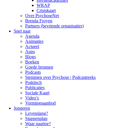
Herstelacademies
WRAP
Crisiskaart
Over PsychoseNet
Brenda Froyen
Partners (bevriende organisaties)
Snel naar
Agenda
Animaties
Actueel
Apps
Blogs
Boeken
Goede bronnen
Podcasts
Stemmen over Psychose | Podcastreeks
Praktisch
Publicaties
Sociale Kaart
Video’s
Vormingsaanbod
Jongeren
Levenslang?
Stappenplan
Waar naartoe?