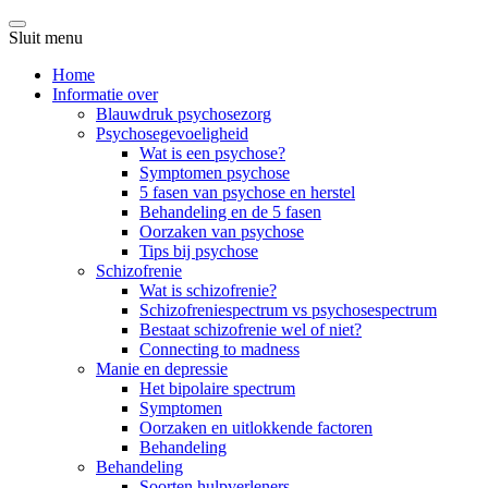
Sluit menu
Home
Informatie over
Blauwdruk psychosezorg
Psychosegevoeligheid
Wat is een psychose?
Symptomen psychose
5 fasen van psychose en herstel
Behandeling en de 5 fasen
Oorzaken van psychose
Tips bij psychose
Schizofrenie
Wat is schizofrenie?
Schizofreniespectrum vs psychosespectrum
Bestaat schizofrenie wel of niet?
Connecting to madness
Manie en depressie
Het bipolaire spectrum
Symptomen
Oorzaken en uitlokkende factoren
Behandeling
Behandeling
Soorten hulpverleners