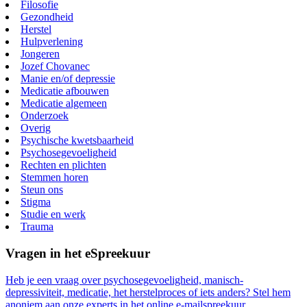
Filosofie
Gezondheid
Herstel
Hulpverlening
Jongeren
Jozef Chovanec
Manie en/of depressie
Medicatie afbouwen
Medicatie algemeen
Onderzoek
Overig
Psychische kwetsbaarheid
Psychosegevoeligheid
Rechten en plichten
Stemmen horen
Steun ons
Stigma
Studie en werk
Trauma
Vragen in het eSpreekuur
Heb je een vraag over psychosegevoeligheid, manisch-
depressiviteit, medicatie, het herstelproces of iets anders? Stel hem
anoniem aan onze experts in het online e-mailspreekuur.