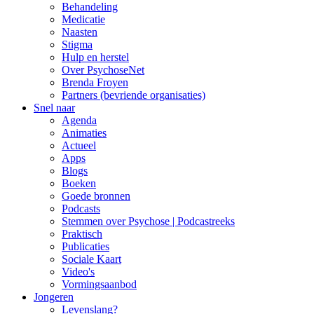
Behandeling
Medicatie
Naasten
Stigma
Hulp en herstel
Over PsychoseNet
Brenda Froyen
Partners (bevriende organisaties)
Snel naar
Agenda
Animaties
Actueel
Apps
Blogs
Boeken
Goede bronnen
Podcasts
Stemmen over Psychose | Podcastreeks
Praktisch
Publicaties
Sociale Kaart
Video's
Vormingsaanbod
Jongeren
Levenslang?