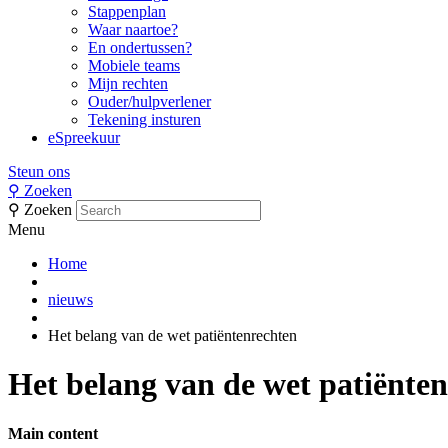
Stappenplan
Waar naartoe?
En ondertussen?
Mobiele teams
Mijn rechten
Ouder/hulpverlener
Tekening insturen
eSpreekuur
Steun ons
⚲
Zoeken
⚲
Zoeken
Menu
Home
nieuws
Het belang van de wet patiëntenrechten
Het belang van de wet patiënte
Main content