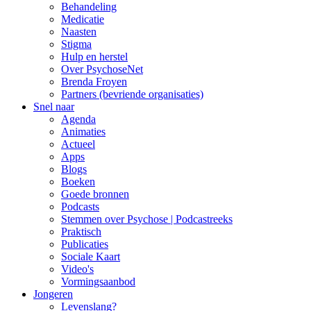
Behandeling
Medicatie
Naasten
Stigma
Hulp en herstel
Over PsychoseNet
Brenda Froyen
Partners (bevriende organisaties)
Snel naar
Agenda
Animaties
Actueel
Apps
Blogs
Boeken
Goede bronnen
Podcasts
Stemmen over Psychose | Podcastreeks
Praktisch
Publicaties
Sociale Kaart
Video's
Vormingsaanbod
Jongeren
Levenslang?