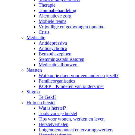
Therapie
Traumabehandeling
Alternatieve zorg
Mobiele teams
Vrijwillige en gedwongen opname
Crisis
Medicatie
Antidepressiva
Antipsychotica
Benzodiazepinen
Stemmingsstabilisatoren
Medicatie afbouwen
Naasten
Wat kun je doen voor een ander en jezelf?
Familieorganisaties
KOPP – Kinderen van ouders met
Stigma
Te Gek!?
Hulp en herstel
Wat is herstel?
Tools voor je herstel
Tips voor wonen, werken en leven
Herstelverhalen
Lotgenotencontact en ervaringswerkers