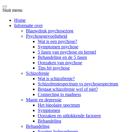
Sluit menu
Home
Informatie over
Blauwdruk psychosezorg
Psychosegevoeligheid
Wat is een psychose?
Symptomen psychose
5 fasen van psychose en herstel
Behandeling en de 5 fasen
Oorzaken van psychose
Tips bij psychose
Schizofrenie
Wat is schizofrenie?
Schizofreniespectrum vs psychosespectrum
Bestaat schizofrenie wel of niet?
Connecting to madness
Manie en depressie
Het bipolaire spectrum
Symptomen
Oorzaken en uitlokkende factoren
Behandeling
Behandeling
Soorten hulpverleners