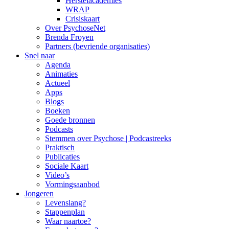
Herstelacademies
WRAP
Crisiskaart
Over PsychoseNet
Brenda Froyen
Partners (bevriende organisaties)
Snel naar
Agenda
Animaties
Actueel
Apps
Blogs
Boeken
Goede bronnen
Podcasts
Stemmen over Psychose | Podcastreeks
Praktisch
Publicaties
Sociale Kaart
Video’s
Vormingsaanbod
Jongeren
Levenslang?
Stappenplan
Waar naartoe?