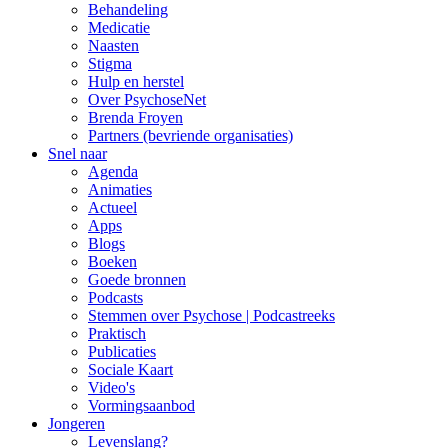
Behandeling
Medicatie
Naasten
Stigma
Hulp en herstel
Over PsychoseNet
Brenda Froyen
Partners (bevriende organisaties)
Snel naar
Agenda
Animaties
Actueel
Apps
Blogs
Boeken
Goede bronnen
Podcasts
Stemmen over Psychose | Podcastreeks
Praktisch
Publicaties
Sociale Kaart
Video's
Vormingsaanbod
Jongeren
Levenslang?