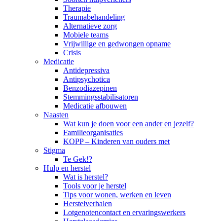
Therapie
Traumabehandeling
Alternatieve zorg
Mobiele teams
Vrijwillige en gedwongen opname
Crisis
Medicatie
Antidepressiva
Antipsychotica
Benzodiazepinen
Stemmingsstabilisatoren
Medicatie afbouwen
Naasten
Wat kun je doen voor een ander en jezelf?
Familieorganisaties
KOPP – Kinderen van ouders met
Stigma
Te Gek!?
Hulp en herstel
Wat is herstel?
Tools voor je herstel
Tips voor wonen, werken en leven
Herstelverhalen
Lotgenotencontact en ervaringswerkers