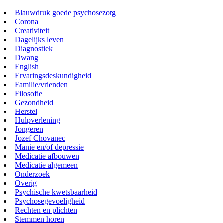
Blauwdruk goede psychosezorg
Corona
Creativiteit
Dagelijks leven
Diagnostiek
Dwang
English
Ervaringsdeskundigheid
Familie/vrienden
Filosofie
Gezondheid
Herstel
Hulpverlening
Jongeren
Jozef Chovanec
Manie en/of depressie
Medicatie afbouwen
Medicatie algemeen
Onderzoek
Overig
Psychische kwetsbaarheid
Psychosegevoeligheid
Rechten en plichten
Stemmen horen