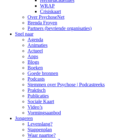
Herstelacademies
WRAP
Crisiskaart
Over PsychoseNet
Brenda Froyen
Partners (bevriende organisaties)
Snel naar
Agenda
Animaties
Actueel
Apps
Blogs
Boeken
Goede bronnen
Podcasts
Stemmen over Psychose | Podcastreeks
Praktisch
Publicaties
Sociale Kaart
Video’s
Vormingsaanbod
Jongeren
Levenslang?
Stappenplan
Waar naartoe?