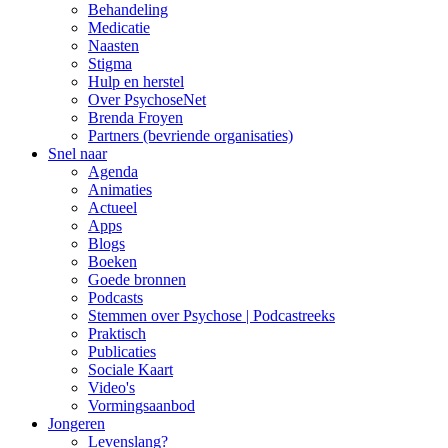
Behandeling
Medicatie
Naasten
Stigma
Hulp en herstel
Over PsychoseNet
Brenda Froyen
Partners (bevriende organisaties)
Snel naar
Agenda
Animaties
Actueel
Apps
Blogs
Boeken
Goede bronnen
Podcasts
Stemmen over Psychose | Podcastreeks
Praktisch
Publicaties
Sociale Kaart
Video's
Vormingsaanbod
Jongeren
Levenslang?