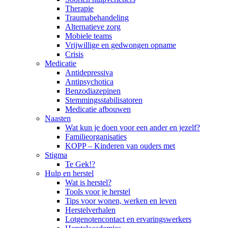
Therapie
Traumabehandeling
Alternatieve zorg
Mobiele teams
Vrijwillige en gedwongen opname
Crisis
Medicatie
Antidepressiva
Antipsychotica
Benzodiazepinen
Stemmingsstabilisatoren
Medicatie afbouwen
Naasten
Wat kun je doen voor een ander en jezelf?
Familieorganisaties
KOPP – Kinderen van ouders met
Stigma
Te Gek!?
Hulp en herstel
Wat is herstel?
Tools voor je herstel
Tips voor wonen, werken en leven
Herstelverhalen
Lotgenotencontact en ervaringswerkers