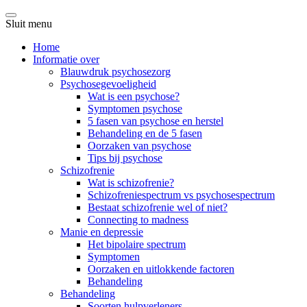
Sluit menu
Home
Informatie over
Blauwdruk psychosezorg
Psychosegevoeligheid
Wat is een psychose?
Symptomen psychose
5 fasen van psychose en herstel
Behandeling en de 5 fasen
Oorzaken van psychose
Tips bij psychose
Schizofrenie
Wat is schizofrenie?
Schizofreniespectrum vs psychosespectrum
Bestaat schizofrenie wel of niet?
Connecting to madness
Manie en depressie
Het bipolaire spectrum
Symptomen
Oorzaken en uitlokkende factoren
Behandeling
Behandeling
Soorten hulpverleners