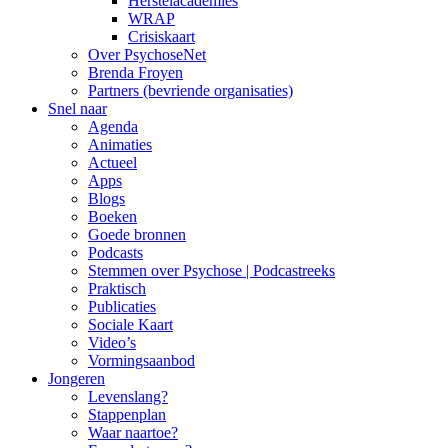
Herstelacademies
WRAP
Crisiskaart
Over PsychoseNet
Brenda Froyen
Partners (bevriende organisaties)
Snel naar
Agenda
Animaties
Actueel
Apps
Blogs
Boeken
Goede bronnen
Podcasts
Stemmen over Psychose | Podcastreeks
Praktisch
Publicaties
Sociale Kaart
Video’s
Vormingsaanbod
Jongeren
Levenslang?
Stappenplan
Waar naartoe?