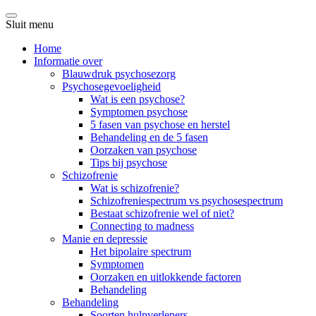
Sluit menu
Home
Informatie over
Blauwdruk psychosezorg
Psychosegevoeligheid
Wat is een psychose?
Symptomen psychose
5 fasen van psychose en herstel
Behandeling en de 5 fasen
Oorzaken van psychose
Tips bij psychose
Schizofrenie
Wat is schizofrenie?
Schizofreniespectrum vs psychosespectrum
Bestaat schizofrenie wel of niet?
Connecting to madness
Manie en depressie
Het bipolaire spectrum
Symptomen
Oorzaken en uitlokkende factoren
Behandeling
Behandeling
Soorten hulpverleners