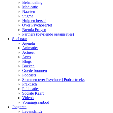
Behandeling
Medicatie
Naasten
Stigma
Hulp en herstel
Over PsychoseNet
Brenda Froyen
Partners (bevriende organisaties)
Snel naar
Agenda
Animaties
Actueel
Apps
Blogs
Boeken
Goede bronnen
Podcasts
Stemmen over Psychose | Podcastreeks
Praktisch
Publicaties
Sociale Kaart
Video's
Vormingsaanbod
Jongeren
Levenslang?