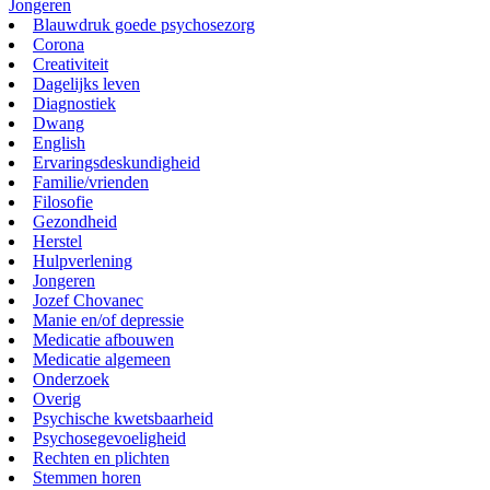
Jongeren
Blauwdruk goede psychosezorg
Corona
Creativiteit
Dagelijks leven
Diagnostiek
Dwang
English
Ervaringsdeskundigheid
Familie/vrienden
Filosofie
Gezondheid
Herstel
Hulpverlening
Jongeren
Jozef Chovanec
Manie en/of depressie
Medicatie afbouwen
Medicatie algemeen
Onderzoek
Overig
Psychische kwetsbaarheid
Psychosegevoeligheid
Rechten en plichten
Stemmen horen