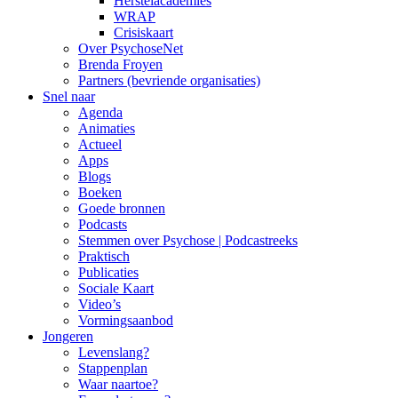
Herstelacademies
WRAP
Crisiskaart
Over PsychoseNet
Brenda Froyen
Partners (bevriende organisaties)
Snel naar
Agenda
Animaties
Actueel
Apps
Blogs
Boeken
Goede bronnen
Podcasts
Stemmen over Psychose | Podcastreeks
Praktisch
Publicaties
Sociale Kaart
Video’s
Vormingsaanbod
Jongeren
Levenslang?
Stappenplan
Waar naartoe?