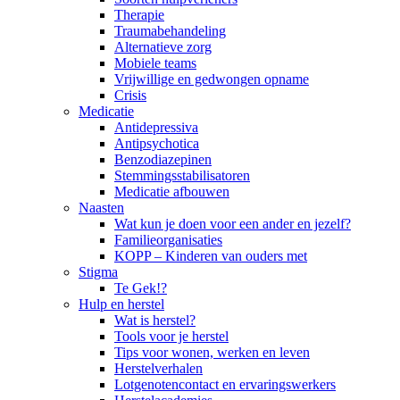
Therapie
Traumabehandeling
Alternatieve zorg
Mobiele teams
Vrijwillige en gedwongen opname
Crisis
Medicatie
Antidepressiva
Antipsychotica
Benzodiazepinen
Stemmingsstabilisatoren
Medicatie afbouwen
Naasten
Wat kun je doen voor een ander en jezelf?
Familieorganisaties
KOPP – Kinderen van ouders met
Stigma
Te Gek!?
Hulp en herstel
Wat is herstel?
Tools voor je herstel
Tips voor wonen, werken en leven
Herstelverhalen
Lotgenotencontact en ervaringswerkers