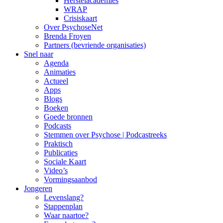
Herstelacademies
WRAP
Crisiskaart
Over PsychoseNet
Brenda Froyen
Partners (bevriende organisaties)
Snel naar
Agenda
Animaties
Actueel
Apps
Blogs
Boeken
Goede bronnen
Podcasts
Stemmen over Psychose | Podcastreeks
Praktisch
Publicaties
Sociale Kaart
Video’s
Vormingsaanbod
Jongeren
Levenslang?
Stappenplan
Waar naartoe?