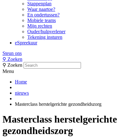
Stappenplan
Waar naartoe?
En ondertussen?
Mobiele teams
Mijn rechten
Ouder/hulpverlener
Tekening insturen
eSpreekuur
Steun ons
⚲
Zoeken
⚲
Zoeken
Menu
Home
nieuws
Masterclass herstelgerichte gezondheidszorg
Masterclass herstelgerichte
gezondheidszorg