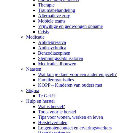
Therapie
Traumabehandeling
Alternatieve zorg
Mobiele teams
Vrijwillige en gedwongen opname
Crisis
Medicatie
Antidepressiva
Antipsychotica
Benzodiazepinen
Stemmingsstabilisatoren
Medicatie afbouwen
Naasten
Wat kun je doen voor een ander en jezelf?
Familieorganisaties
KOPP – Kinderen van ouders met
Stigma
Te Gek!?
Hulp en herstel
Wat is herstel?
Tools voor je herstel
Tips voor wonen, werken en leven
Herstelverhalen
Lotgenotencontact en ervaringswerkers