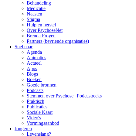
Behandeling
Medicatie
Naasten
Stigma
Hulp en herstel
Over PsychoseNet
Brenda Froyen
Partners (bevriende organisaties)
Snel naar
Agenda
Animaties
Actueel
Apps
Blogs
Boeken
Goede bronnen
Podcasts
Stemmen over Psychose | Podcastreeks
Praktisch
Publicaties
Sociale Kaart
Video's
Vormingsaanbod
Jongeren
Levenslang?