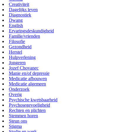
Creativiteit
Dagelijks leven
Diagnostiek
Dwang
English
Ervaringsdeskundigheid
Familie/vrienden
Filosofie
Gezondheid
Herstel
Hulpverlening
Jongeren
Jozef Chovanec
Manie en/of depressie
Medicatie afbouwen
Medicatie algemeen
Onderzoek
Overig
Psychische kwetsbaarheid
Psychosegevoeligheid
Rechten en plichten
Stemmen horen
Steun ons
Stigma
Studie en werk