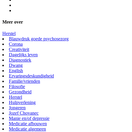
Meer over
Herstel
Blauwdruk goede psychosezorg
Corona
Creativiteit
Dagelijks leven
Diagnostiek
Dwang
English
Ervaringsdeskundigheid
Familie/vrienden
Filosofie
Gezondheid
Herstel
Hulpverlening
Jongeren
Jozef Chovanec
Manie en/of depressie
Medicatie afbouwen
Medicatie algemeen