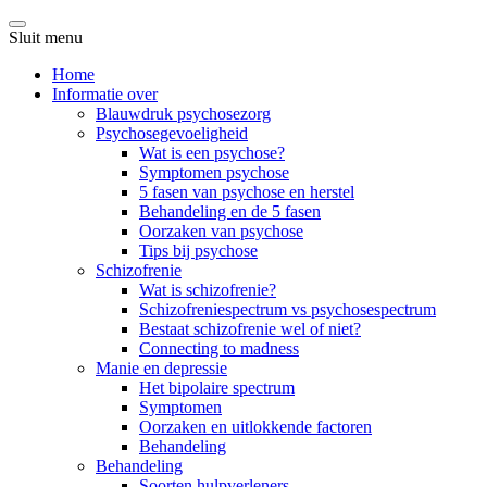
Sluit menu
Home
Informatie over
Blauwdruk psychosezorg
Psychosegevoeligheid
Wat is een psychose?
Symptomen psychose
5 fasen van psychose en herstel
Behandeling en de 5 fasen
Oorzaken van psychose
Tips bij psychose
Schizofrenie
Wat is schizofrenie?
Schizofreniespectrum vs psychosespectrum
Bestaat schizofrenie wel of niet?
Connecting to madness
Manie en depressie
Het bipolaire spectrum
Symptomen
Oorzaken en uitlokkende factoren
Behandeling
Behandeling
Soorten hulpverleners