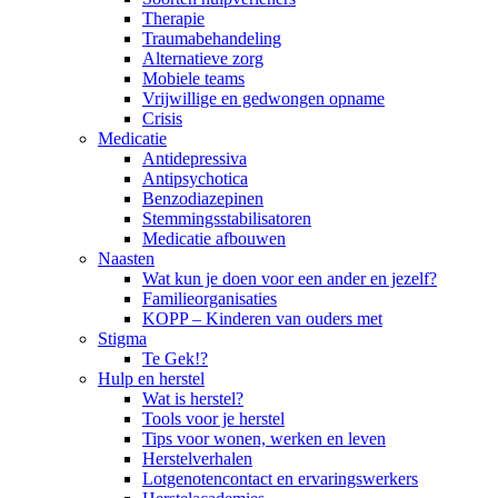
Therapie
Traumabehandeling
Alternatieve zorg
Mobiele teams
Vrijwillige en gedwongen opname
Crisis
Medicatie
Antidepressiva
Antipsychotica
Benzodiazepinen
Stemmingsstabilisatoren
Medicatie afbouwen
Naasten
Wat kun je doen voor een ander en jezelf?
Familieorganisaties
KOPP – Kinderen van ouders met
Stigma
Te Gek!?
Hulp en herstel
Wat is herstel?
Tools voor je herstel
Tips voor wonen, werken en leven
Herstelverhalen
Lotgenotencontact en ervaringswerkers