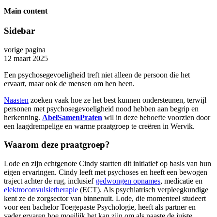
Main content
Sidebar
vorige pagina
12 maart 2025
Een psychosegevoeligheid treft niet alleen de persoon die het
ervaart, maar ook de mensen om hen heen.
Naasten
zoeken vaak hoe ze het best kunnen ondersteunen, terwijl
personen met psychosegevoeligheid nood hebben aan begrip en
herkenning.
AbelSamenPraten
wil in deze behoefte voorzien door
een laagdrempelige en warme praatgroep te creëren in Wervik.
Waarom deze praatgroep?
Lode en zijn echtgenote Cindy startten dit initiatief op basis van hun
eigen ervaringen. Cindy leeft met psychoses en heeft een bewogen
traject achter de rug, inclusief
gedwongen opnames
, medicatie en
elektroconvulsietherapie
(ECT). Als psychiatrisch verpleegkundige
kent ze de zorgsector van binnenuit. Lode, die momenteel studeert
voor een bachelor Toegepaste Psychologie, heeft als partner en
vader ervaren hoe moeilijk het kan zijn om als naaste de juiste