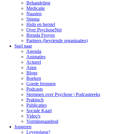
Behandeling
Medicatie
Naasten
Stigma
Hulp en herstel
Over PsychoseNet
Brenda Froyen
Partners (bevriende organisaties)
Snel naar
Agenda
Animaties
Actueel
Apps
Blogs
Boeken
Goede bronnen
Podcasts
Stemmen over Psychose | Podcastreeks
Praktisch
Publicaties
Sociale Kaart
Video's
Vormingsaanbod
Jongeren
Levenslang?