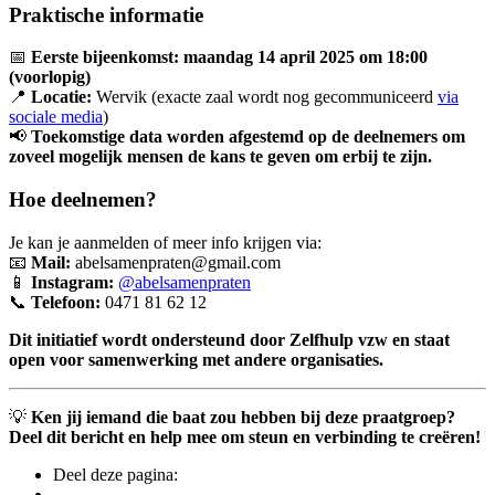
Praktische informatie
📅
Eerste bijeenkomst:
maandag 14 april 2025 om 18:00
(voorlopig)
📍
Locatie:
Wervik (exacte zaal wordt nog gecommuniceerd
via
sociale media
)
📢
Toekomstige data worden afgestemd op de deelnemers om
zoveel mogelijk mensen de kans te geven om erbij te zijn.
Hoe deelnemen?
Je kan je aanmelden of meer info krijgen via:
📧
Mail:
abelsamenpraten@gmail.com
📱
Instagram:
@abelsamenpraten
📞
Telefoon:
0471 81 62 12
Dit initiatief wordt ondersteund door Zelfhulp vzw en staat
open voor samenwerking met andere organisaties.
💡
Ken jij iemand die baat zou hebben bij deze praatgroep?
Deel dit bericht en help mee om steun en verbinding te creëren!
Deel deze pagina: