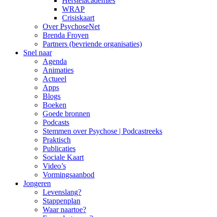
Herstelacademies
WRAP
Crisiskaart
Over PsychoseNet
Brenda Froyen
Partners (bevriende organisaties)
Snel naar
Agenda
Animaties
Actueel
Apps
Blogs
Boeken
Goede bronnen
Podcasts
Stemmen over Psychose | Podcastreeks
Praktisch
Publicaties
Sociale Kaart
Video’s
Vormingsaanbod
Jongeren
Levenslang?
Stappenplan
Waar naartoe?