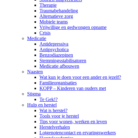
Therapie
Traumabehandeling
Alternatieve zorg
Mobiele teams
Vrijwillige en gedwongen opname
Crisis
Medicatie
Antidepressiva
Antipsychotica
Benzodiazepinen
Stemmingsstabilisatoren
Medicatie afbouwen
Naasten
Wat kun je doen voor een ander en jezelf?
Familieorganisaties
KOPP – Kinderen van ouders met
Stigma
Te Gek!?
Hulp en herstel
Wat is herstel?
Tools voor je herstel
Tips voor wonen, werken en leven
Herstelverhalen
Lotgenotencontact en ervaringswerkers