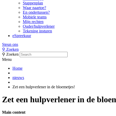
Stappenplan
Waar naartoe?
En ondertussen?
Mobiele teams
Mijn rechten
Ouder/hulpverlener
Tekening insturen
eSpreekuur
Steun ons
⚲
Zoeken
⚲
Zoeken
Menu
Home
nieuws
Zet een hulpverlener in de bloemetjes!
Zet een hulpverlener in de bloe
Main content