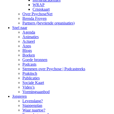
Herstelacademies
WRAP
Crisiskaart
Over PsychoseNet
Brenda Froyen
Partners (bevriende organisaties)
Snel naar
Agenda
Animaties
Actueel
Apps
Blogs
Boeken
Goede bronnen
Podcasts
Stemmen over Psychose | Podcastreeks
Praktisch
Publicaties
Sociale Kaart
Video’s
Vormingsaanbod
Jongeren
Levenslang?
Stappenplan
Waar naartoe?