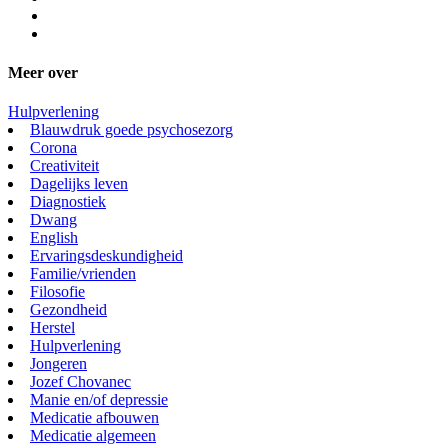
Meer over
Hulpverlening
Blauwdruk goede psychosezorg
Corona
Creativiteit
Dagelijks leven
Diagnostiek
Dwang
English
Ervaringsdeskundigheid
Familie/vrienden
Filosofie
Gezondheid
Herstel
Hulpverlening
Jongeren
Jozef Chovanec
Manie en/of depressie
Medicatie afbouwen
Medicatie algemeen