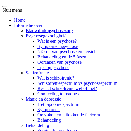
Sluit menu
Home
Informatie over
Blauwdruk psychosezorg
Psychosegevoeligheid
Wat is een psychose?
Symptomen psychose
5 fasen van psychose en herstel
Behandeling en de 5 fasen
Oorzaken van psychose
Tips bij psychose
Schizofrenie
Wat is schizofrenie?
Schizofreniespectrum vs psychosespectrum
Bestaat schizofrenie wel of niet?
Connecting to madness
Manie en depressie
Het bipolaire spectrum
Symptomen
Oorzaken en uitlokkende factoren
Behandeling
Behandeling
Soorten hulpverleners