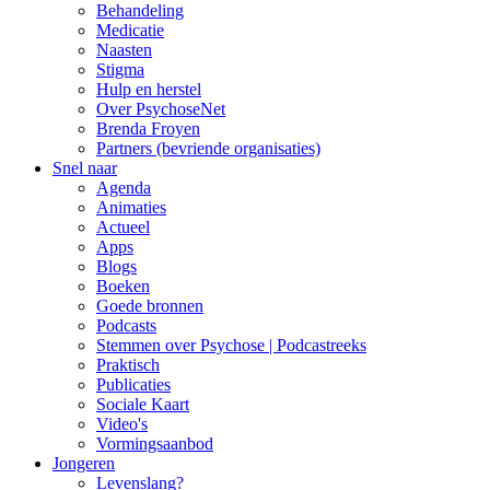
Behandeling
Medicatie
Naasten
Stigma
Hulp en herstel
Over PsychoseNet
Brenda Froyen
Partners (bevriende organisaties)
Snel naar
Agenda
Animaties
Actueel
Apps
Blogs
Boeken
Goede bronnen
Podcasts
Stemmen over Psychose | Podcastreeks
Praktisch
Publicaties
Sociale Kaart
Video's
Vormingsaanbod
Jongeren
Levenslang?