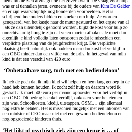
niemand die zich afvraagt hoe het zover kwam. De vraag voor hulp
was er al tientallen jaren, eveneens bij de ouders van
Kim De Gelder
en er zijn waarschijnlijk nog honderden voorbeelden. Het is
schrijnend hoe ouders bidden en smeken om hulp. Ze worden
genegeerd, van het kastje naar de muur gestuurd en het ergste van al
: als ze dan uiteindelijk gehoord worden, blijkt de kost voor hulp zo
onrechtvaardig hoog te zijn dat velen moeten afhaken. Je moet dan
eigenlijk je kind volledig laten ontsporen zodat je misschien een
verplichte plaatsing van de jeugdrechter krijgt. Die verplichte
plaatsing heeft natuurlijk ook nadelen maar dan kost het verblijf in
een OBC minder dan een vijfde van de prijs. In het geval van mijn
kind is dat een verschil van 420 euro.
‘Onbetaalbare zorg, toch met een bediendeloon’
Ik heb de pech dat ik mijn kind wil helpen en hem lang genoeg in de
hand heb kunnen houden. Ik zocht zelf hulp en daarom word ik
gestraft : ik moet 500 euro per maand ophoesten voor het verblijf in
een OBC. Dit bedrag is enkel verblijf, onkosten voor het eten en
zijn was. Schoolkosten, kledij, uitstappen, GSM,… zijn allemaal
nog extra te betalen. Het is misschien mogelijk met een inkomen van
een minister of CEO maar niet met een gewoon bediendeloon en
nog opgroeiende kinderen thuis.
‘Het lijkt of psychisch ziek zijn een keuze is … of