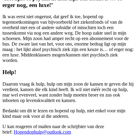
erger nog, een luxe!’
Ik was eerst niet ongerust, dat geef ik toe, hopend op
tegemoetkomingen van bijvoorbeeld het ziekenfonds of van de
overheid met een of andere subsidie of misschien toch een
tussenkomst via nog een andere weg. De hoop zakte snel in mijn
schoenen. Mijn zoon had amper recht op een abonnement voor de
bus. De zware last van het, voor ons, enorme bedrag ligt op mijn
maag : het lijkt alsof psychisch ziek zijn een keuze is… of erger nog:
een luxe. Middenklassers mogen/kunnen niet psychisch ziek
worden.
Help!
Daarom vraag ik hulp, hulp om mijn zoon de kansen te geven die hij
verdient, kansen die elk kind heeft. Ik wil niet méér recht op hulp,
mar wel evenveel, want zonder hulp moeten broer en zus ook
inboeten op levenskwaliteit en kansen.
Bedankt om dit te lezen en hopend op hulp, niet enkel voor mijn
kind maar ook voor al die anderen.
U kan reageren of mailen naar de schrijfster van deze
brief:
Hopendophulp@outlook.com