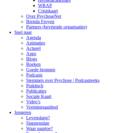
Herstelacademies
WRAP
Crisiskaart
Over PsychoseNet
Brenda Froyen
Partners (bevriende organisaties)
Snel naar
Agenda
Animaties
Actueel
Apps
Blogs
Boeken
Goede bronnen
Podcasts
Stemmen over Psychose | Podcastreeks
Praktisch
Publicaties
Sociale Kaart
Video’s
Vormingsaanbod
Jongeren
Levenslang?
Stappenplan
Waar naartoe?