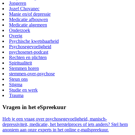
Jongeren
Jozef Chovanec
Manie en/of depressie
Medicatie afbouwen
Medicatie algemeen
Onderzoek
Overig
Psychische kwetsbaarheid
Psychosegevoeligheid
psychosenet-podcast
Rechten en plichten
Spiritualiteit
Stemmen horen
stemmen-over-psychose
Steun ons
Stigma
Studie en werk
Trauma
Vragen in het eSpreekuur
Heb je een vraag over psychosegevoeligheid, manisch-
depressiviteit, medicatie, het herstelproces of iets anders? Stel hem
anoniem aan onze experts in het online e-mailspreekuur.