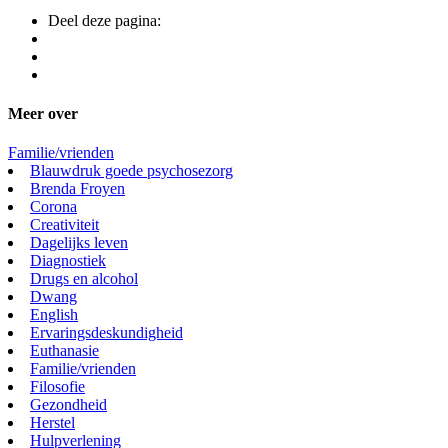
Deel deze pagina:
Meer over
Familie/vrienden
Blauwdruk goede psychosezorg
Brenda Froyen
Corona
Creativiteit
Dagelijks leven
Diagnostiek
Drugs en alcohol
Dwang
English
Ervaringsdeskundigheid
Euthanasie
Familie/vrienden
Filosofie
Gezondheid
Herstel
Hulpverlening