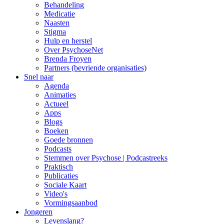
Behandeling
Medicatie
Naasten
Stigma
Hulp en herstel
Over PsychoseNet
Brenda Froyen
Partners (bevriende organisaties)
Snel naar
Agenda
Animaties
Actueel
Apps
Blogs
Boeken
Goede bronnen
Podcasts
Stemmen over Psychose | Podcastreeks
Praktisch
Publicaties
Sociale Kaart
Video's
Vormingsaanbod
Jongeren
Levenslang?