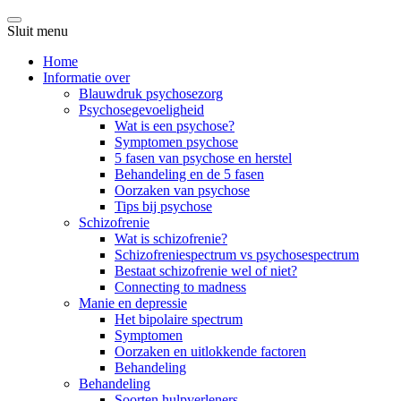
Sluit menu
Home
Informatie over
Blauwdruk psychosezorg
Psychosegevoeligheid
Wat is een psychose?
Symptomen psychose
5 fasen van psychose en herstel
Behandeling en de 5 fasen
Oorzaken van psychose
Tips bij psychose
Schizofrenie
Wat is schizofrenie?
Schizofreniespectrum vs psychosespectrum
Bestaat schizofrenie wel of niet?
Connecting to madness
Manie en depressie
Het bipolaire spectrum
Symptomen
Oorzaken en uitlokkende factoren
Behandeling
Behandeling
Soorten hulpverleners