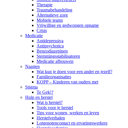
Therapie
Traumabehandeling
Alternatieve zorg
Mobiele teams
Vrijwillige en gedwongen opname
Crisis
Medicatie
Antidepressiva
Antipsychotica
Benzodiazepinen
Stemmingsstabilisatoren
Medicatie afbouwen
Naasten
Wat kun je doen voor een ander en jezelf?
Familieorganisaties
KOPP – Kinderen van ouders met
Stigma
Te Gek!?
Hulp en herstel
Wat is herstel?
Tools voor je herstel
Tips voor wonen, werken en leven
Herstelverhalen
Lotgenotencontact en ervaringswerkers