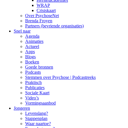
Herstelacademies
WRAP
Crisiskaart
Over PsychoseNet
Brenda Froyen
Partners (bevriende organisaties)
Snel naar
Agenda
Animaties
Actueel
Apps
Blogs
Boeken
Goede bronnen
Podcasts
Stemmen over Psychose | Podcastreeks
Praktisch
Publicaties
Sociale Kaart
Video’s
Vormingsaanbod
Jongeren
Levenslang?
Stappenplan
Waar naartoe?