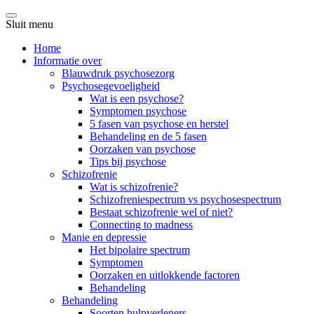
Sluit menu
Home
Informatie over
Blauwdruk psychosezorg
Psychosegevoeligheid
Wat is een psychose?
Symptomen psychose
5 fasen van psychose en herstel
Behandeling en de 5 fasen
Oorzaken van psychose
Tips bij psychose
Schizofrenie
Wat is schizofrenie?
Schizofreniespectrum vs psychosespectrum
Bestaat schizofrenie wel of niet?
Connecting to madness
Manie en depressie
Het bipolaire spectrum
Symptomen
Oorzaken en uitlokkende factoren
Behandeling
Behandeling
Soorten hulpverleners