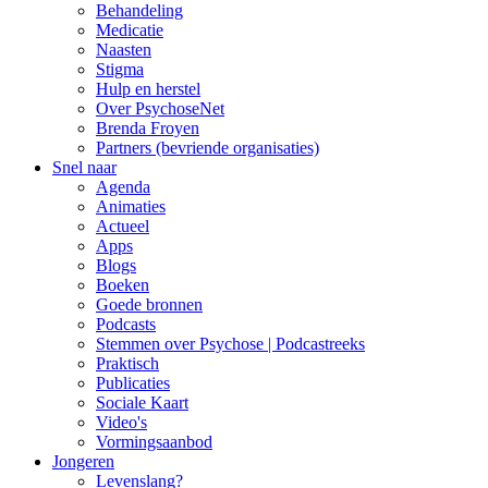
Behandeling
Medicatie
Naasten
Stigma
Hulp en herstel
Over PsychoseNet
Brenda Froyen
Partners (bevriende organisaties)
Snel naar
Agenda
Animaties
Actueel
Apps
Blogs
Boeken
Goede bronnen
Podcasts
Stemmen over Psychose | Podcastreeks
Praktisch
Publicaties
Sociale Kaart
Video's
Vormingsaanbod
Jongeren
Levenslang?