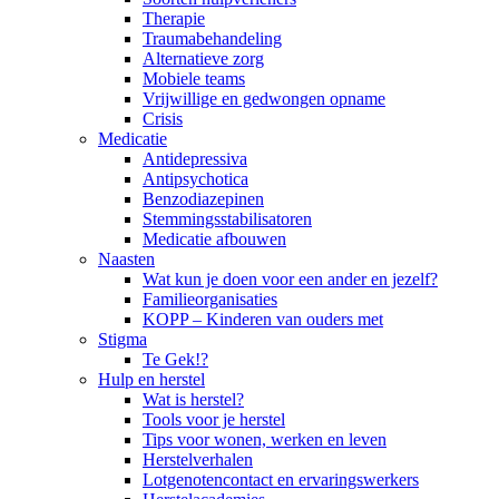
Therapie
Traumabehandeling
Alternatieve zorg
Mobiele teams
Vrijwillige en gedwongen opname
Crisis
Medicatie
Antidepressiva
Antipsychotica
Benzodiazepinen
Stemmingsstabilisatoren
Medicatie afbouwen
Naasten
Wat kun je doen voor een ander en jezelf?
Familieorganisaties
KOPP – Kinderen van ouders met
Stigma
Te Gek!?
Hulp en herstel
Wat is herstel?
Tools voor je herstel
Tips voor wonen, werken en leven
Herstelverhalen
Lotgenotencontact en ervaringswerkers