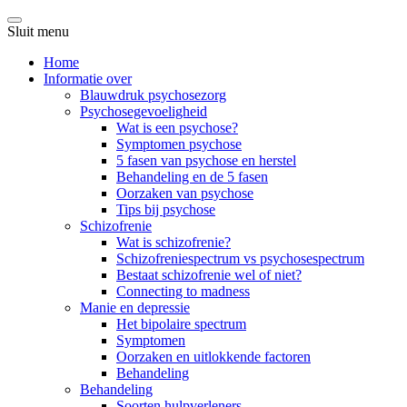
Sluit menu
Home
Informatie over
Blauwdruk psychosezorg
Psychosegevoeligheid
Wat is een psychose?
Symptomen psychose
5 fasen van psychose en herstel
Behandeling en de 5 fasen
Oorzaken van psychose
Tips bij psychose
Schizofrenie
Wat is schizofrenie?
Schizofreniespectrum vs psychosespectrum
Bestaat schizofrenie wel of niet?
Connecting to madness
Manie en depressie
Het bipolaire spectrum
Symptomen
Oorzaken en uitlokkende factoren
Behandeling
Behandeling
Soorten hulpverleners