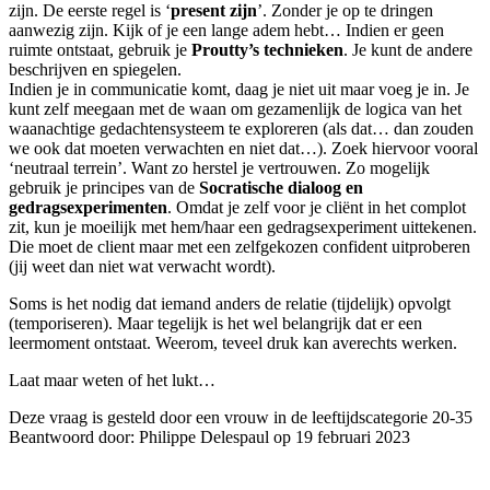
zijn. De eerste regel is ‘
present zijn
’. Zonder je op te dringen
aanwezig zijn. Kijk of je een lange adem hebt… Indien er geen
ruimte ontstaat, gebruik je
Proutty’s technieken
. Je kunt de andere
beschrijven en spiegelen.
Indien je in communicatie komt, daag je niet uit maar voeg je in. Je
kunt zelf meegaan met de waan om gezamenlijk de logica van het
waanachtige gedachtensysteem te exploreren (als dat… dan zouden
we ook dat moeten verwachten en niet dat…). Zoek hiervoor vooral
‘neutraal terrein’. Want zo herstel je vertrouwen. Zo mogelijk
gebruik je principes van de
Socratische dialoog en
gedragsexperimenten
. Omdat je zelf voor je cliënt in het complot
zit, kun je moeilijk met hem/haar een gedragsexperiment uittekenen.
Die moet de client maar met een zelfgekozen confident uitproberen
(jij weet dan niet wat verwacht wordt).
Soms is het nodig dat iemand anders de relatie (tijdelijk) opvolgt
(temporiseren). Maar tegelijk is het wel belangrijk dat er een
leermoment ontstaat. Weerom, teveel druk kan averechts werken.
Laat maar weten of het lukt…
Deze vraag is gesteld door een vrouw in de leeftijdscategorie 20-35
Beantwoord door: Philippe Delespaul op 19 februari 2023