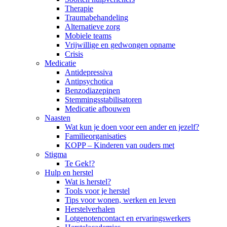
Therapie
Traumabehandeling
Alternatieve zorg
Mobiele teams
Vrijwillige en gedwongen opname
Crisis
Medicatie
Antidepressiva
Antipsychotica
Benzodiazepinen
Stemmingsstabilisatoren
Medicatie afbouwen
Naasten
Wat kun je doen voor een ander en jezelf?
Familieorganisaties
KOPP – Kinderen van ouders met
Stigma
Te Gek!?
Hulp en herstel
Wat is herstel?
Tools voor je herstel
Tips voor wonen, werken en leven
Herstelverhalen
Lotgenotencontact en ervaringswerkers