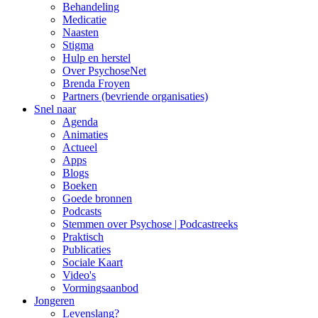
Behandeling
Medicatie
Naasten
Stigma
Hulp en herstel
Over PsychoseNet
Brenda Froyen
Partners (bevriende organisaties)
Snel naar
Agenda
Animaties
Actueel
Apps
Blogs
Boeken
Goede bronnen
Podcasts
Stemmen over Psychose | Podcastreeks
Praktisch
Publicaties
Sociale Kaart
Video's
Vormingsaanbod
Jongeren
Levenslang?