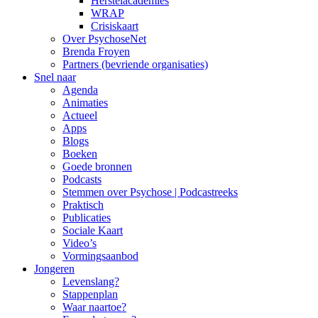
Herstelacademies
WRAP
Crisiskaart
Over PsychoseNet
Brenda Froyen
Partners (bevriende organisaties)
Snel naar
Agenda
Animaties
Actueel
Apps
Blogs
Boeken
Goede bronnen
Podcasts
Stemmen over Psychose | Podcastreeks
Praktisch
Publicaties
Sociale Kaart
Video’s
Vormingsaanbod
Jongeren
Levenslang?
Stappenplan
Waar naartoe?