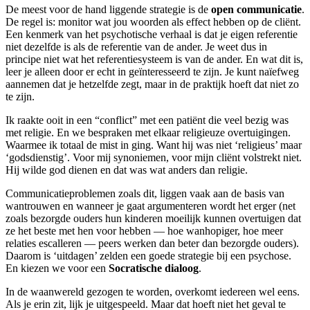
De meest voor de hand liggende strategie is de
open communicatie
.
De regel is: monitor wat jou woorden als effect hebben op de cliënt.
Een kenmerk van het psychotische verhaal is dat je eigen referentie
niet dezelfde is als de referentie van de ander. Je weet dus in
principe niet wat het referentiesysteem is van de ander. En wat dit is,
leer je alleen door er echt in geïnteresseerd te zijn. Je kunt naïefweg
aannemen dat je hetzelfde zegt, maar in de praktijk hoeft dat niet zo
te zijn.
Ik raakte ooit in een “conflict” met een patiënt die veel bezig was
met religie. En we bespraken met elkaar religieuze overtuigingen.
Waarmee ik totaal de mist in ging. Want hij was niet ‘religieus’ maar
‘godsdienstig’. Voor mij synoniemen, voor mijn cliënt volstrekt niet.
Hij wilde god dienen en dat was wat anders dan religie.
Communicatieproblemen zoals dit, liggen vaak aan de basis van
wantrouwen en wanneer je gaat argumenteren wordt het erger (net
zoals bezorgde ouders hun kinderen moeilijk kunnen overtuigen dat
ze het beste met hen voor hebben — hoe wanhopiger, hoe meer
relaties escalleren — peers werken dan beter dan bezorgde ouders).
Daarom is ‘uitdagen’ zelden een goede strategie bij een psychose.
En kiezen we voor een
Socratische dialoog
.
In de waanwereld gezogen te worden, overkomt iedereen wel eens.
Als je erin zit, lijk je uitgespeeld. Maar dat hoeft niet het geval te