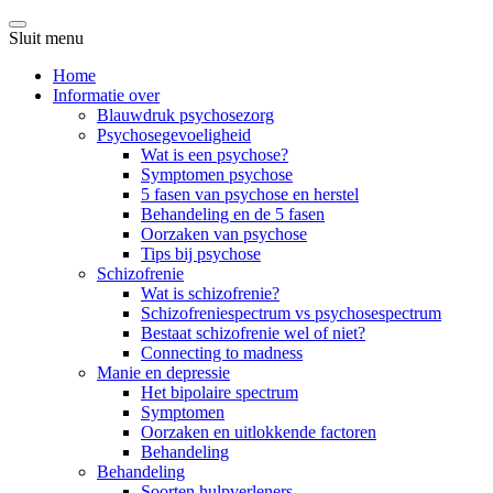
Sluit menu
Home
Informatie over
Blauwdruk psychosezorg
Psychosegevoeligheid
Wat is een psychose?
Symptomen psychose
5 fasen van psychose en herstel
Behandeling en de 5 fasen
Oorzaken van psychose
Tips bij psychose
Schizofrenie
Wat is schizofrenie?
Schizofreniespectrum vs psychosespectrum
Bestaat schizofrenie wel of niet?
Connecting to madness
Manie en depressie
Het bipolaire spectrum
Symptomen
Oorzaken en uitlokkende factoren
Behandeling
Behandeling
Soorten hulpverleners