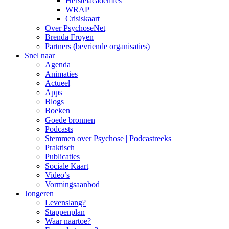
Herstelacademies
WRAP
Crisiskaart
Over PsychoseNet
Brenda Froyen
Partners (bevriende organisaties)
Snel naar
Agenda
Animaties
Actueel
Apps
Blogs
Boeken
Goede bronnen
Podcasts
Stemmen over Psychose | Podcastreeks
Praktisch
Publicaties
Sociale Kaart
Video’s
Vormingsaanbod
Jongeren
Levenslang?
Stappenplan
Waar naartoe?