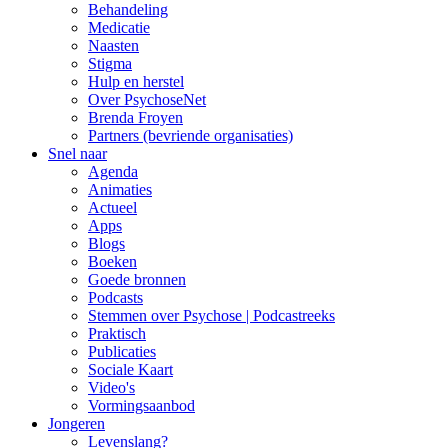
Behandeling
Medicatie
Naasten
Stigma
Hulp en herstel
Over PsychoseNet
Brenda Froyen
Partners (bevriende organisaties)
Snel naar
Agenda
Animaties
Actueel
Apps
Blogs
Boeken
Goede bronnen
Podcasts
Stemmen over Psychose | Podcastreeks
Praktisch
Publicaties
Sociale Kaart
Video's
Vormingsaanbod
Jongeren
Levenslang?