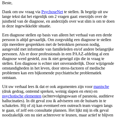
Beste,
Dank om uw vraag via
PsychoseNet
te stellen. Ik begrijp uit uw
lange tekst dat het eigenlijk om 2 vragen gaat: enerzijds over de
juistheid van de diagnose, en anderzijds over wat slim is om te doen
in deze ingewikkelde situatie.
Een diagnose stellen op basis van alleen het verhaal van een derde
persoon is altijd gevaarlijk. Om zorgvuldig een diagnose te stellen
zijn meerdere gesprekken met de betrokken persoon nodig,
aangevuld met informatie van familieleden en/of andere belangrijke
personen. Als er door professionals in een PAAZ-afdeling al een
diagnose werd gesteld, zou ik niet geneigd zijn die in vraag te
stellen. Een diagnose is echter niet onveranderlijk. Door wijzigende
omstandigheden in het leven, door stress-factoren of medische
problemen kan een bijkomende psychiatrische problematiek
ontstaan.
Uit uw verhaal lees ik dat er ook argumenten zijn voor
manische
(druk gedrag, ontremd spreken, weinig slapen en eten) en
psychotische elementen
(achtervolgingswaan of paranoia, auditieve
hallucinaties). In dit geval zou ik adviseren om de huisarts in te
schakelen. Hij of zij kan eventueel een outreach team vragen langs
te gaan, of zelf een consultatie plannen. Het lijkt mij in elk geval
noodzakelijk om nu niet achterover te leunen, maar actief te blijven