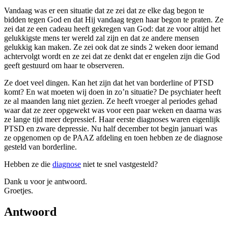
Vandaag was er een situatie dat ze zei dat ze elke dag begon te
bidden tegen God en dat Hij vandaag tegen haar begon te praten. Ze
zei dat ze een cadeau heeft gekregen van God: dat ze voor altijd het
gelukkigste mens ter wereld zal zijn en dat ze andere mensen
gelukkig kan maken. Ze zei ook dat ze sinds 2 weken door iemand
achtervolgt wordt en ze zei dat ze denkt dat er engelen zijn die God
geeft gestuurd om haar te observeren.
Ze doet veel dingen. Kan het zijn dat het van borderline of PTSD
komt? En wat moeten wij doen in zo’n situatie? De psychiater heeft
ze al maanden lang niet gezien. Ze heeft vroeger al periodes gehad
waar dat ze zeer opgewekt was voor een paar weken en daarna was
ze lange tijd meer depressief. Haar eerste diagnoses waren eigenlijk
PTSD en zware depressie. Nu half december tot begin januari was
ze opgenomen op de PAAZ afdeling en toen hebben ze de diagnose
gesteld van borderline.
Hebben ze die
diagnose
niet te snel vastgesteld?
Dank u voor je antwoord.
Groetjes.
Antwoord