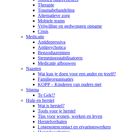
Therapie
Traumabehandeling
Alternatieve zorg
Mobiele teams
Vrijwillige en gedwongen opname
Crisis
Medicatie
Antidepressiva
Antipsychotica
Benzodiazepinen
Stemmingsstabilisatoren
Medicatie afbouwen
Naasten
Wat kun je doen voor een ander en jezelf?
Familieorganisaties
KOPP – Kinderen van ouders met
Stigma
Te Gek!?
Hulp en herstel
Wat is herstel?
Tools voor je herstel
Tips voor wonen, werken en leven
Herstelverhalen
Lotgenotencontact en ervaringswerkers