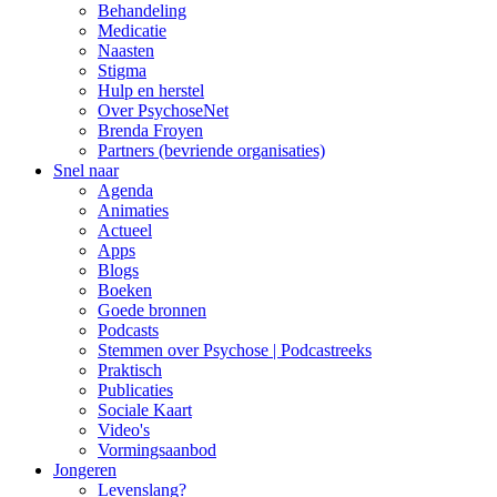
Behandeling
Medicatie
Naasten
Stigma
Hulp en herstel
Over PsychoseNet
Brenda Froyen
Partners (bevriende organisaties)
Snel naar
Agenda
Animaties
Actueel
Apps
Blogs
Boeken
Goede bronnen
Podcasts
Stemmen over Psychose | Podcastreeks
Praktisch
Publicaties
Sociale Kaart
Video's
Vormingsaanbod
Jongeren
Levenslang?