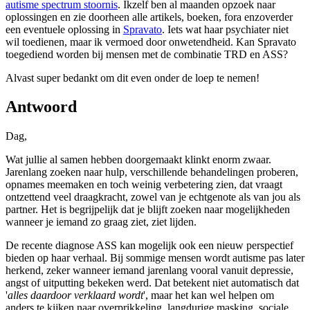
autisme spectrum stoornis
. Ikzelf ben al maanden opzoek naar
oplossingen en zie doorheen alle artikels, boeken, fora enzoverder
een eventuele oplossing in
Spravato
. Iets wat haar psychiater niet
wil toedienen, maar ik vermoed door onwetendheid. Kan Spravato
toegediend worden bij mensen met de combinatie TRD en ASS?
Alvast super bedankt om dit even onder de loep te nemen!
Antwoord
Dag,
Wat jullie al samen hebben doorgemaakt klinkt enorm zwaar.
Jarenlang zoeken naar hulp, verschillende behandelingen proberen,
opnames meemaken en toch weinig verbetering zien, dat vraagt
ontzettend veel draagkracht, zowel van je echtgenote als van jou als
partner. Het is begrijpelijk dat je blijft zoeken naar mogelijkheden
wanneer je iemand zo graag ziet, ziet lijden.
De recente diagnose ASS kan mogelijk ook een nieuw perspectief
bieden op haar verhaal. Bij sommige mensen wordt autisme pas later
herkend, zeker wanneer iemand jarenlang vooral vanuit depressie,
angst of uitputting bekeken werd. Dat betekent niet automatisch dat
'
alles daardoor verklaard wordt
', maar het kan wel helpen om
anders te kijken naar overprikkeling, langdurige masking, sociale