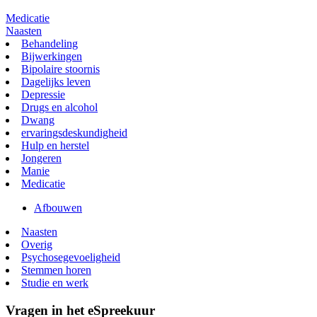
Medicatie
Naasten
Behandeling
Bijwerkingen
Bipolaire stoornis
Dagelijks leven
Depressie
Drugs en alcohol
Dwang
ervaringsdeskundigheid
Hulp en herstel
Jongeren
Manie
Medicatie
Afbouwen
Naasten
Overig
Psychosegevoeligheid
Stemmen horen
Studie en werk
Vragen in het eSpreekuur