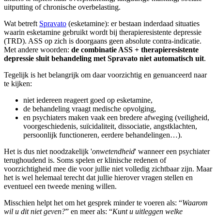
uitputting of chronische overbelasting.
Wat betreft
Spravato
(esketamine): er bestaan inderdaad situaties
waarin esketamine gebruikt wordt bij therapieresistente depressie
(TRD). ASS op zich is doorgaans geen absolute contra-indicatie.
Met andere woorden:
de combinatie ASS + therapieresistente
depressie sluit behandeling met Spravato niet automatisch uit
.
Tegelijk is het belangrijk om daar voorzichtig en genuanceerd naar
te kijken:
niet iedereen reageert goed op esketamine,
de behandeling vraagt medische opvolging,
en psychiaters maken vaak een bredere afweging (veiligheid,
voorgeschiedenis, suïcidaliteit, dissociatie, angstklachten,
persoonlijk functioneren, eerdere behandelingen…).
Het is dus niet noodzakelijk '
onwetendheid
' wanneer een psychiater
terughoudend is. Soms spelen er klinische redenen of
voorzichtigheid mee die voor jullie niet volledig zichtbaar zijn. Maar
het is wel helemaal terecht dat jullie hierover vragen stellen en
eventueel een tweede mening willen.
Misschien helpt het om het gesprek minder te voeren als: “
Waarom
wil u dit niet geven?
” en meer als: “
Kunt u uitleggen welke