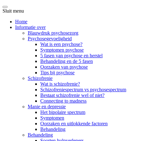
Sluit menu
Home
Informatie over
Blauwdruk psychosezorg
Psychosegevoeligheid
Wat is een psychose?
Symptomen psychose
5 fasen van psychose en herstel
Behandeling en de 5 fasen
Oorzaken van psychose
Tips bij psychose
Schizofrenie
Wat is schizofrenie?
Schizofreniespectrum vs psychosespectrum
Bestaat schizofrenie wel of niet?
Connecting to madness
Manie en depressie
Het bipolaire spectrum
Symptomen
Oorzaken en uitlokkende factoren
Behandeling
Behandeling
Soorten hulpverleners