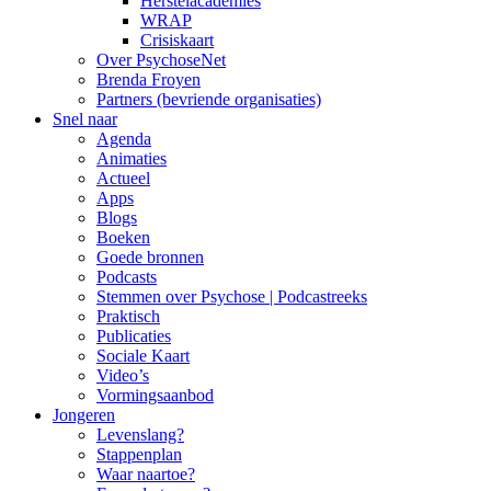
Herstelacademies
WRAP
Crisiskaart
Over PsychoseNet
Brenda Froyen
Partners (bevriende organisaties)
Snel naar
Agenda
Animaties
Actueel
Apps
Blogs
Boeken
Goede bronnen
Podcasts
Stemmen over Psychose | Podcastreeks
Praktisch
Publicaties
Sociale Kaart
Video’s
Vormingsaanbod
Jongeren
Levenslang?
Stappenplan
Waar naartoe?