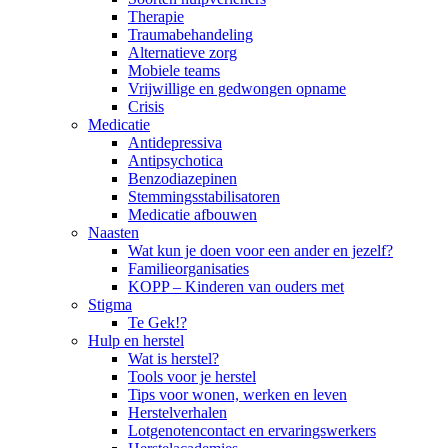
Therapie
Traumabehandeling
Alternatieve zorg
Mobiele teams
Vrijwillige en gedwongen opname
Crisis
Medicatie
Antidepressiva
Antipsychotica
Benzodiazepinen
Stemmingsstabilisatoren
Medicatie afbouwen
Naasten
Wat kun je doen voor een ander en jezelf?
Familieorganisaties
KOPP – Kinderen van ouders met
Stigma
Te Gek!?
Hulp en herstel
Wat is herstel?
Tools voor je herstel
Tips voor wonen, werken en leven
Herstelverhalen
Lotgenotencontact en ervaringswerkers