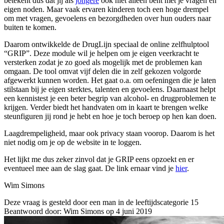
betekent dus dat jij als
jongere
ook niet alleen bent met je vragen en
eigen noden. Maar vaak ervaren kinderen toch een hoge drempel
om met vragen, gevoelens en bezorgdheden over hun ouders naar
buiten te komen.
Daarom ontwikkelde de DrugLijn speciaal de online zelfhulptool
“GRIP”. Deze module wil je helpen om je eigen veerkracht te
versterken zodat je zo goed als mogelijk met de problemen kan
omgaan. De tool omvat vijf delen die in zelf gekozen volgorde
afgewerkt kunnen worden. Het gaat o.a. om oefeningen die je laten
stilstaan bij je eigen sterktes, talenten en gevoelens. Daarnaast helpt
een kennistest je een beter begrip van alcohol- en drugproblemen te
krijgen. Verder biedt het handvaten om in kaart te brengen welke
steunfiguren jij rond je hebt en hoe je toch beroep op hen kan doen.
Laagdrempeligheid, maar ook privacy staan voorop. Daarom is het
niet nodig om je op de website in te loggen.
Het lijkt me dus zeker zinvol dat je GRIP eens opzoekt en er
eventueel mee aan de slag gaat. De link ernaar vind je
hier
.
Wim Simons
Deze vraag is gesteld door een man in de leeftijdscategorie 15
Beantwoord door: Wim Simons op 4 juni 2019