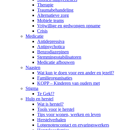
Therapie
Traumabehandeling
Alternatieve zorg
Mobiele teams
Vrijwillige en gedwongen opname
Crisis
Medicatie
Antidepressiva
Antipsychotica
Benzodiazepinen
Stemmingsstabilisatoren
Medicatie afbouwen
Naasten
Wat kun je doen voor een ander en jezelf?
Familieorganisaties
KOPP – Kinderen van ouders met
Stigma
Te Gek!?
Hulp en herstel
Wat is herstel?
Tools voor je herstel
Tips voor wonen, werken en leven
Herstelverhalen
Lotgenotencontact en ervaringswerkers