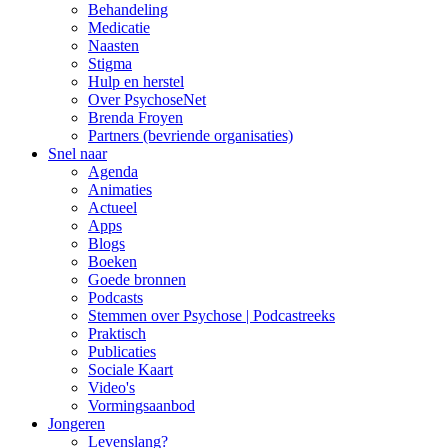
Behandeling
Medicatie
Naasten
Stigma
Hulp en herstel
Over PsychoseNet
Brenda Froyen
Partners (bevriende organisaties)
Snel naar
Agenda
Animaties
Actueel
Apps
Blogs
Boeken
Goede bronnen
Podcasts
Stemmen over Psychose | Podcastreeks
Praktisch
Publicaties
Sociale Kaart
Video's
Vormingsaanbod
Jongeren
Levenslang?