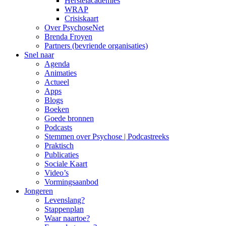
Herstelacademies
WRAP
Crisiskaart
Over PsychoseNet
Brenda Froyen
Partners (bevriende organisaties)
Snel naar
Agenda
Animaties
Actueel
Apps
Blogs
Boeken
Goede bronnen
Podcasts
Stemmen over Psychose | Podcastreeks
Praktisch
Publicaties
Sociale Kaart
Video’s
Vormingsaanbod
Jongeren
Levenslang?
Stappenplan
Waar naartoe?