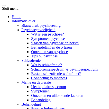
Sluit menu
Home
Informatie over
Blauwdruk psychosezorg
Psychosegevoeligheid
Wat is een psychose?
Symptomen psychose
5 fasen van psychose en herstel
Behandeling en de 5 fasen
Oorzaken van psychose
Tips bij psychose
Schizofrenie
Wat is schizofrenie?
Schizofreniespectrum vs psychosespectrum
Bestaat schizofrenie wel of niet?
Connecting to madness
Manie en depressie
Het bipolaire spectrum
Symptomen
Oorzaken en uitlokkende factoren
Behandeling
Behandeling
Soorten hulpverleners