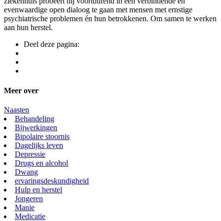
ziekenhuis probeert hij voortdurend in een verbindende en
evenwaardige open dialoog te gaan met mensen met ernstige
psychiatrische problemen én hun betrokkenen. Om samen te werken
aan hun herstel.
Deel deze pagina:
Meer over
Naasten
Behandeling
Bijwerkingen
Bipolaire stoornis
Dagelijks leven
Depressie
Drugs en alcohol
Dwang
ervaringsdeskundigheid
Hulp en herstel
Jongeren
Manie
Medicatie