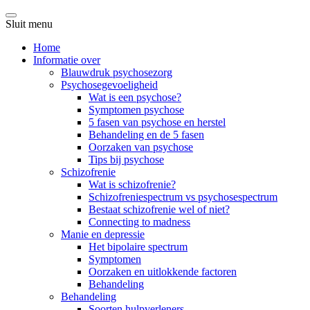
Sluit menu
Home
Informatie over
Blauwdruk psychosezorg
Psychosegevoeligheid
Wat is een psychose?
Symptomen psychose
5 fasen van psychose en herstel
Behandeling en de 5 fasen
Oorzaken van psychose
Tips bij psychose
Schizofrenie
Wat is schizofrenie?
Schizofreniespectrum vs psychosespectrum
Bestaat schizofrenie wel of niet?
Connecting to madness
Manie en depressie
Het bipolaire spectrum
Symptomen
Oorzaken en uitlokkende factoren
Behandeling
Behandeling
Soorten hulpverleners