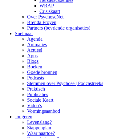
Herstelacademies
WRAP
Crisiskaart
Over PsychoseNet
Brenda Froyen
Partners (bevriende organisaties)
Snel naar
Agenda
Animaties
Actueel
Apps
Blogs
Boeken
Goede bronnen
Podcasts
Stemmen over Psychose | Podcastreeks
Praktisch
Publicaties
Sociale Kaart
Video’s
Vormingsaanbod
Jongeren
Levenslang?
Stappenplan
Waar naartoe?