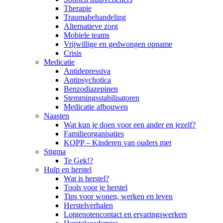
Therapie
Traumabehandeling
Alternatieve zorg
Mobiele teams
Vrijwillige en gedwongen opname
Crisis
Medicatie
Antidepressiva
Antipsychotica
Benzodiazepinen
Stemmingsstabilisatoren
Medicatie afbouwen
Naasten
Wat kun je doen voor een ander en jezelf?
Familieorganisaties
KOPP – Kinderen van ouders met
Stigma
Te Gek!?
Hulp en herstel
Wat is herstel?
Tools voor je herstel
Tips voor wonen, werken en leven
Herstelverhalen
Lotgenotencontact en ervaringswerkers