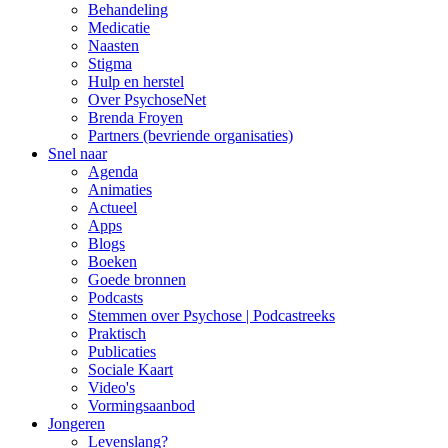
Behandeling
Medicatie
Naasten
Stigma
Hulp en herstel
Over PsychoseNet
Brenda Froyen
Partners (bevriende organisaties)
Snel naar
Agenda
Animaties
Actueel
Apps
Blogs
Boeken
Goede bronnen
Podcasts
Stemmen over Psychose | Podcastreeks
Praktisch
Publicaties
Sociale Kaart
Video's
Vormingsaanbod
Jongeren
Levenslang?