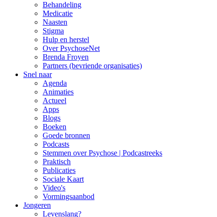
Behandeling
Medicatie
Naasten
Stigma
Hulp en herstel
Over PsychoseNet
Brenda Froyen
Partners (bevriende organisaties)
Snel naar
Agenda
Animaties
Actueel
Apps
Blogs
Boeken
Goede bronnen
Podcasts
Stemmen over Psychose | Podcastreeks
Praktisch
Publicaties
Sociale Kaart
Video's
Vormingsaanbod
Jongeren
Levenslang?