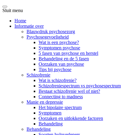
Sluit menu
Home
Informatie over
Blauwdruk psychosezorg
Psychosegevoeligheid
Wat is een psychose?
Symptomen psychose
5 fasen van psychose en herstel
Behandeling en de 5 fasen
Oorzaken van psychose
Tips bij psychose
Schizofrenie
Wat is schizofrenie?
Schizofreniespectrum vs psychosespectrum
Bestaat schizofrenie wel of niet?
Connecting to madness
Manie en depressie
Het bipolaire spectrum
Symptomen
Oorzaken en uitlokkende factoren
Behandeling
Behandeling
Soorten hulpverleners