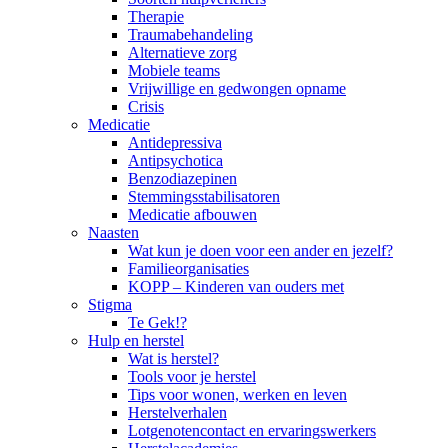
Therapie
Traumabehandeling
Alternatieve zorg
Mobiele teams
Vrijwillige en gedwongen opname
Crisis
Medicatie
Antidepressiva
Antipsychotica
Benzodiazepinen
Stemmingsstabilisatoren
Medicatie afbouwen
Naasten
Wat kun je doen voor een ander en jezelf?
Familieorganisaties
KOPP – Kinderen van ouders met
Stigma
Te Gek!?
Hulp en herstel
Wat is herstel?
Tools voor je herstel
Tips voor wonen, werken en leven
Herstelverhalen
Lotgenotencontact en ervaringswerkers