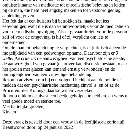
onjuiste inname van medicatie tot onrealistische belevingen leiden
bij de man, die hem heel angstig maken en tot verstoord gedrag
aanleiding geven.
Het feit dat er een huisarts bij betrokken is, maakt het iets
eenvoudiger, want die is dan verantwoordelijk voor de medicatie en
voor de medische opvolging. Als er gevaar dreigt, voor de persoon
zelf of voor de omgeving, is hij of zij verplicht om iets te
ondernemen.
Om de man tot behandeling te verplichten, is er juridisch alleen de
mogelijkheid van een gedwongen opname. Daarvoor zijn er
3
wettelijke criteria
: de aanwezigheid van een psychiatrische ziekte,
de aanwezigheid van gevaar (daarover kan discussie bestaan, maar
het gooien met glazen kan iemand ernstig verwonden) en de
onmogelijkheid van een vrijwillige behandeling.
Ik zou u adviseren om bij een volgend incident aan de politie te
melden dat een psychiatrische inschatting zinvol is, en of ze de
Procureur des Konings daartoe willen verzoeken.
Ik hoop u hiermee alvast een beetje geholpen te hebben, en wens u
veel goede moed en sterkte toe.
Met hartelijke groeten,
Kirsten
Deze vraag is gesteld door een vrouw in de leeftijdscategorie null
Beantwoord door: op 24 januari 2022