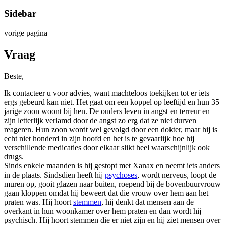
Sidebar
vorige pagina
Vraag
Beste,
Ik contacteer u voor advies, want machteloos toekijken tot er iets
ergs gebeurd kan niet. Het gaat om een koppel op leeftijd en hun 35
jarige zoon woont bij hen. De ouders leven in angst en terreur en
zijn letterlijk verlamd door de angst zo erg dat ze niet durven
reageren. Hun zoon wordt wel gevolgd door een dokter, maar hij is
echt niet honderd in zijn hoofd en het is te gevaarlijk hoe hij
verschillende medicaties door elkaar slikt heel waarschijnlijk ook
drugs.
Sinds enkele maanden is hij gestopt met Xanax en neemt iets anders
in de plaats. Sindsdien heeft hij
psychoses
, wordt nerveus, loopt de
muren op, gooit glazen naar buiten, roepend bij de bovenbuurvrouw
gaan kloppen omdat hij beweert dat die vrouw over hem aan het
praten was. Hij hoort
stemmen
, hij denkt dat mensen aan de
overkant in hun woonkamer over hem praten en dan wordt hij
psychisch. Hij hoort stemmen die er niet zijn en hij ziet mensen over