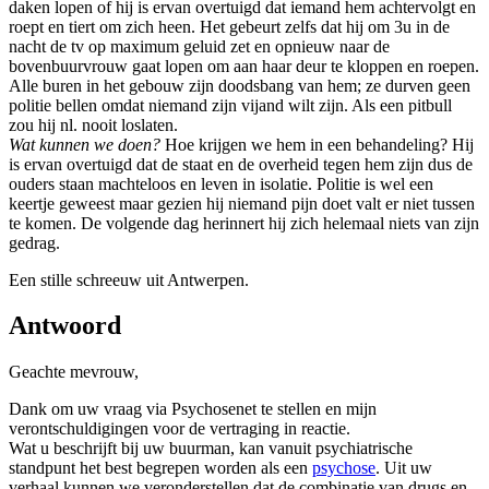
daken lopen of hij is ervan overtuigd dat iemand hem achtervolgt en
roept en tiert om zich heen. Het gebeurt zelfs dat hij om 3u in de
nacht de tv op maximum geluid zet en opnieuw naar de
bovenbuurvrouw gaat lopen om aan haar deur te kloppen en roepen.
Alle buren in het gebouw zijn doodsbang van hem; ze durven geen
politie bellen omdat niemand zijn vijand wilt zijn. Als een pitbull
zou hij nl. nooit loslaten.
Wat kunnen we doen?
Hoe krijgen we hem in een behandeling? Hij
is ervan overtuigd dat de staat en de overheid tegen hem zijn dus de
ouders staan machteloos en leven in isolatie. Politie is wel een
keertje geweest maar gezien hij niemand pijn doet valt er niet tussen
te komen. De volgende dag herinnert hij zich helemaal niets van zijn
gedrag.
Een stille schreeuw uit Antwerpen.
Antwoord
Geachte mevrouw,
Dank om uw vraag via Psychosenet te stellen en mijn
verontschuldigingen voor de vertraging in reactie.
Wat u beschrijft bij uw buurman, kan vanuit psychiatrische
standpunt het best begrepen worden als een
psychose
. Uit uw
verhaal kunnen we veronderstellen dat de combinatie van drugs en