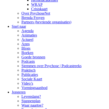
Herstelacademies
WRAP
Crisiskaart
Over PsychoseNet
Brenda Froyen
Partners (bevriende organisaties)
Snel naar
Agenda
Animaties
Actueel
Apps
Blogs
Boeken
Goede bronnen
Podcasts
Stemmen over Psychose | Podcastreeks
Praktisch
Publicaties
Sociale Kaart
Video’s
Vormingsaanbod
Jongeren
Levenslang?
Stappenplan
Waar naartoe?