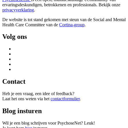
Het zachte anker
De taal van de terugkeer is een negendelige blogreeks van
gastblogger Katia De Lamper. Elke maand delen we een
nieuw deel op PsychoseNet. In deze reeks...
Lees verder