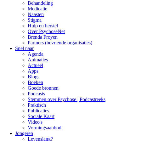
Behandeling
Medicatie
Naasten
Stigma
Hulp en herstel
Over PsychoseNet
Brenda Froyen
Partners (bevriende organisaties)
Snel naar
Agenda
Animaties
Actueel
Apps
Blogs
Boeken
Goede bronnen
Podcasts
Stemmen over Psychose | Podcastreeks
Praktisch
Publicaties
Sociale Kaart
Video's
Vormingsaanbod
Jongeren
Levenslang?