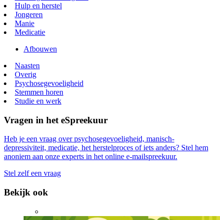
Wim is behandelend en beleidspsychiater in de VZW St. Annendael
in Diest. Samen met de multidisciplinaire teams binnen en buiten het
ziekenhuis probeert hij voortdurend in een verbindende en
evenwaardige open dialoog te gaan met mensen met ernstige
psychiatrische problemen én hun betrokkenen. Om samen te werken
aan hun herstel.
Deel deze pagina: