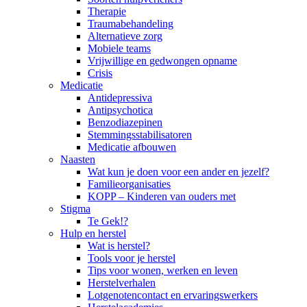
Therapie
Traumabehandeling
Alternatieve zorg
Mobiele teams
Vrijwillige en gedwongen opname
Crisis
Medicatie
Antidepressiva
Antipsychotica
Benzodiazepinen
Stemmingsstabilisatoren
Medicatie afbouwen
Naasten
Wat kun je doen voor een ander en jezelf?
Familieorganisaties
KOPP – Kinderen van ouders met
Stigma
Te Gek!?
Hulp en herstel
Wat is herstel?
Tools voor je herstel
Tips voor wonen, werken en leven
Herstelverhalen
Lotgenotencontact en ervaringswerkers