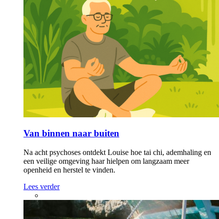
Meer over
Depressie
Naasten
Behandeling
Bijwerkingen
Bipolaire stoornis
Dagelijks leven
Depressie
Drugs en alcohol
Dwang
ervaringsdeskundigheid
Hulp en herstel
Jongeren
Manie
Medicatie
Afbouwen
Naasten
Overig
Psychosegevoeligheid
Stemmen horen