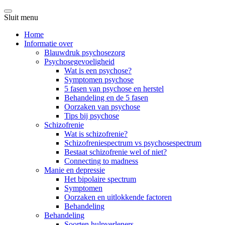
Sluit menu
Home
Informatie over
Blauwdruk psychosezorg
Psychosegevoeligheid
Wat is een psychose?
Symptomen psychose
5 fasen van psychose en herstel
Behandeling en de 5 fasen
Oorzaken van psychose
Tips bij psychose
Schizofrenie
Wat is schizofrenie?
Schizofreniespectrum vs psychosespectrum
Bestaat schizofrenie wel of niet?
Connecting to madness
Manie en depressie
Het bipolaire spectrum
Symptomen
Oorzaken en uitlokkende factoren
Behandeling
Behandeling
Soorten hulpverleners