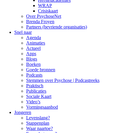
Herstelacademies
WRAP
Crisiskaart
Over PsychoseNet
Brenda Froyen
Partners (bevriende organisaties)
Snel naar
Agenda
Animaties
Actueel
Apps
Blogs
Boeken
Goede bronnen
Podcasts
Stemmen over Psychose | Podcastreeks
Praktisch
Publicaties
Sociale Kaart
Video’s
Vormingsaanbod
Jongeren
Levenslang?
Stappenplan
Waar naartoe?