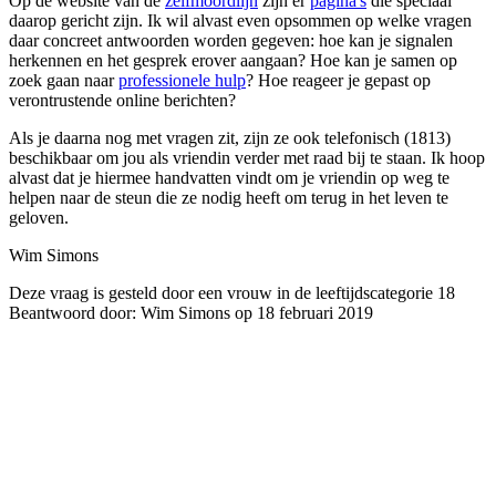
Op de website van de
zelfmoordlijn
zijn er
pagina's
die speciaal
daarop gericht zijn. Ik wil alvast even opsommen op welke vragen
daar concreet antwoorden worden gegeven: hoe kan je signalen
herkennen en het gesprek erover aangaan? Hoe kan je samen op
zoek gaan naar
professionele hulp
? Hoe reageer je gepast op
verontrustende online berichten?
Als je daarna nog met vragen zit, zijn ze ook telefonisch (1813)
beschikbaar om jou als vriendin verder met raad bij te staan. Ik hoop
alvast dat je hiermee handvatten vindt om je vriendin op weg te
helpen naar de steun die ze nodig heeft om terug in het leven te
geloven.
Wim Simons
Deze vraag is gesteld door een vrouw in de leeftijdscategorie 18
Beantwoord door: Wim Simons op 18 februari 2019