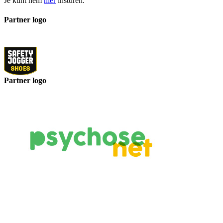
Herstelwandeling – Anderlecht
Wandel mee tijdens de wandeling van de Herstelacademie in
Anderlecht. Ontdek hoe beweging en mindfulness kunnen
bijdragen aan herstel.
Lees verder
Footer
Over PsychoseNet.be
Psychosenet.be
is een open, multideskundige eCommunity van
ervaringsdeskundigen, betrokkenen en professionals. Bekijk onze
privacyverklaring
.
De website is tot stand gekomen met steun van de
Social and Mental
Health Care Committee van de
Cortina-group
.
Volg ons