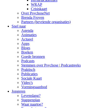
Herstelacademies
WRAP
Crisiskaart
Over PsychoseNet
Brenda Froyen
Partners (bevriende organisaties)
Snel naar
Agenda
Animaties
Actueel
Apps
Blogs
Boeken
Goede bronnen
Podcasts
Stemmen over Psychose | Podcastreeks
Praktisch
Publicaties
Sociale Kaart
Video’s
Vormingsaanbod
Jongeren
Levenslang?
Stappenplan
Waar naartoe?