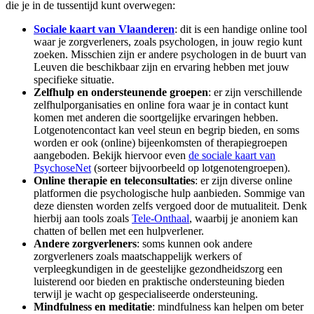
die je in de tussentijd kunt overwegen:
Sociale kaart van Vlaanderen
: dit is een handige online tool
waar je zorgverleners, zoals psychologen, in jouw regio kunt
zoeken. Misschien zijn er andere psychologen in de buurt van
Leuven die beschikbaar zijn en ervaring hebben met jouw
specifieke situatie.
Zelfhulp en ondersteunende groepen
: er zijn verschillende
zelfhulporganisaties en online fora waar je in contact kunt
komen met anderen die soortgelijke ervaringen hebben.
Lotgenotencontact kan veel steun en begrip bieden, en soms
worden er ook (online) bijeenkomsten of therapiegroepen
aangeboden. Bekijk hiervoor even
de sociale kaart van
PsychoseNet
(sorteer bijvoorbeeld op lotgenotengroepen).
Online therapie en teleconsultaties
: er zijn diverse online
platformen die psychologische hulp aanbieden. Sommige van
deze diensten worden zelfs vergoed door de mutualiteit. Denk
hierbij aan tools zoals
Tele-Onthaal
, waarbij je anoniem kan
chatten of bellen met een hulpverlener.
Andere zorgverleners
: soms kunnen ook andere
zorgverleners zoals maatschappelijk werkers of
verpleegkundigen in de geestelijke gezondheidszorg een
luisterend oor bieden en praktische ondersteuning bieden
terwijl je wacht op gespecialiseerde ondersteuning.
Mindfulness en meditatie
: mindfulness kan helpen om beter