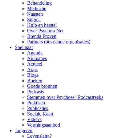
Behandeling
Medicatie
Naasten
Stigma
Hulp en herstel
Over PsychoseNet
Brenda Froyen
Partners (bevriende organisaties)
Snel naar
Agenda
Animaties
Actueel
Apps
Blogs
Boeken
Goede bronnen
Podcasts
Stemmen over Psychose | Podcastreeks
Praktisch
Publicaties
Sociale Kaart
Video's
Vormingsaanbod
Jongeren
Levenslang?