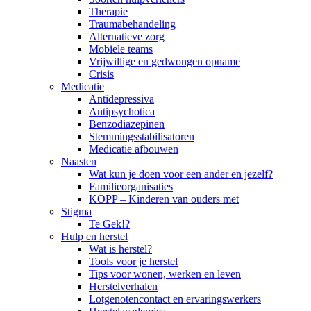
Therapie
Traumabehandeling
Alternatieve zorg
Mobiele teams
Vrijwillige en gedwongen opname
Crisis
Medicatie
Antidepressiva
Antipsychotica
Benzodiazepinen
Stemmingsstabilisatoren
Medicatie afbouwen
Naasten
Wat kun je doen voor een ander en jezelf?
Familieorganisaties
KOPP – Kinderen van ouders met
Stigma
Te Gek!?
Hulp en herstel
Wat is herstel?
Tools voor je herstel
Tips voor wonen, werken en leven
Herstelverhalen
Lotgenotencontact en ervaringswerkers