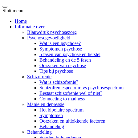
Sluit menu
Home
Informatie over
Blauwdruk psychosezorg
Psychosegevoeligheid
Wat is een psychose?
Symptomen psychose
5 fasen van psychose en herstel
Behandeling en de 5 fasen
Oorzaken van psychose
Tips bij psychose
Schizofrenie
Wat is schizofrenie?
Schizofreniespectrum vs psychosespectrum
Bestaat schizofrenie wel of niet?
Connecting to madness
Manie en depressie
Het bipolaire spectrum
Symptomen
Oorzaken en uitlokkende factoren
Behandeling
Behandeling
Soorten hulpverleners