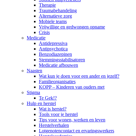
Therapie
Traumabehandeling
Alternatieve zorg
Mobiele teams
Vrijwillige en gedwongen opname
Crisis
Medicatie
Antidepressiva
Antipsychotica
Benzodiazepinen
Stemmingsstabilisatoren
Medicatie afbouwen
Naasten
Wat kun je doen voor een ander en jezelf?
Familieorganisaties
KOPP – Kinderen van ouders met
Stigma
Te Gek!?
Hulp en herstel
Wat is herstel?
Tools voor je herstel
Tips voor wonen, werken en leven
Herstelverhalen
Lotgenotencontact en ervaringswerkers