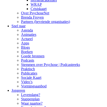
Herstelacademies
WRAP
Crisiskaart
Over PsychoseNet
Brenda Froyen
Partners (bevriende organisaties)
Snel naar
Agenda
Animaties
Actueel
Apps
Blogs
Boeken
Goede bronnen
Podcasts
Stemmen over Psychose | Podcastreeks
Praktisch
Publicaties
Sociale Kaart
Video’s
Vormingsaanbod
Jongeren
Levenslang?
Stappenplan
Waar naartoe?