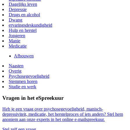
Dagelijks leven
Depressie
Drugs en alcohol
Dwang
ervaringsdeskundigheid
Hulp en herstel
Jongeren
Manie
Medicatie
Afbouwen
Naasten
Overig
Psychosegevoeligheid
Stemmen horen
Studie en werk
Vragen in het eSpreekuur
Heb je een vraag over psychosegevoeligheid, manisch-
depressiviteit, medicatie, het herstelproces of iets anders? Stel hem
anoniem aan onze experts in het online e-mailspreekuur.
Stel zelf een vraag