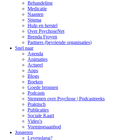
Behandeling
Medicatie
Naasten
Stigma
Hulp en herstel
Over PsychoseNet
Brenda Froyen
Partners (bevriende organisaties)
Snel naar
Agenda
Animaties
Actueel
Apps
Blogs
Boeken
Goede bronnen
Podcasts
Stemmen over Psychose | Podcastreeks
Praktisch
Publicaties
Sociale Kaart
Video's
Vormingsaanbod
Jongeren
Levenslang?