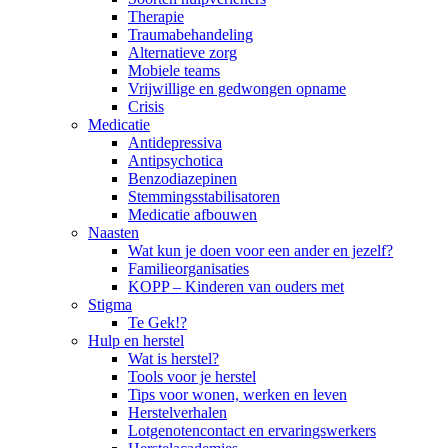
Therapie
Traumabehandeling
Alternatieve zorg
Mobiele teams
Vrijwillige en gedwongen opname
Crisis
Medicatie
Antidepressiva
Antipsychotica
Benzodiazepinen
Stemmingsstabilisatoren
Medicatie afbouwen
Naasten
Wat kun je doen voor een ander en jezelf?
Familieorganisaties
KOPP – Kinderen van ouders met
Stigma
Te Gek!?
Hulp en herstel
Wat is herstel?
Tools voor je herstel
Tips voor wonen, werken en leven
Herstelverhalen
Lotgenotencontact en ervaringswerkers