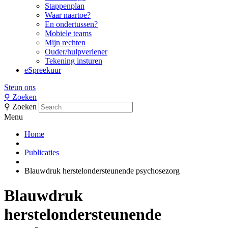
Stappenplan
Waar naartoe?
En ondertussen?
Mobiele teams
Mijn rechten
Ouder/hulpverlener
Tekening insturen
eSpreekuur
Steun ons
⚲
Zoeken
⚲
Zoeken
Menu
Home
Publicaties
Blauwdruk herstelondersteunende psychosezorg
Blauwdruk
herstelondersteunende