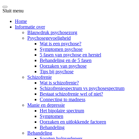
Sluit menu
Home
Informatie over
Blauwdruk psychosezorg
Psychosegevoeligheid
Wat is een psychose?
Symptomen psychose
5 fasen van psychose en herstel
Behandeling en de 5 fasen
Oorzaken van psychose
Tips bij psychose
Schizofrenie
Wat is schizofrenie?
Schizofreniespectrum vs psychosespectrum
Bestaat schizofrenie wel of niet?
Connecting to madness
Manie en depressie
Het bipolaire spectrum
Symptomen
Oorzaken en uitlokkende factoren
Behandeling
Behandeling
Soorten hulpverleners