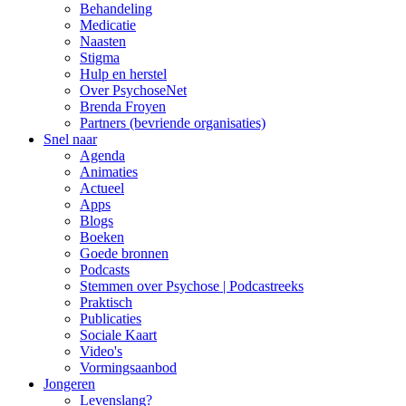
Behandeling
Medicatie
Naasten
Stigma
Hulp en herstel
Over PsychoseNet
Brenda Froyen
Partners (bevriende organisaties)
Snel naar
Agenda
Animaties
Actueel
Apps
Blogs
Boeken
Goede bronnen
Podcasts
Stemmen over Psychose | Podcastreeks
Praktisch
Publicaties
Sociale Kaart
Video's
Vormingsaanbod
Jongeren
Levenslang?