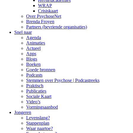
Herstelacademies
WRAP
Crisiskaart
Over PsychoseNet
Brenda Froyen
Partners (bevriende organisaties)
Snel naar
Agenda
Animaties
Actueel
Apps
Blogs
Boeken
Goede bronnen
Podcasts
Stemmen over Psychose | Podcastreeks
Praktisch
Publicaties
Sociale Kaart
Video’s
Vormingsaanbod
Jongeren
Levenslang?
Stappenplan
Waar naartoe?