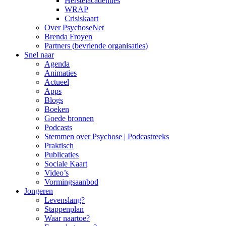
Herstelacademies
WRAP
Crisiskaart
Over PsychoseNet
Brenda Froyen
Partners (bevriende organisaties)
Snel naar
Agenda
Animaties
Actueel
Apps
Blogs
Boeken
Goede bronnen
Podcasts
Stemmen over Psychose | Podcastreeks
Praktisch
Publicaties
Sociale Kaart
Video’s
Vormingsaanbod
Jongeren
Levenslang?
Stappenplan
Waar naartoe?