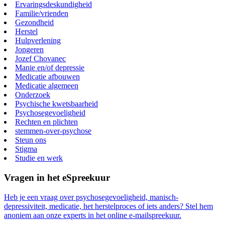
Ervaringsdeskundigheid
Familie/vrienden
Gezondheid
Herstel
Hulpverlening
Jongeren
Jozef Chovanec
Manie en/of depressie
Medicatie afbouwen
Medicatie algemeen
Onderzoek
Psychische kwetsbaarheid
Psychosegevoeligheid
Rechten en plichten
stemmen-over-psychose
Steun ons
Stigma
Studie en werk
Vragen in het eSpreekuur
Heb je een vraag over psychosegevoeligheid, manisch-
depressiviteit, medicatie, het herstelproces of iets anders? Stel hem
anoniem aan onze experts in het online e-mailspreekuur.