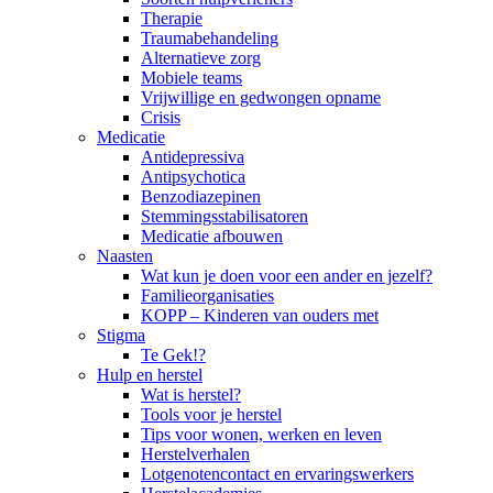
Therapie
Traumabehandeling
Alternatieve zorg
Mobiele teams
Vrijwillige en gedwongen opname
Crisis
Medicatie
Antidepressiva
Antipsychotica
Benzodiazepinen
Stemmingsstabilisatoren
Medicatie afbouwen
Naasten
Wat kun je doen voor een ander en jezelf?
Familieorganisaties
KOPP – Kinderen van ouders met
Stigma
Te Gek!?
Hulp en herstel
Wat is herstel?
Tools voor je herstel
Tips voor wonen, werken en leven
Herstelverhalen
Lotgenotencontact en ervaringswerkers