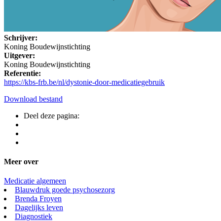
Schrijver:
Koning Boudewijnstichting
Uitgever:
Koning Boudewijnstichting
Referentie:
https://kbs-frb.be/nl/dystonie-door-medicatiegebruik
Download bestand
Deel deze pagina:
Meer over
Medicatie algemeen
Blauwdruk goede psychosezorg
Brenda Froyen
Dagelijks leven
Diagnostiek