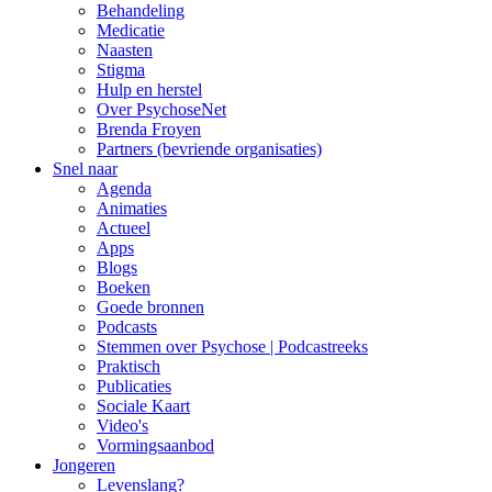
Behandeling
Medicatie
Naasten
Stigma
Hulp en herstel
Over PsychoseNet
Brenda Froyen
Partners (bevriende organisaties)
Snel naar
Agenda
Animaties
Actueel
Apps
Blogs
Boeken
Goede bronnen
Podcasts
Stemmen over Psychose | Podcastreeks
Praktisch
Publicaties
Sociale Kaart
Video's
Vormingsaanbod
Jongeren
Levenslang?