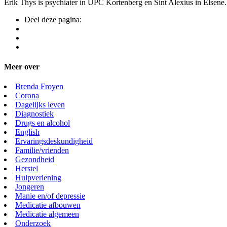
Erik Thys is psychiater in UPC Kortenberg en Sint Alexius in Elsene. In
Deel deze pagina:
Meer over
Brenda Froyen
Corona
Dagelijks leven
Diagnostiek
Drugs en alcohol
English
Ervaringsdeskundigheid
Familie/vrienden
Gezondheid
Herstel
Hulpverlening
Jongeren
Manie en/of depressie
Medicatie afbouwen
Medicatie algemeen
Onderzoek