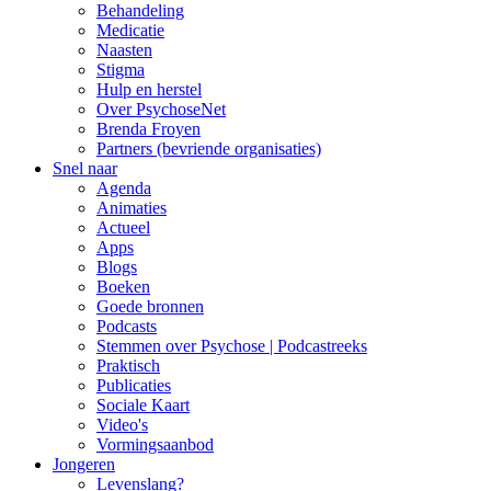
Behandeling
Medicatie
Naasten
Stigma
Hulp en herstel
Over PsychoseNet
Brenda Froyen
Partners (bevriende organisaties)
Snel naar
Agenda
Animaties
Actueel
Apps
Blogs
Boeken
Goede bronnen
Podcasts
Stemmen over Psychose | Podcastreeks
Praktisch
Publicaties
Sociale Kaart
Video's
Vormingsaanbod
Jongeren
Levenslang?