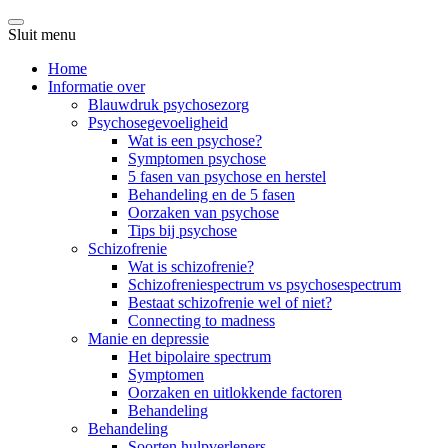
Sluit menu
Home
Informatie over
Blauwdruk psychosezorg
Psychosegevoeligheid
Wat is een psychose?
Symptomen psychose
5 fasen van psychose en herstel
Behandeling en de 5 fasen
Oorzaken van psychose
Tips bij psychose
Schizofrenie
Wat is schizofrenie?
Schizofreniespectrum vs psychosespectrum
Bestaat schizofrenie wel of niet?
Connecting to madness
Manie en depressie
Het bipolaire spectrum
Symptomen
Oorzaken en uitlokkende factoren
Behandeling
Behandeling
Soorten hulpverleners