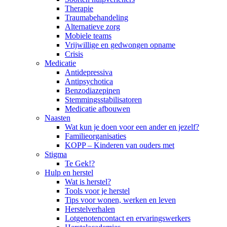
Therapie
Traumabehandeling
Alternatieve zorg
Mobiele teams
Vrijwillige en gedwongen opname
Crisis
Medicatie
Antidepressiva
Antipsychotica
Benzodiazepinen
Stemmingsstabilisatoren
Medicatie afbouwen
Naasten
Wat kun je doen voor een ander en jezelf?
Familieorganisaties
KOPP – Kinderen van ouders met
Stigma
Te Gek!?
Hulp en herstel
Wat is herstel?
Tools voor je herstel
Tips voor wonen, werken en leven
Herstelverhalen
Lotgenotencontact en ervaringswerkers