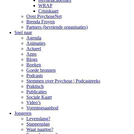
Herstelacademies
WRAP
Crisiskaart
Over PsychoseNet
Brenda Froyen
Partners (bevriende organisaties)
Snel naar
Agenda
Animaties
Actueel
Apps
Blogs
Boeken
Goede bronnen
Podcasts
Stemmen over Psychose | Podcastreeks
Praktisch
Publicaties
Sociale Kaart
Video’s
Vormingsaanbod
Jongeren
Levenslang?
Stappenplan
Waar naartoe?